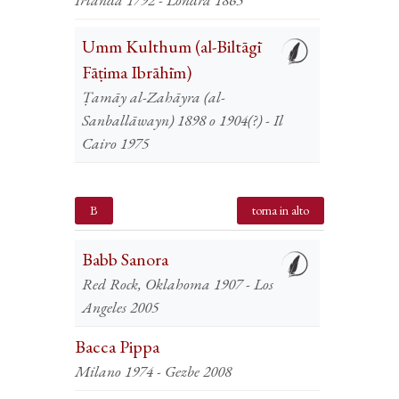
Umm Kulthum (al-Biltāgī
Fāṭima Ibrāhīm)
Ṭamāy al-Zahāyra (al-
Sanballāwayn) 1898 o 1904(?) - Il
Cairo 1975
B
torna in alto
Babb Sanora
Red Rock, Oklahoma 1907 - Los
Angeles 2005
Bacca Pippa
Milano 1974 - Gezbe 2008