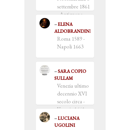
settembre 1861
- Antignano
(LI) 31
ELENA
dicembre 1919
ALDOBRANDINI
Roma 1589 -
Napoli 1663
SARA COPIO
SULLAM
Venezia ultimo
decennio XVI
secolo circa -
Venezia 1641
LUCIANA
UGOLINI