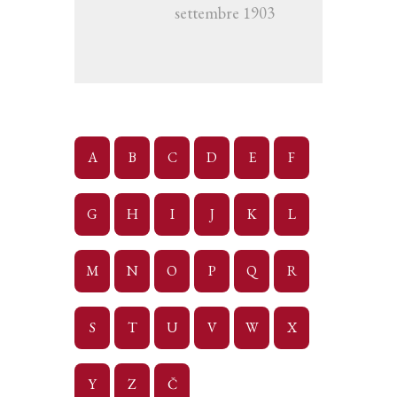
settembre 1903
A
B
C
D
E
F
G
H
I
J
K
L
M
N
O
P
Q
R
S
T
U
V
W
X
Y
Z
Č