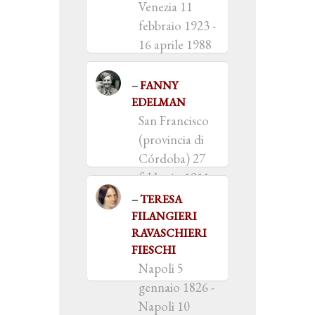
Venezia 11
febbraio 1923 -
16 aprile 1988
FANNY
EDELMAN
San Francisco
(provincia di
Córdoba) 27
febbraio 1911 -
Buenos Aires 1
TERESA
novembre 2011
FILANGIERI
RAVASCHIERI
FIESCHI
Napoli 5
gennaio 1826 -
Napoli 10