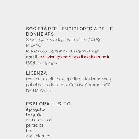
SOCIETÀ PER L'ENCICLOPEDIA DELLE
DONNE APS
Sede legale: Via degli Scipioni 6 - 20129
MILANO
P.IVA:
07734790962 -
CF
97562510152
Email:
redazione@enciclopediadelledonne.it
ISSN:
3035-4927
LICENZA
I contenuti dell'Enciclopedia delle donne sono
pubblicati sotto licenza Creative Commons CC
BY-NC-SA 4.0.
ESPLORA IL SITO
il progetto
biografie
autrici e autori
partecipa
libri
appuntamenti