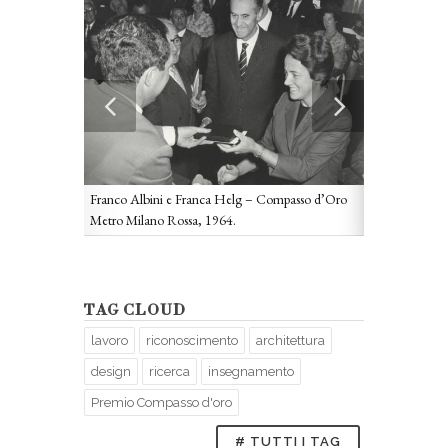
Genova. Quarti
Franco Albini e Franca Helg – Compasso d’Oro
architetti Fran
Metro Milano Rossa, 1964.
fotografico : 
TAG CLOUD
lavoro
riconoscimento
architettura
design
ricerca
insegnamento
o Rosso,
Premio Compasso d'oro
enova, 1962.
# TUTTI I TAG