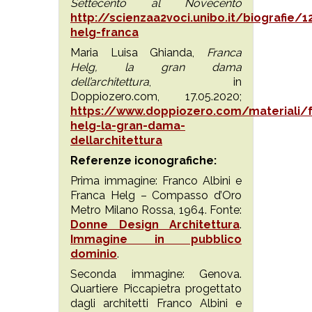
Settecento al Novecento
http://scienzaa2voci.unibo.it/biografie/1
helg-franca
Maria Luisa Ghianda,
Franca
Helg, la gran dama
dell’architettura
, in
Doppiozero.com, 17.05.2020;
https://www.doppiozero.com/materiali/
helg-la-gran-dama-
dellarchitettura
Referenze iconografiche:
Prima immagine: Franco Albini e
Franca Helg – Compasso d’Oro
Metro Milano Rossa, 1964. Fonte:
Donne Design Architettura
.
Immagine in pubblico
dominio
.
Seconda immagine: Genova.
Quartiere Piccapietra progettato
dagli architetti Franco Albini e