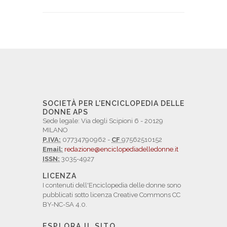
SOCIETÀ PER L'ENCICLOPEDIA DELLE
DONNE APS
Sede legale: Via degli Scipioni 6 - 20129
MILANO
P.IVA:
07734790962 -
CF
97562510152
Email:
redazione@enciclopediadelledonne.it
ISSN:
3035-4927
LICENZA
I contenuti dell'Enciclopedia delle donne sono
pubblicati sotto licenza Creative Commons CC
BY-NC-SA 4.0.
ESPLORA IL SITO