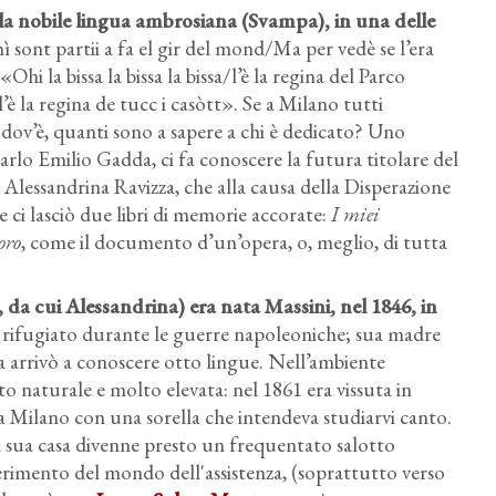
lla nobile lingua ambrosiana (Svampa), in una delle
sont partii a fa el gir del mond/Ma per vedè se l’era
i la bissa la bissa la bissa/l’è la regina del Parco
è la regina de tucc i casòtt». Se a Milano tutti
 dov’è, quanti sono a sapere a chi è dedicato? Uno
arlo Emilio Gadda, ci fa conoscere la futura titolare del
Alessandrina Ravizza, che alla causa della Disperazione
 e ci lasciò due libri di memorie accorate:
I miei
oro
, come il documento d’un’opera, o, meglio, di tutta
 da cui Alessandrina) era nata Massini, nel 1846, in
era rifugiato durante le guerre napoleoniche; sua madre
a arrivò a conoscere otto lingue. Nell’ambiente
to naturale e molto elevata: nel 1861 era vissuta in
ì a Milano con una sorella che intendeva studiarvi canto.
 sua casa divenne presto un frequentato salotto
erimento del mondo dell'assistenza, (soprattutto verso