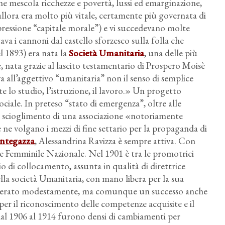
he mescola ricchezze e povertà, lussi ed emarginazione,
llora era molto più vitale, certamente più governata di
spressione “capitale morale”) e vi succedevano molte
ava i cannoni dal castello sforzesco sulla folla che
l 1893) era nata la
Società Umanitaria
, una delle più
, nata grazie al lascito testamentario di Prospero Moisè
 all’aggettivo “umanitaria” non il senso di semplice
te lo studio, l’istruzione, il lavoro.» Un progetto
iale. In preteso “stato di emergenza”, oltre alle
lo scioglimento di una associazione «notoriamente
he ne volgano i mezzi di fine settario per la propaganda di
ntegazza
, Alessandrina Ravizza è sempre attiva. Con
ne Femminile Nazionale. Nel 1901 è tra le promotrici
cio di collocamento, assunta in qualità di direttrice
lla società Umanitaria, con mano libera per la sua
munerato modestamente, ma comunque un successo anche
 per il riconoscimento delle competenze acquisite e il
 dal 1906 al 1914 furono densi di cambiamenti per