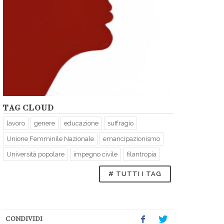
TAG CLOUD
lavoro
genere
educazione
suffragio
Unione Femminile Nazionale
emancipazionismo
Università popolare
impegno civile
filantropia
# TUTTI I TAG
CONDIVIDI