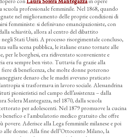
 adoperò con
Laura Solera Mantegazza
in opere
e la scuola professionale femminile. Nel 1868, quando
egnate nel miglioramento delle proprie condizioni di
inirsi femministe: si definivano emancipazioniste, con
alla schiavitù, allora al centro del dibattito
 negli Stati Uniti. A processo risorgimentale concluso,
 sulla scena pubblica, le italiane erano tornate alle
le, per le borghesi, era ridiventato sconveniente e
 era sempre ben visto. Tuttavia fu grazie alla
o fiere di beneficenza, che molte donne poterono
maneggiare denaro che le madri avevano praticato
ilantropia si trasformava in lavoro sociale. Alessandrina
tituti pionieristici nel campo dell’assistenza – dalla
ura Solera Mantegazza, nel 1870, dalla scuola
Protettorato per adolescenti. Nel 1879 promuove la cucina
o benefico e l'ambulatorio medico gratuito che offre
iù povere. Aderisce alla Lega femminile milanese e poi
oto alle donne. Alla fine dell’Ottocento Milano, la