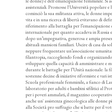
le donne) e dell'emancipazione femminile. Si
assistenziali. Promosse l'Università popolare 
cominciò la sua militanza attiva, le donne imp
vita e in una ricerca di libertà evitavano di def
riferimento alla battaglia per l’emancipazione d
internazionale per quanto accadeva in Russia e
dopo un’impegnativa, generosa e ampia presenza
abituali mansioni familiari. Uscire di casa da so
neppure frequentare un’associazione umanitaria
filantropia, raccogliendo fondi e organizzand
sviluppare quella capacità di amministrare e 
durante le battaglie per l’Unità nazionale: la f
sostenne decine di iniziative riformiste e vari is
Scuola professionale femminile, a fianco di La
laboratorio per adulti e bambini sifilitici al 
per i poveri ammalati, il magazzino cooperativ
anche un' assistenza ginecologica alle donne p
alla Società pro suffragio che si batte per il v