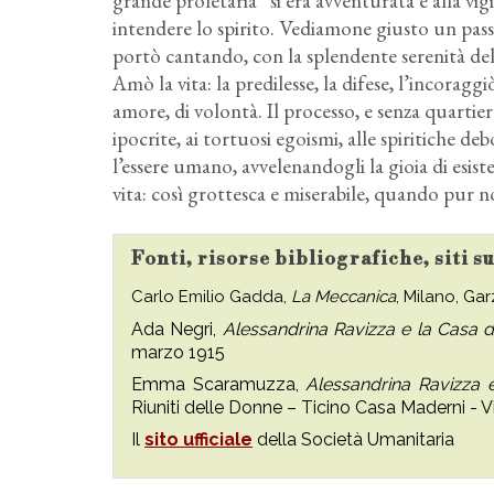
grande proletaria” si era avventurata e alla vig
intendere lo spirito. Vediamone giusto un passa
portò cantando, con la splendente serenità delle
Amò la vita: la predilesse, la difese, l’incoraggi
amore, di volontà. Il processo, e senza quartiere
ipocrite, ai tortuosi egoismi, alle spiritiche 
l’essere umano, avvelenandogli la gioia di esis
vita: così grottesca e miserabile, quando pur n
Fonti, risorse bibliografiche, siti 
Carlo Emilio Gadda,
La Meccanica
, Milano, Gar
Ada Negri,
Alessandrina Ravizza e la Casa d
marzo 1915
Emma Scaramuzza,
Alessandrina Ravizza e 
Riuniti delle Donne – Ticino Casa Maderni -
Il
sito ufficiale
della Società Umanitaria