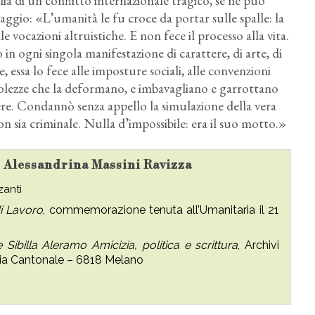
ilia di un conflitto internazionale tragico, se ne può
ggio: «L’umanità le fu croce da portar sulle spalle: la
 vocazioni altruistiche. E non fece il processo alla vita.
ò in ogni singola manifestazione di carattere, di arte, di
, essa lo fece alle imposture sociali, alle convenzioni
debolezze che la deformano, e imbavagliano e garrottano
tere. Condannò senza appello la simulazione della vera
on sia criminale. Nulla d’impossibile: era il suo motto.»
su Alessandrina Massini Ravizza
zanti
i Lavoro
, commemorazione tenuta all’Umanitaria il 21
Sibilla Aleramo Amicizia, politica e scrittura
, Archivi
 Via Cantonale – 6818 Melano