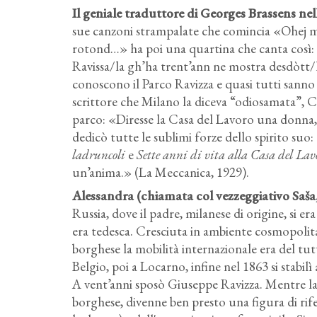
Il geniale traduttore di Georges Brassens ne
sue canzoni strampalate che comincia «Ohej mì 
rotond…» ha poi una quartina che canta così: «Oh
Ravissa/la gh’ha trent’ann ne mostra desdòtt/l’
conoscono il Parco Ravizza e quasi tutti sanno
scrittore che Milano la diceva “odiosamata”, C
parco: «Diresse la Casa del Lavoro una donna, 
dedicò tutte le sublimi forze dello spirito suo:
ladruncoli
e
Sette anni di vita alla Casa del Lav
un’anima.» (La Meccanica, 1929).
Alessandra (chiamata col vezzeggiativo Saša,
Russia, dove il padre, milanese di origine, si 
era tedesca. Cresciuta in ambiente cosmopolit
borghese la mobilità internazionale era del tut
Belgio, poi a Locarno, infine nel 1863 si stabil
A vent’anni sposò Giuseppe Ravizza. Mentre la
borghese, divenne ben presto una figura di rif