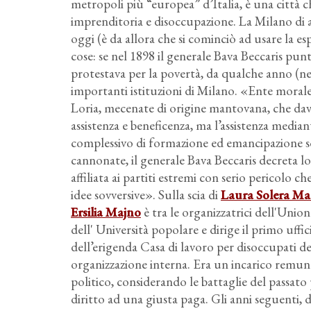
metropoli più “europea” d’Italia, è una città c
imprenditoria e disoccupazione. La Milano di a
oggi (è da allora che si cominciò ad usare la e
cose: se nel 1898 il generale Bava Beccaris punt
protestava per la povertà, da qualche anno (ne
importanti istituzioni di Milano. «Ente morale
Loria, mecenate di origine mantovana, che dava
assistenza e beneficenza, ma l’assistenza median
complessivo di formazione ed emancipazione soc
cannonate, il generale Bava Beccaris decreta 
affiliata ai partiti estremi con serio pericolo c
idee sovversive». Sulla scia di
Laura Solera Ma
Ersilia Majno
è tra le organizzatrici dell'Unio
dell' Università popolare e dirige il primo uffi
dell’erigenda Casa di lavoro per disoccupati de
organizzazione interna. Era un incarico re
politico, considerando le battaglie del passato
diritto ad una giusta paga. Gli anni seguenti,