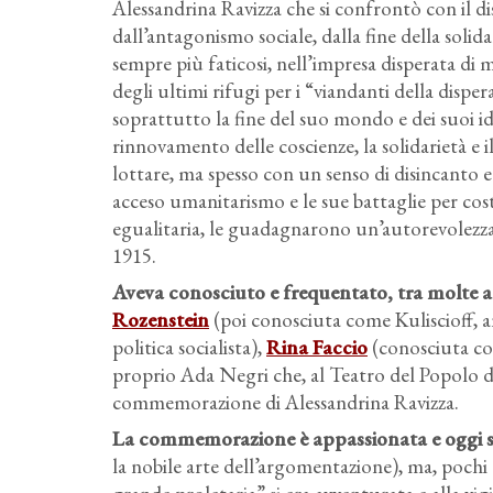
Alessandrina Ravizza che si confrontò con il d
dall’antagonismo sociale, dalla fine della solid
sempre più faticosi, nell’impresa disperata di 
degli ultimi rifugi per i “viandanti della disp
soprattutto la fine del suo mondo e dei suoi ideal
rinnovamento delle coscienze, la solidarietà e il
lottare, ma spesso con un senso di disincanto e 
acceso umanitarismo e le sue battaglie per cost
egualitaria, le guadagnarono un’autorevolezza 
1915.
Aveva conosciuto e frequentato, tra molte 
Rozenstein
(poi conosciuta come Kuliscioff, an
politica socialista),
Rina Faccio
(conosciuta co
proprio Ada Negri che, al Teatro del Popolo d
commemorazione di Alessandrina Ravizza.
La commemorazione è appassionata e oggi s
la nobile arte dell’argomentazione), ma, pochi 