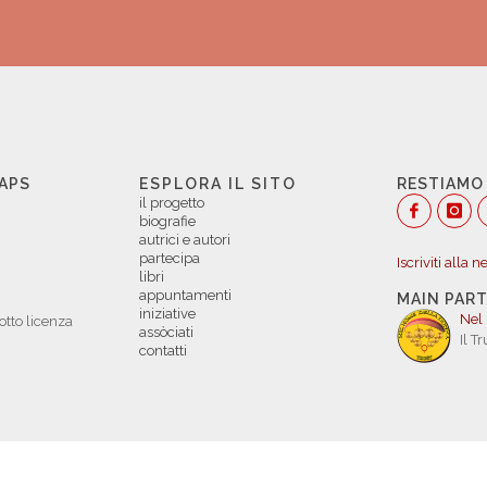
 APS
ESPLORA IL SITO
RESTIAMO
il progetto
biografie
autrici e autori
partecipa
Iscriviti alla 
libri
appuntamenti
MAIN PAR
iniziative
Nel
otto licenza
assòciati
Il T
contatti