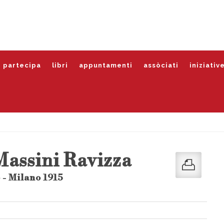
partecipa
libri
appuntamenti
assòciati
iniziativ
Massini Ravizza
 - Milano 1915