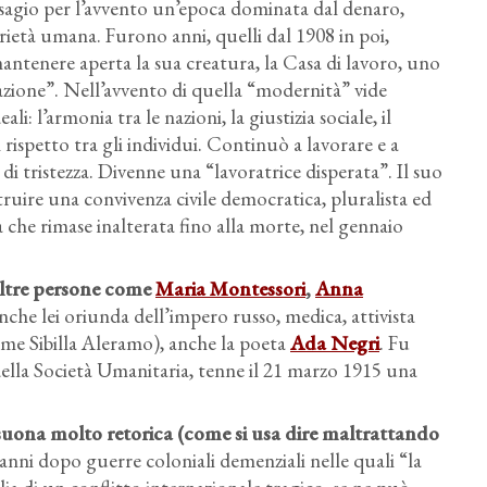
isagio per l’avvento un’epoca dominata dal denaro,
arietà umana. Furono anni, quelli dal 1908 in poi,
mantenere aperta la sua creatura, la Casa di lavoro, uno
erazione”. Nell’avvento di quella “modernità” vide
i: l’armonia tra le nazioni, la giustizia sociale, il
 rispetto tra gli individui. Continuò a lavorare e a
di tristezza. Divenne una “lavoratrice disperata”. Il suo
ruire una convivenza civile democratica, pluralista ed
che rimase inalterata fino alla morte, nel gennaio
altre persone come
Maria Montessori
,
Anna
che lei oriunda dell’impero russo, medica, attivista
me Sibilla Aleramo), anche la poeta
Ada Negri
. Fu
ella Società Umanitaria, tenne il 21 marzo 1915 una
uona molto retorica (come si usa dire maltrattando
anni dopo guerre coloniali demenziali nelle quali “la