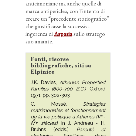
anticimoniane ma anche quelle di
marca antipericlea, con l’intento di
creare un “precedente storiografico”
che giustificasse la successiva
ingerenza di
Aspasia
sullo stratego
suo amante.
Fonti, risorse
bibliografiche, siti su
Elpinice
J.K. Davies,
Athenian Propertied
Families (600-300 B.C.)
, Oxford
1971, pp. 302-303
C. Mossé,
Stratégies
matrimoniales et fonctionnement
de la vie politique à Athènes (V ͤ -
IVͤ ͤ siècles)
, in J. Andreau - H.
Bruhns (edds.),
Parenté et
stratégies familiales dans