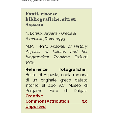
Fonti, risorse
bibliografiche, siti su
Aspasia
N. Loraux,
Aspasia - Grecia al
femminile
, Roma 1993
M.M. Henry,
Prisoner of History.
Aspasia of Miletus and her
biographical Tradition
, Oxford
1995
Referenze fotografiche:
Busto di Aspasia, copia romana
di un originale greco datato
intorno al 460 AC, Museo di
Pergamo. Foto di Daigaz.
Creat
ive
Commons
Attribution 3.0
Unported