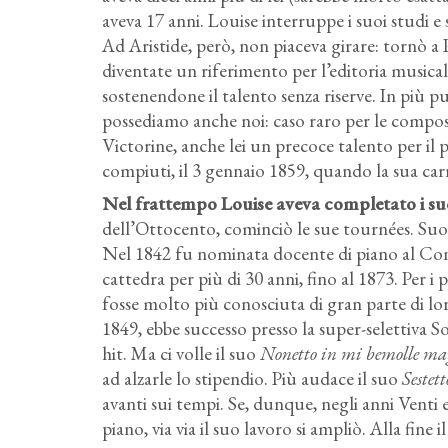
aveva 17 anni. Louise interruppe i suoi studi e s
Ad Aristide, però, non piaceva girare: tornò a 
diventate un riferimento per l’editoria musical
sostenendone il talento senza riserve. In più p
possediamo anche noi: caso raro per le composi
Victorine, anche lei un precoce talento per il
compiuti, il 3 gennaio 1859, quando la sua carr
Nel frattempo Louise aveva completato i suo
dell’Ottocento, cominciò le sue tournées. Su
Nel 1842 fu nominata docente di piano al Cons
cattedra per più di 30 anni, fino al 1873. Per 
fosse molto più conosciuta di gran parte di lo
1849, ebbe successo presso la super-selettiva 
hit. Ma ci volle il suo
Nonetto in mi bemolle mag
ad alzarle lo stipendio. Più audace il suo
Sestet
avanti sui tempi. Se, dunque, negli anni Venti 
piano, via via il suo lavoro si ampliò. Alla fine 