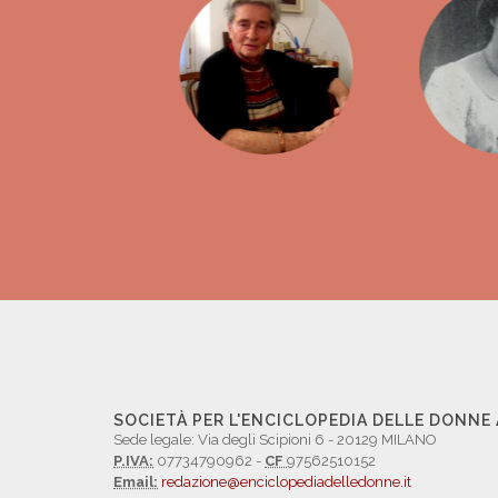
SOCIETÀ PER L'ENCICLOPEDIA DELLE DONNE
Sede legale: Via degli Scipioni 6 - 20129 MILANO
P.IVA:
07734790962 -
CF
97562510152
Email:
redazione@enciclopediadelledonne.it