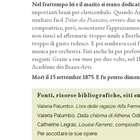
Nel frattempo lei e il marito si erano dedica
importanti brani per clavicembalo. Quando Aris
risultato fu il
Trésor des Pianistes
, ovvero due s
compositrice, però, nonostante l’apprezzamen
non riuscì ad affermarsi: troppo simile a Beet
troppo di gusto tedesco. E poi sembrava così 
musica per orchestra. Finì anche lei per prefer
eseguiti. Grazie a essi vinse per due volte, nel
Académie des Beaux-Arts.
Morì il 15 settembre 1875. E fu presto dimen
Fonti, risorse bibliografiche, siti 
Valeria Palumbo,
L'ora delle ragazze Alfa
, Ferm
Valeria Palumbo,
Dalla chioma di Athena
, Od
Catherine‎ ‎Legras,
Louise Farrenc, compositri
Per ascoltare le sue opere: