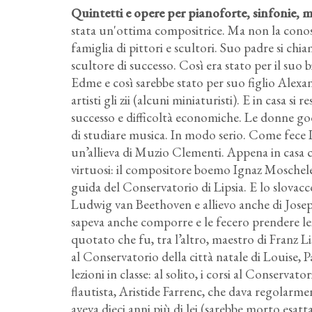
Quintetti e opere per pianoforte, sinfonie
stata un'ottima compositrice. Ma non la cono
famiglia di pittori e scultori. Suo padre si 
scultore di successo. Così era stato per il suo
Edme e così sarebbe stato per suo figlio Alexa
artisti gli zii (alcuni miniaturisti). E in casa 
successo e difficoltà economiche. Le donne god
di studiare musica. In modo serio. Come fece L
un’allieva di Muzio Clementi. Appena in casa 
virtuosi: il compositore boemo Ignaz Moscheles
guida del Conservatorio di Lipsia. E lo slo
Ludwig van Beethoven e allievo anche di Josep
sapeva anche comporre e le fecero prendere l
quotato che fu, tra l’altro, maestro di Franz L
al Conservatorio della città natale di Louise, 
lezioni in classe: al solito, i corsi al Conserva
flautista, Aristide Farrenc, che dava regolarmen
aveva dieci anni più di lei (sarebbe morto esat