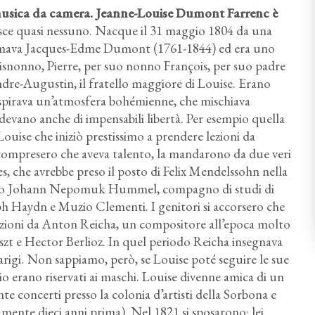
, musica da camera. Jeanne-Louise Dumont Farrenc è
sce quasi nessuno. Nacque il 31 maggio 1804 da una
chiamava Jacques-Edme Dumont (1761-1844) ed era uno
 bisnonno, Pierre, per suo nonno François, per suo padre
ndre-Augustin, il fratello maggiore di Louise. Erano
si respirava un’atmosfera bohémienne, che mischiava
evano anche di impensabili libertà. Per esempio quella
ouise che iniziò prestissimo a prendere lezioni da
compresero che aveva talento, la mandarono da due veri
, che avrebbe preso il posto di Felix Mendelssohn nella
vacco Johann Nepomuk Hummel, compagno di studi di
h Haydn e Muzio Clementi. I genitori si accorsero che
ezioni da Anton Reicha, un compositore all’epoca molto
iszt e Hector Berlioz. In quel periodo Reicha insegnava
Parigi. Non sappiamo, però, se Louise poté seguire le sue
torio erano riservati ai maschi. Louise divenne amica di un
te concerti presso la colonia d’artisti della Sorbona e
tamente dieci anni prima). Nel 1821 si sposarono: lei