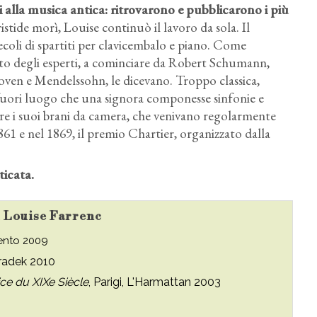
ti alla musica antica: ritrovarono e pubblicarono i più
tide morì, Louise continuò il lavoro da sola. Il
ecoli di spartiti per clavicembalo e piano. Come
to degli esperti, a cominciare da Robert Schumann,
hoven e Mendelssohn, le dicevano. Troppo classica,
fuori luogo che una signora componesse sinfonie e
ire i suoi brani da camera, che venivano regolarmente
 1861 e nel 1869, il premio Chartier, organizzato dalla
ticata.
su Louise Farrenc
ento 2009
radek 2010
ce du XIXe Siècle
, Parigi, L'Harmattan 2003