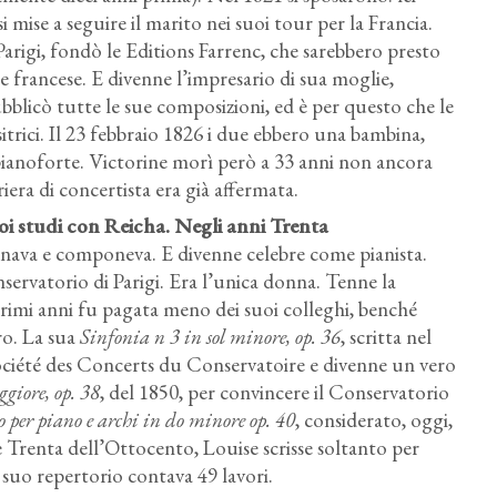
i mise a seguire il marito nei suoi tour per la Francia.
Parigi, fondò le Editions Farrenc, che sarebbero presto
e francese. E divenne l’impresario di sua moglie,
ubblicò tutte le sue composizioni, ed è per questo che le
trici. Il 23 febbraio 1826 i due ebbero una bambina,
 pianoforte. Victorine morì però a 33 anni non ancora
iera di concertista era già affermata.
i studi con Reicha. Negli anni Trenta
onava e componeva. E divenne celebre come pianista.
ervatorio di Parigi. Era l’unica donna. Tenne la
i primi anni fu pagata meno dei suoi colleghi, benché
ro. La sua
Sinfonia n 3 in sol minore, op. 36
, scritta nel
Société des Concerts du Conservatoire e divenne un vero
giore, op. 38
, del 1850, per convincere il Conservatorio
to per piano e archi in do minore op. 40
, considerato, oggi,
e Trenta dell’Ottocento, Louise scrisse soltanto per
il suo repertorio contava 49 lavori.