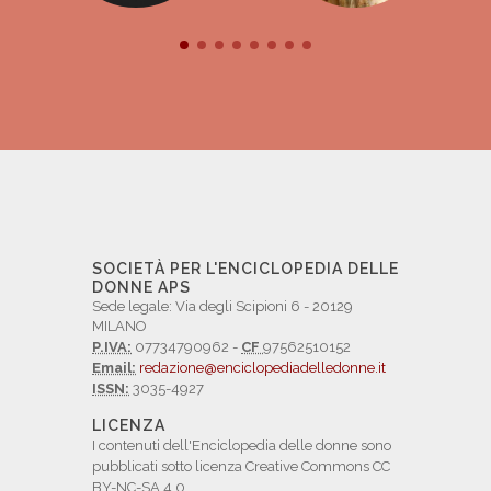
SOCIETÀ PER L'ENCICLOPEDIA DELLE
DONNE APS
Sede legale: Via degli Scipioni 6 - 20129
MILANO
P.IVA:
07734790962 -
CF
97562510152
Email:
redazione@enciclopediadelledonne.it
ISSN:
3035-4927
LICENZA
I contenuti dell'Enciclopedia delle donne sono
pubblicati sotto licenza Creative Commons CC
BY-NC-SA 4.0.