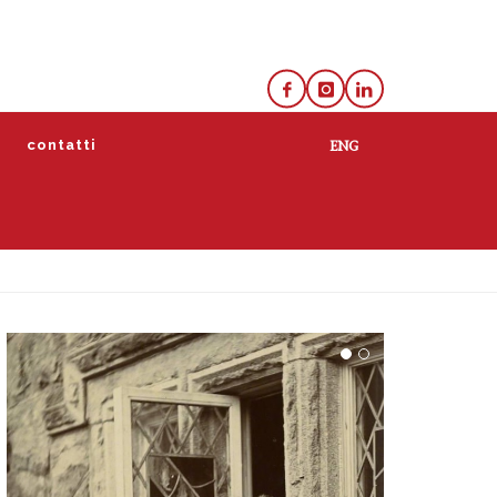
e
contatti