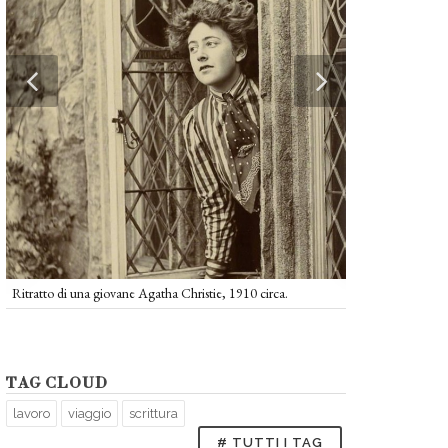
Agatha Christie e
Winterbrook, 195
Ritratto di una giovane Agatha Christie, 1910 circa.
TAG CLOUD
lavoro
viaggio
scrittura
# TUTTI I TAG