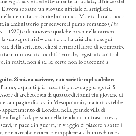
e Agatha si era effettivamente arruolata, all'inizio del
. E aveva sposato un giovane ufficiale di artiglieria,
 nella neonata aviazione britannica. Ma era durata poco:
ita in ambulatorio per scrivere il primo romanzo (
The
rt
– 1920) e di muovere qualche passo nella carriera
la sua segretaria! – e se ne va. La crisi che ne seguì
ita della scrittrice, che si permise il lusso di scomparire
ovata in una oscura località termale, registrata sotto il
, in realtà, non si sa: lei certo non lo raccontò a
uito. Si mise a scrivere, con serietà implacabile e
l'anno, e quanti più racconti poteva aggiungerci. Si
essore di archeologia di quattordici anni più giovane di
 sue campagne di scavi in Mesopotamia, ma non avrebbe
o appartamento di Londra, nella grande villa di
e a Baghdad, persino nella tenda in cui trascorreva,
cavi, in pace e in guerra, in viaggio di piacere o sotto i
 non avrebbe mancato di applicarsi alla macchina da