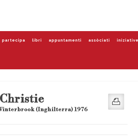
partecipa
libri
appuntamenti
assòciati
iniziativ
Christie
Winterbrook (Inghilterra) 1976