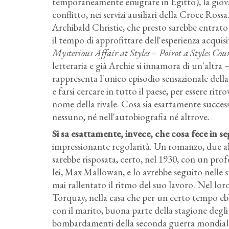
temporaneamente emigrare in Egitto), la giovan
conflitto, nei servizi ausiliari della Croce Rossa
Archibald Christie, che presto sarebbe entrato
il tempo di approfittare dell'esperienza acquis
Mysterious Affair at Styles
–
Poirot a Styles Cou
letteraria e già Archie si innamora di un'altra – 
rappresenta l'unico episodio sensazionale della v
e farsi cercare in tutto il paese, per essere ritr
nome della rivale. Cosa sia esattamente successo
nessuno, né nell'autobiografia né altrove.
Si sa esattamente, invece, che cosa fece in seg
impressionante regolarità. Un romanzo, due al
sarebbe risposata, certo, nel 1930, con un prof
lei, Max Mallowan, e lo avrebbe seguito nelle
mai rallentato il ritmo del suo lavoro. Nel lor
Torquay, nella casa che per un certo tempo ebb
con il marito, buona parte della stagione degli s
bombardamenti della seconda guerra mondiale,