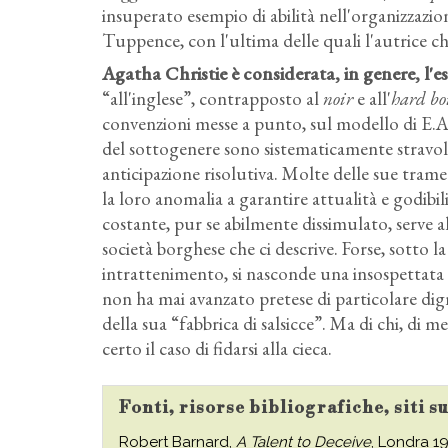
insuperato esempio di abilità nell'organizzazi
Tuppence, con l'ultima delle quali l'autrice ch
Agatha Christie è considerata, in genere, l'e
“all'inglese”, contrapposto al
noir
e all'
hard bo
convenzioni messe a punto, sul modello di E.A. 
del sottogenere sono sistematicamente stravol
anticipazione risolutiva. Molte delle sue tram
la loro anomalia a garantire attualità e godibi
costante, pur se abilmente dissimulato, serve all
società borghese che ci descrive. Forse, sotto l
intrattenimento, si nasconde una insospettata c
non ha mai avanzato pretese di particolare dig
della sua “fabbrica di salsicce”. Ma di chi, di m
certo il caso di fidarsi alla cieca.
Fonti, risorse bibliografiche, siti s
Robert Barnard,
A Talent to Deceive
, Londra 198