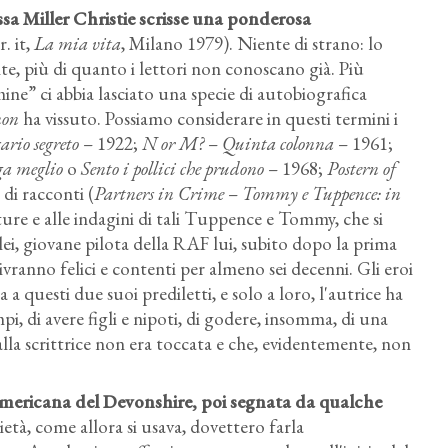
issa Miller Christie scrisse una ponderosa
r. it,
La mia vita
, Milano 1979). Niente di strano: lo
te, più di quanto i lettori non conoscano già. Più
imine” ci abbia lasciato una specie di autobiografica
non
ha vissuto. Possiamo considerare in questi termini i
ario segreto
– 1922;
N or M?
–
Quinta colonna
– 1961;
ga meglio
o
Sento i pollici che prudono
– 1968;
Postern of
 di racconti (
Partners in Crime
–
Tommy e Tuppence: in
Agatha Christie eMax Mallowan nella loro residenza
ture e alle indagini di tali Tuppence e Tommy, che si
Winterbrook, 1950.
ei, giovane pilota della RAF lui, subito dopo la prima
vranno felici e contenti per almeno sei decenni. Gli eroi
 a questi due suoi prediletti, e solo a loro, l'autrice ha
mpi, di avere figli e nipoti, di godere, insomma, di una
lla scrittrice non era toccata e che, evidentemente, non
americana del Devonshire, poi segnata da qualche
ietà, come allora si usava, dovettero farla