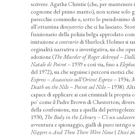
scrivere. Agatha Christie (che, per mantenere i 
cognome del primo marito), non scrisse solo gial
parecchie commedie e, sotto lo pseudonimo di
all'ottantina di
mysteries
che ci ha lasciato. Sto
funzionario della polizia belga approdato com
imitazione
a contrario
di Sherlock Holmes si sar
orginalità narrativa o investigativa, sia che ope
adozione (
The Murder of Roger Ackroyd
–
Dalle
Natale di Poirot
– 1939 e così via, fino a
Eleph
del 1972), sia che seguisse i percorsi esotici che
Express
–
Assassinio sull'Orient Espress
– 1934;
M
Death on the Nile
–
Poirot sul Nilo
– 1938). Altr
capace di applicare ai casi criminali la propri
po' come il Padre Brown di Chesterton; diversa
della confessione, ma a quella del pettegolezzo
1930;
The Body in the Library
–
C'è un cadavere
avventura e spionaggio, gialli di puro intrigo 
Niggers
o
And Then There Were None
(
Dieci pic