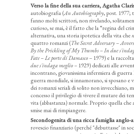
Verso la fine della sua carriera, Agatha Clar
autobiografia (
An Autobiography
, post. 1977; t
fanno molti scrittori, non rivelando, solitamen
curioso, se mai, è il fatto che la “regina del cr
alternativa, una storia ipotetica della vita che
quattro romanzi (
The Secret Adversary
–
Avvers
By the Prickling of My Thumbs
–
In due s'inda
Fate
–
Le porte di Damasco
– 1979) e la raccolta
due s'indaga meglio
– 1929) dedicati alle avven
incontrano, giovanissima infermiera di guerra l
guerra mondiale, si innamorano, si sposano e vi
dei romanzi seriali di solito non invecchiano, ma
concesso il privilegio di vivere il mutare dei te
vita (abbastanza) normale. Proprio quella che a
smise mai di rimpiangere.
Secondogenita di una ricca famiglia anglo-
rovescio finanziario (perché "debuttasse" in soc