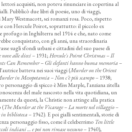
lettori acquisiti, non poteva rinunciare in copertina al
li. Pubblicò due libri di poesie, uno di viaggi,
 Mary Westmacott, sei romanzi rosa. Poco, rispetto
rie con Hercule Poirot, soprattutto: il piccolo ex
e profugo in Inghilterra nel 1914 e che, nato come
ebbe conquistato, con gli anni, una straordinaria
rasse sugli sfondi urbani e cittadini del suo paese di
 nove alle dieci
– 1931;
Hercule's Poirot Christmas
–
Il
ants Can Remember
–
Gli elefanti hanno buona memoria
–
 l'autrice batteva nei suoi viaggi (
Murder on the Orient
urder in Mesopotamia
–
Non c'è più scampo
– 1938;
o personaggio di spicco è Miss Marple, l'anziana zitella
a conoscenza del male nascosto nella vita quotidiana, un
mente da questi, la Christie non attinge alla pratica
 (
The Murder at the Vicarage
–
La morte nel villaggio
–
 in biblioteca
– 1942). E poi gialli sentimentali, storie di
senza personaggio fisso, come il celeberrimo
Ten little
coli indiani ... e poi non rimase nessuno
– 1940),