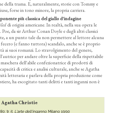
one della trama. E, naturalmente, storie con Tommy e
iuse, forse in tono minore, la propria carriera.
sponente più classica del giallo d'indagine
iled
di origini americane. In realtà, nella sua opera le
Poe, da sir Arthur Conan Doyle e dagli altri classici
te, a un punto tale da non permettere al lettore alcuna
e fecero (e fanno tuttora) scandalo, anche se è proprio
lità ai suoi romanzi. Lo stravolgimento del genere,
'autrice per andare oltre la superficie della rispettabile
a maschera dell'abile confezionatrice di prodotti di
apacità di critica e analisi culturale, anche se Agatha
nità letteraria e parlava della propria produzione come
estiere, ha escogitato tanti delitti e tanti inganni non è
u Agatha Christie
0; tr. it.
L'arte dell'inganno
, Milano 1990