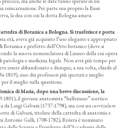
o precoce, ma anche le date fanno sperare in un
a reincarnazione. Per parte sua proprio la Bassi
rva, la dea con cui la dotta Bologna amava
tedra di Botanica a Bologna. Si trasferisce e porta
ta età, aveva già acquisito l’uso elegante e appropriato
 di Botanica e prefetto dell’Orto botanico (dove si
secondo la nuova nomenclatura di Linneo della cui opera
di patologia e medicina legale. Non avrà più tempo per
ve essere abbandonato e dunque, a sua volta, chiede al
34-1819), uno dei professori più quotati e meglio
o per il meglio sulla questione.
demica di Maria, dopo una breve discussione, la
9-1801), il giovane anatomista “halleriano” scettico
iata da Luigi Galvani (1737-1798), ma con un
curriculum
morte di Galvani, titolare della cattedra di anatomia e
ni Antonio Galli, 1708-1782), Riviera è nominato
tuto delle Scienze e Presidente dell’Accademia delle