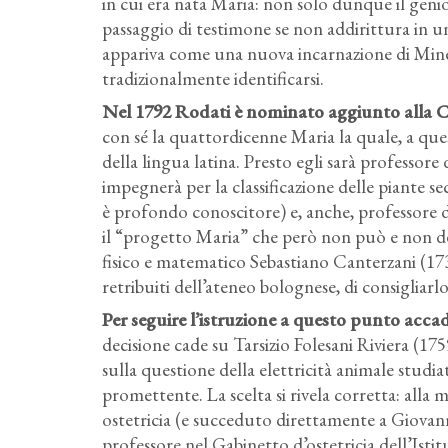
in cui era nata Maria: non solo dunque il geni
passaggio di testimone se non addirittura in un
appariva come una nuova incarnazione di Mine
tradizionalmente identificarsi.
Nel 1792 Rodati è nominato aggiunto alla Cat
con sé la quattordicenne Maria la quale, a ques
della lingua latina. Presto egli sarà professore
impegnerà per la classificazione delle piante 
è profondo conoscitore) e, anche, professore 
il “progetto Maria” che però non può e non de
fisico e matematico Sebastiano Canterzani (17
retribuiti dell’ateneo bolognese, di consigliarl
Per seguire l’istruzione a questo punto acca
decisione cade su Tarsizio Folesani
Riviera
(175
sulla questione della elettricità animale stud
promettente. La scelta si rivela corretta: alla 
ostetricia (e succeduto direttamente a Giovan
professore nel Gabinetto d’ostetricia dell’Isti