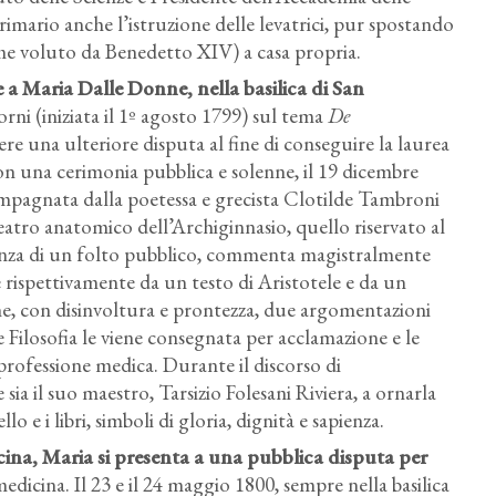
imario anche l’istruzione delle levatrici, pur spostando
ome voluto da Benedetto XIV) a casa propria.
 a Maria Dalle Donne, nella basilica di San
ni (iniziata il 1º agosto 1799) sul tema
De
ere una ulteriore disputa al fine di conseguire la laurea
on una cerimonia pubblica e solenne, il 19 dicembre
pagnata dalla poetessa e grecista Clotilde Tambroni
eatro anatomico dell’Archiginnasio, quello riservato al
esenza di un folto pubblico, commenta magistralmente
 rispettivamente da un testo di Aristotele e da un
ne, con disinvoltura e prontezza, due argomentazioni
e Filosofia le viene consegnata per acclamazione e le
 professione medica. Durante il discorso di
sia il suo maestro, Tarsizio Folesani
Riviera,
a ornarla
lo e i libri, simboli di gloria, dignità e sapienza.
icina, Maria si presenta a una pubblica disputa per
edicina. Il 23 e il 24 maggio 1800, sempre nella basilica