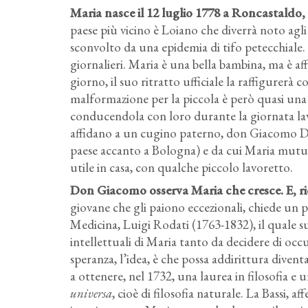
Maria nasce il 12 luglio 1778 a Roncastaldo, 
paese più vicino è Loiano che diverrà noto agl
sconvolto da una epidemia di tifo petecchiale.
giornalieri. Maria è una bella bambina, ma è a
giorno, il suo ritratto ufficiale la raffigurerà
malformazione per la piccola è però quasi una 
conducendola con loro durante la giornata la
affidano a un cugino paterno, don Giacomo Da
paese accanto a Bologna) e da cui Maria mutue
utile in casa, con qualche piccolo lavoretto.
Don Giacomo osserva Maria che cresce. E, r
giovane che gli paiono eccezionali, chiede un
Medicina, Luigi Rodati (1763-1832), il quale 
intellettuali di Maria tanto da decidere di occ
speranza, l’idea, è che possa addirittura dive
a ottenere, nel 1732, una laurea in filosofia e 
universa
, cioè di filosofia naturale. La Bassi,