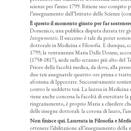
scienze per l’anno 1799. Ritiene suo compito pr
l’insegnamento dall’Istituto delle Scienze (c
È questo il momento giusto per far sostenere
Domenico, una pubblica disputa durata tre gior
Integumentis.
Il successo è tale da poter sosten
dottorale in Medicina e Filosofia. E dunque, c
1799, la ventunenne Maria Dalle Donne, accom
(1758-1817), siede sullo scranno più alto del T
Priore della facoltà medica, da dove, alla pr
due tesi assegnatele quattro ore prima e tratte
aforisma di Ippocrate. Successivamente sostie
contro le suddette tesi. La laurea in Medicina 
viene anche concessa la facoltà di esercitare la
ringraziamento, è proprio Maria a chiedere che 
delle insegne dottorali: la corona di lauro, l’anel
Non finisce qui. Laureata in Filosofia e Med
ottenere l’abilitazione all’insegnamento della m