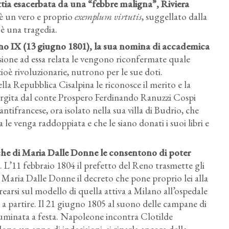
ttia esacerbata da una “febbre maligna”, Riviera
 è un vero e proprio
exemplum virtutis
, suggellato dalla
è una tragedia.
nno IX (13 giugno 1801), la sua nomina di accademica
nsione ad essa relata le vengono riconfermate quale
cioè rivoluzionarie, nutrono per le sue doti.
a Repubblica Cisalpina le riconosce il merito e la
largita dal conte Prospero Ferdinando Ranuzzi Cospi
tifrancese, ora isolato nella sua villa di Budrio, che
le venga raddoppiata e che le siano donati i suoi libri e
he di Maria Dalle Donne le consentono di poter
. L’11 febbraio 1804 il prefetto del Reno trasmette gli
a Maria Dalle Donne il decreto che pone proprio lei alla
rearsi sul modello di quella attiva a Milano all’ospedale
a a partire. Il 21 giugno 1805 al suono delle campane di
lluminata a festa. Napoleone incontra Clotilde