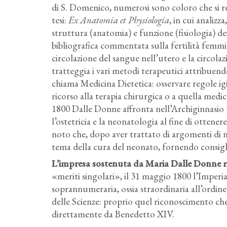
di S. Domenico, numerosi sono coloro che si rec
tesi:
Ex Anatomia et Physiologia
, in cui analizz
struttura (anatomia) e funzione (fisiologia) de
bibliografica commentata sulla fertilità femmin
circolazione del sangue nell’utero e la circola
tratteggia i vari metodi terapeutici attribuendo 
chiama Medicina Dietetica: osservare regole igie
ricorso alla terapia chirurgica o a quella medi
1800 Dalle Donne affronta nell’Archiginnasio 
l’ostetricia e la neonatologia al fine di ottene
noto che, dopo aver trattato di argomenti di na
tema della cura del neonato, fornendo consigli 
L’impresa sostenuta da Maria Dalle Donne ri
«meriti singolari», il 31 maggio 1800 l’Impe
soprannumeraria, ossia straordinaria all’ordine
delle Scienze: proprio quel riconoscimento che
direttamente da Benedetto XIV.