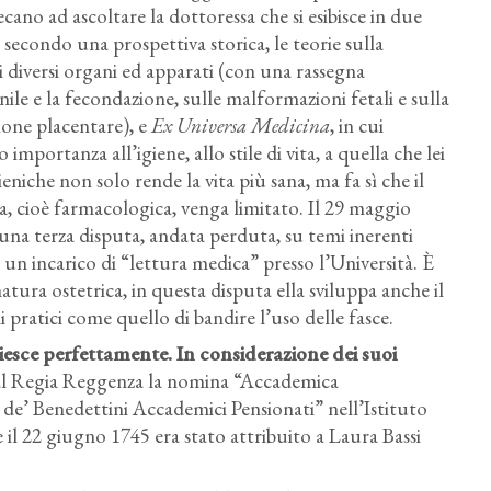
ano ad ascoltare la dottoressa che si esibisce in due
a, secondo una prospettiva storica, le teorie sulla
i diversi organi ed apparati (con una rassegna
ile e la fecondazione, sulle malformazioni fetali e sulla
zione placentare), e
Ex Universa Medicina
, in cui
importanza all’igiene, allo stile di vita, a quella che lei
niche non solo rende la vita più sana, ma fa sì che il
ca, cioè farmacologica, venga limitato. Il 29 maggio
una terza disputa, andata perduta, su temi inerenti
re un incarico di “lettura medica” presso l’Università. È
tura ostetrica, in questa disputa ella sviluppa anche il
pratici come quello di bandire l’uso delle fasce.
esce perfettamente. In considerazione dei suoi
rial Regia Reggenza la nomina “Accademica
 de’ Benedettini Accademici Pensionati” nell’Istituto
 il 22 giugno 1745 era stato attribuito a Laura Bassi