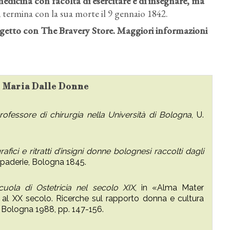
medicina con facoltà di esercitare e di insegnare, ma
to, termina con la sua morte il 9 gennaio 1842.
rogetto con The Bravery Store. Maggiori informazioni
su Maria Dalle Donne
professore di chirurgia nella Università di Bologna
, U.
afici e ritratti d’insigni donne bolognesi raccolti dagli
 Spaderie, Bologna 1845.
cuola di Ostetricia nel secolo XIX
, in «Alma Mater
 al XX secolo. Ricerche sul rapporto donna e cultura
, Bologna 1988, pp. 147-156.