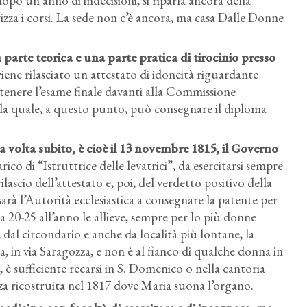
o un anno di indecisioni, si riparla ancora della
izza i corsi. La sede non c’è ancora, ma casa Dalle Donne
 parte teorica e una parte pratica di tirocinio presso
ene rilasciato un attestato di idoneità riguardante
tenere l’esame finale davanti alla Commissione
 la quale, a questo punto, può consegnare il diploma
 volta subito, è cioè il 13 novembre 1815, il Governo
ico di “Istruttrice delle levatrici”, da esercitarsi sempre
ilascio dell’attestato e, poi, del verdetto positivo della
rà l’Autorità ecclesiastica a consegnare la patente per
ca 20-25 all’anno le allieve, sempre per lo più donne
dal circondario e anche da località più lontane, la
sa, in via Saragozza, e non è al fianco di qualche donna in
 è sufficiente recarsi in S. Domenico o nella cantoria
ozza ricostruita nel 1817 dove Maria suona l’organo.