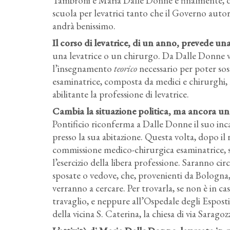
Tambroni e Maria Dalle Donne e finalmente, dop
scuola per levatrici tanto che il Governo autor
andrà benissimo.
Il corso di levatrice, di un anno, prevede una
una levatrice o un chirurgo. Da Dalle Donne vi
l’insegnamento
teorico
necessario per poter sos
esaminatrice, composta da medici e chirurghi,
abilitante la professione di levatrice.
Cambia la situazione politica, ma ancora una
Pontificio riconferma a Dalle Donne il suo incar
presso la sua abitazione. Questa volta, dopo il r
commissione medico-chirurgica esaminatrice, sa
l’esercizio della libera professione. Saranno cir
sposate o vedove, che, provenienti da Bologna, 
verranno a cercare. Per trovarla, se non è in ca
travaglio, e neppure all’Ospedale degli Esposti,
della vicina S. Caterina, la chiesa di via Sarag