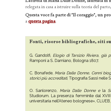
L’attività di Maria Dalle Donne, laureata in 
relegata in casa a istruire sulla teoria del par
Questa voce fa parte di "Il coraggio", un p
a
questa pagina
.
Fonti, risorse bibliografiche, siti 
G. Gandolfi,
Elogio di Tarsizio Riviera, già 
Ramponi a S. Damiano, Bologna 1807.
C. Bonafede,
Maria Dalle Donne,
Cenni biogr
storici più accreditati
, Tipografia Sassi nelle
O. Sanlorenzo
,
Maria Dalle Donne e
la
S
Studiorum. La presenza femminile dal XVIII
universitaria nell’Ateneo bolognese», CLUEB