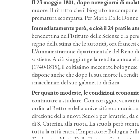
Il 23 maggio 1801, dopo nove giorni di mala
muore. Il ritratto che il biografo ne compone
prematura scomparsa. Per Maria Dalle Donne 
Immediatamente però, e cioè il 24 pratile a
benedettina dell’Istituto delle Scienze e la pe
segno della stima che le autorità, ora francesi 
L’Amministrazione dipartimentale del Reno dell
sostiene. A ciò si aggiunge la rendita annua e
(1740-1815), il coltissimo mecenate bolognese an
dispone anche che dopo la sua morte la rendita 
i macchinari del suo gabinetto di fisica.
Per quanto modeste, le condizioni economic
continuare a studiare. Con coraggio, va avanti
ordini al Rettore della università e comunica 
direzione della nuova Scuola per levatrici, da c
di S. Caterina alla ruota. La scuola però stent
tutta la città entra l’Imperatore: Bologna è i