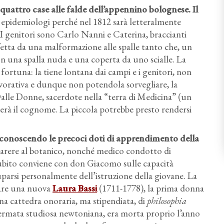
quattro case alle falde dell’appennino bolognese. Il
i epidemiologi perché nel 1812 sarà letteralmente
 I genitori sono Carlo Nanni e Caterina, braccianti
ffetta da una malformazione alle spalle tanto che, un
 con una spalla nuda e una coperta da uno scialle. La
fortuna: la tiene lontana dai campi e i genitori, non
vorativa e dunque non potendola sorvegliare, la
lle Donne, sacerdote nella “terra di Medicina” (un
rà il cognome. La piccola potrebbe presto rendersi
iconoscendo le precoci doti di apprendimento della
 parere al botanico, nonché medico condotto di
subito conviene con don Giacomo sulle capacità
uparsi personalmente dell’istruzione della giovane. La
ntare una nuova
Laura Bassi
(1711-1778), la prima donna
una cattedra onoraria, ma stipendiata, di
philosophia
 affermata studiosa newtoniana, era morta proprio l’anno