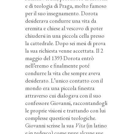
e di teologia di Praga, molto famoso
per il suo insegnamento. Dorota
desiderava condurre una vita da
eremita e chiese al vescovo di poter
chiudersi in una piccola cella presso
la cattedrale. Dopo sei mesi di prova
la sua richiesta venne accettata. Il 2
maggio del 1393 Dorota entrò
nell’eremo e finalmente poté
condurre la vita che sempre aveva
desiderato. L’unico contatto con il
mondo era una piccola finestra
attraverso cui dialogava con il suo
confessore Giovanni, raccontandogli
le proprie visioni e trattando con lui
complesse questioni teologiche.
Giovanni scrisse la sua
Vita
(in latino
e in tedesco) come pure alcune sue