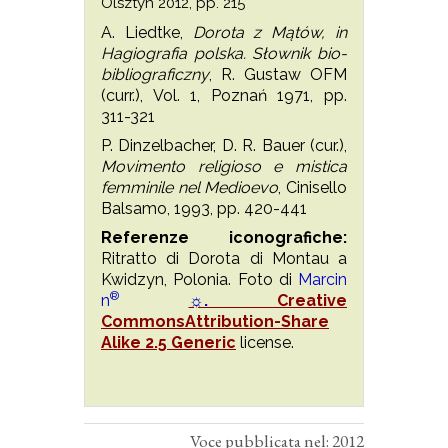
Olsztyn 2012, pp. 215
A. Liedtke,
Dorota z Mątów, in
Hagiografia polska. Słownik bio-
bibliograficzny
, R. Gustaw OFM
(curr.), Vol. 1, Poznań 1971, pp.
311-321
P. Dinzelbacher, D. R. Bauer (cur.),
Movimento religioso e mistica
femminile nel Medioevo
, Cinisello
Balsamo, 1993, pp. 420-441
Referenze iconografiche:
Ritratto di Dorota di Montau a
Kwidzyn, Polonia. Foto di
Marcin
®
n
☼.
Creative
Commons
Attribution-Share
Alike 2.5 Generic
license.
Voce pubblicata nel: 2012