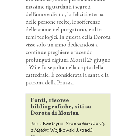
massime riguardanti i segreti
dell’amore divino, la felicità eterna
delle persone scelte, le sofferenze
delle anime nel purgatorio, e altri
temi teologici. In questa cella Dorota
visse solo un anno dedicandosi a
continue preghiere e facendo
prolungati digiuni. Morì il 25 giugno
1394 e fu sepolta nella cripta della
cattedrale. È considerata la santa e la
patrona della Prussia.
Fonti, risorse
bibliografiche, siti su
Dorota di Montau
Jan z Kwidzyna,
Siedmiolilie Doroty
z Mątów
, Wojtkowski J. (trad.),