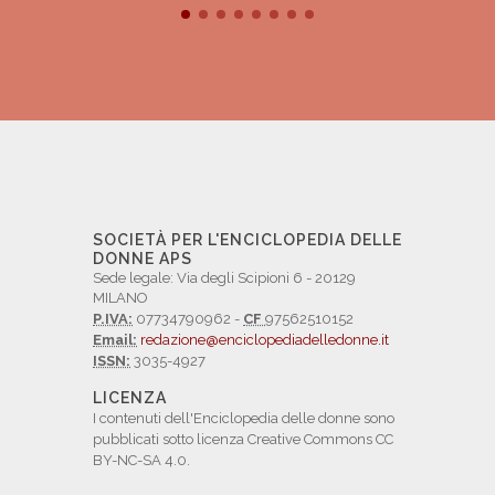
SOCIETÀ PER L'ENCICLOPEDIA DELLE
DONNE APS
Sede legale: Via degli Scipioni 6 - 20129
MILANO
P.IVA:
07734790962 -
CF
97562510152
Email:
redazione@enciclopediadelledonne.it
ISSN:
3035-4927
LICENZA
I contenuti dell'Enciclopedia delle donne sono
pubblicati sotto licenza Creative Commons CC
BY-NC-SA 4.0.