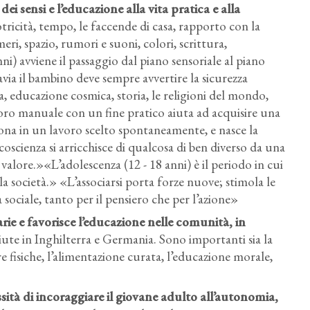
 dei sensi e l’educazione alla vita pratica e alla
otricità, tempo, le faccende di casa, rapporto con la
ri, spazio, rumori e suoni, colori, scrittura,
) avviene il passaggio dal piano sensoriale al piano
via il bambino deve sempre avvertire la sicurezza
ca, educazione cosmica, storia, le religioni del mondo,
avoro manuale con un fine pratico aiuta ad acquisire una
iona in un lavoro scelto spontaneamente, e nasce la
 coscienza si arricchisce di qualcosa di ben diverso da una
valore.»«L’adolescenza (12 - 18 anni) è il periodo in cui
società.» «L’associarsi porta forze nuove; stimola le
sociale, tanto per il pensiero che per l’azione»
rie e favorisce l’educazione nelle comunità, in
iute in Inghilterra e Germania. Sono importanti sia la
re fisiche, l’alimentazione curata, l’educazione morale,
sità di incoraggiare il giovane adulto all’autonomia,