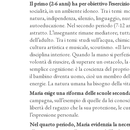
Il primo (2-6 anni) ha per obiettivo l’esercizio
socialità, in un ambiente idoneo. Tra i temi: m
natura, indipendenza, silenzio, linguaggio, nume
autoeducazione. Nel secondo periodo (7-12 anni
astratto. L’insegnante rimane mediatore; tutta
dell’adulto. Tra i temi: studi sull’acqua, chimi
cultura artistica e musicale, scoutismo. «Il l
disciplina interiore. Quando la mano si perfez
volontà di riuscire, di superare un ostacolo, la
semplice cognizione: è la coscienza del proprio 
il bambino diventa uomo, cioè un membro della 
energie. La natura umana ha bisogno della vita 
Maria esige una riforma delle scuole seconda
campagna, sull’esempio di quelle da lei conosc
libertà del ragazzo che la sua protezione, le cu
l’espressione personale.
Nel quarto periodo, Maria evidenzia la neces