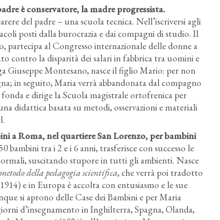
padre è conservatore, la madre progressista.
arere del padre – una scuola tecnica. Nell’iscriversi agli
acoli posti dalla burocrazia e dai compagni di studio. Il
no, partecipa al Congresso internazionale delle donne a
o contro la disparità dei salari in fabbrica tra uomini e
ga Giuseppe Montesano, nasce il figlio Mario: per non
agna; in seguito, Maria verrà abbandonata dal compagno
 fonda e dirige la Scuola magistrale ortofrenica per
na didattica basata su metodi, osservazioni e materiali
l.
ini a Roma, nel quartiere San Lorenzo, per bambini
Strumenti Montessoriani: scatola contenente 64 tonalità di
50 bambini tra i 2 e i 6 anni, trasferisce con successo le
colore.
 normali, suscitando stupore in tutti gli ambienti. Nasce
 metodo della pedagogia scientifica
, che verrà poi tradotto
 1914) e in Europa è accolta con entusiasmo e le sue
que si aprono delle Case dei Bambini e per Maria
giorni d’insegnamento in Inghilterra, Spagna, Olanda,