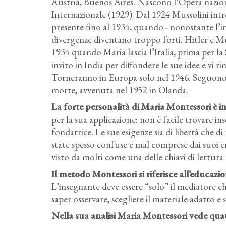
Austria, Buenos Aires. Nascono l’Opera nazion
Internazionale (1929). Dal 1924 Mussolini intr
presente fino al 1934, quando - nonostante l’ind
divergenze diventano troppo forti. Hitler e Mu
1934 quando Maria lascia l’Italia, prima per la
invito in India per diffondere le sue idee e vi ri
Torneranno in Europa solo nel 1946. Seguono a
morte, avvenuta nel 1952 in Olanda.
La forte personalità di Maria Montessori è in
per la sua applicazione: non è facile trovare in
fondatrice. Le sue esigenze sia di libertà che d
state spesso confuse e mal comprese dai suoi cri
visto da molti come una delle chiavi di lettur
Il metodo Montessori si riferisce all’educazi
L’insegnante deve essere “solo” il mediatore ch
saper osservare, scegliere il materiale adatto 
Nella sua analisi Maria Montessori vede quat