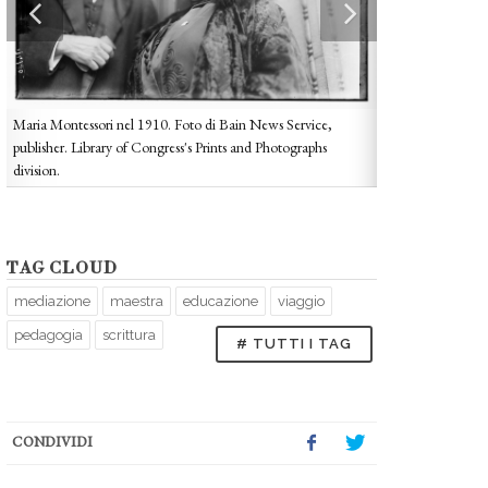
Maria Montessori nel 1910. Foto di Bain News Service,
publisher. Library of Congress's Prints and Photographs
division.
TAG CLOUD
mediazione
maestra
educazione
viaggio
Strumenti Montesso
colore.
pedagogia
scrittura
# TUTTI I TAG
CONDIVIDI