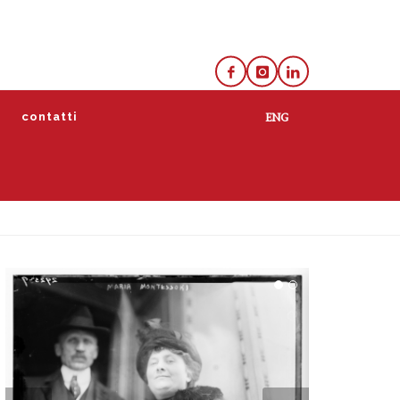
e
contatti