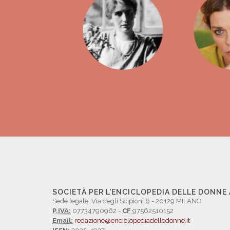
SOCIETÀ PER L'ENCICLOPEDIA DELLE DONNE
Sede legale: Via degli Scipioni 6 - 20129 MILANO
P.IVA:
07734790962 -
CF
97562510152
Email:
redazione@enciclopediadelledonne.it