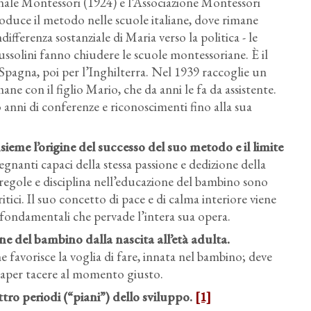
ale Montessori (1924) e l’Associazione Montessori
oduce il metodo nelle scuole italiane, dove rimane
ifferenza sostanziale di Maria verso la politica - le
ssolini fanno chiudere le scuole montessoriane. È il
 Spagna, poi per l’Inghilterra. Nel 1939 raccoglie un
mane con il figlio Mario, che da anni le fa da assistente.
nni di conferenze e riconoscimenti fino alla sua
sieme l’origine del successo del suo metodo e il limite
segnanti capaci della stessa passione e dedizione della
i regole e disciplina nell’educazione del bambino sono
tici. Il suo concetto di pace e di calma interiore viene
a fondamentali che pervade l’intera sua opera.
one del bambino dalla nascita all’età adulta.
e favorisce la voglia di fare, innata nel bambino; deve
e saper tacere al momento giusto.
tro periodi (“piani”) dello sviluppo.
[1]