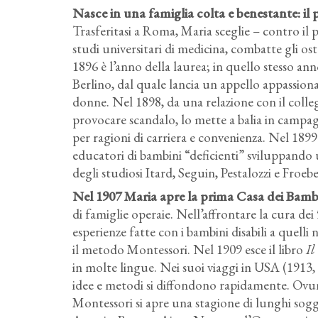
Nasce in una famiglia colta e benestante: il 
Trasferitasi a Roma, Maria sceglie – contro il p
studi universitari di medicina, combatte gli ost
1896 è l’anno della laurea; in quello stesso an
Berlino, dal quale lancia un appello appassionat
donne. Nel 1898, da una relazione con il colle
provocare scandalo, lo mette a balia in camp
per ragioni di carriera e convenienza. Nel 1899
educatori di bambini “deficienti” sviluppando u
degli studiosi Itard, Seguin, Pestalozzi e Froebe
Nel 1907 Maria apre la prima Casa dei Bamb
di famiglie operaie. Nell’affrontare la cura dei 
esperienze fatte con i bambini disabili a quelli
il metodo Montessori. Nel 1909 esce il libro
Il
in molte lingue. Nei suoi viaggi in USA (1913,
idee e metodi si diffondono rapidamente. Ovun
Montessori si apre una stagione di lunghi sog