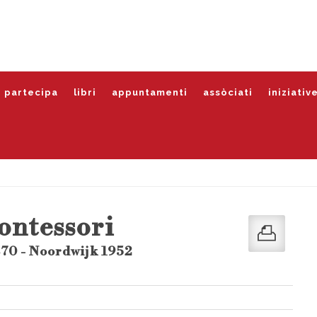
partecipa
libri
appuntamenti
assòciati
iniziativ
ontessori
870 - Noordwijk 1952