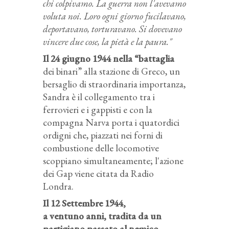
chi colpivamo. La guerra non l'avevamo
voluta noi. Loro ogni giorno fucilavano,
deportavano, torturavano. Si dovevano
vincere due cose, la pietà e la paura."
Il 24 giugno 1944 nella “battaglia
dei binari” alla stazione di Greco, un
bersaglio di straordinaria importanza,
Sandra è il collegamento tra i
ferrovieri e i gappisti e con la
compagna Narva porta i quatordici
ordigni che, piazzati nei forni di
combustione delle locomotive
scoppiano simultaneamente; l'azione
dei Gap viene citata da Radio
Londra.
Il 12 Settembre 1944,
a ventuno anni, tradita da un
partigiano passato al nemico