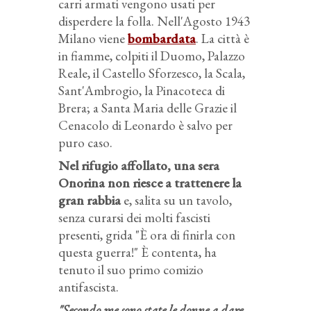
carri armati vengono usati per
disperdere la folla. Nell'Agosto 1943
Milano viene
bombardata
. La città è
in fiamme, colpiti il Duomo, Palazzo
Reale, il Castello Sforzesco, la Scala,
Sant'Ambrogio, la Pinacoteca di
Brera; a Santa Maria delle Grazie il
Cenacolo di Leonardo è salvo per
puro caso.
Nel rifugio affollato, una sera
Onorina non riesce a trattenere la
gran rabbia
e, salita su un tavolo,
senza curarsi dei molti fascisti
presenti, grida "È ora di finirla con
questa guerra!" È contenta, ha
tenuto il suo primo comizio
antifascista.
"Secondo me sono state le donne a dare