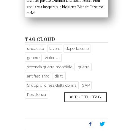
archivio privato Onorina Brambilla Pesce, Nori
con la sua inseparabile bicicletta Bianchi "azzurro
cielo"
TAG CLOUD
sindacato
lavoro
deportazione
genere
violenza
seconda guerra mondiale
guerra
antifascismo
diritti
Gruppi di difesa della donna
GAP
Resistenza
# TUTTI I TAG