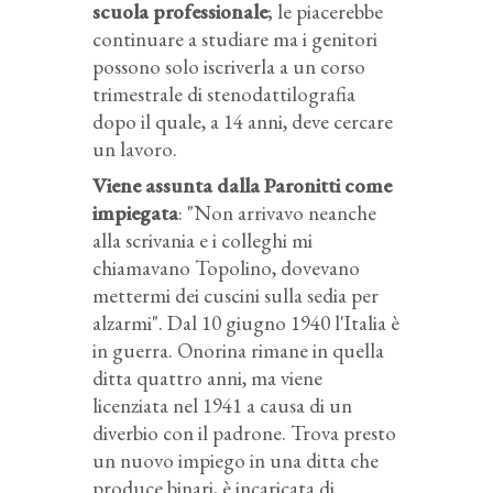
scuola professionale
; le piacerebbe
continuare a studiare ma i genitori
possono solo iscriverla a un corso
trimestrale di stenodattilografia
dopo il quale, a 14 anni, deve cercare
un lavoro.
Viene assunta dalla Paronitti come
impiegata
: "Non arrivavo neanche
alla scrivania e i colleghi mi
chiamavano Topolino, dovevano
mettermi dei cuscini sulla sedia per
alzarmi". Dal 10 giugno 1940 l'Italia è
in guerra. Onorina rimane in quella
ditta quattro anni, ma viene
licenziata nel 1941 a causa di un
diverbio con il padrone. Trova presto
un nuovo impiego in una ditta che
produce binari, è incaricata di