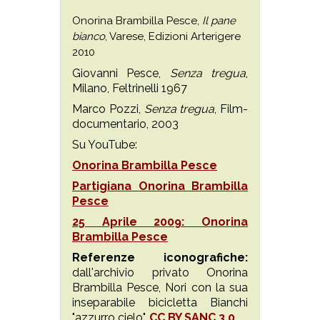
Onorina Brambilla Pesce,
Il pane
bianco
, Varese, Edizioni Arterigere
2010
Giovanni Pesce,
Senza tregua
,
Milano, Feltrinelli 1967
Marco Pozzi,
Senza tregua
, Film-
documentario, 2003
Su YouTube:
Onorina Brambilla Pesce
Partigiana Onorina Brambilla
Pesce
25 Aprile 2009: Onorina
Brambilla Pesce
Referenze iconografiche:
dall'archivio privato Onorina
Brambilla Pesce, Nori con la sua
inseparabile bicicletta Bianchi
"azzurro cielo".
CC BY SANC 3.0