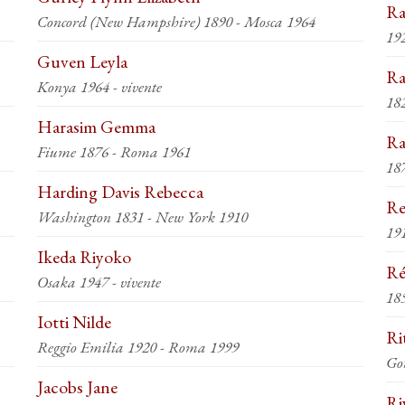
Ra
Concord (New Hampshire) 1890 - Mosca 1964
19
Guven Leyla
Ra
Konya 1964 - vivente
18
Harasim Gemma
Ra
Fiume 1876 - Roma 1961
18
Harding Davis Rebecca
Re
Washington 1831 - New York 1910
19
Ikeda Riyoko
Ré
Osaka 1947 - vivente
185
Iotti Nilde
Ri
Reggio Emilia 1920 - Roma 1999
Go
Jacobs Jane
Ri