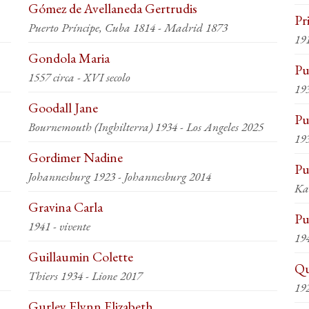
Gómez de Avellaneda Gertrudis
Pr
Puerto Príncipe, Cuba 1814 - Madrid 1873
19
Gondola Maria
Pu
1557 circa - XVI secolo
193
Goodall Jane
Pu
Bournemouth (Inghilterra) 1934 - Los Angeles 2025
193
Gordimer Nadine
Pu
Johannesburg 1923 - Johannesburg 2014
Gravina Carla
Pu
1941 - vivente
19
Guillaumin Colette
Qu
Thiers 1934 - Lione 2017
19
Gurley Flynn Elizabeth