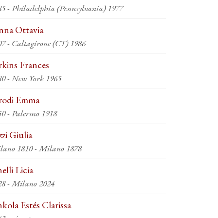
85 - Philadelphia (Pennsylvania) 1977
nna Ottavia
07 - Caltagirone (CT) 1986
rkins Frances
80 - New York 1965
rodi Emma
50 - Palermo 1918
zzi Giulia
lano 1810 - Milano 1878
elli Licia
28 - Milano 2024
nkola Estés Clarissa