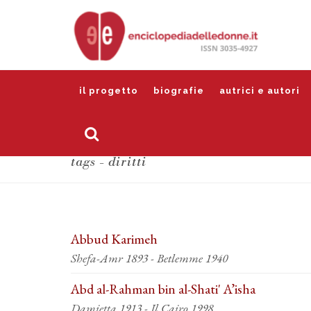
il progetto
biografie
autrici e autori
tags - diritti
Abbud Karimeh
Shefa-Amr 1893 - Betlemme 1940
Abd al-Rahman bin al-Shati' A’isha
Damietta 1913 - Il Cairo 1998