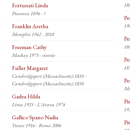
Fortunati Linda
18
Piacenza 1894 - ?
Pe
Franklin Aretha
19
Memphis 1942 - 2018
Pe
Freeman Cathy
18
Mackay 1973 - vivente
Pe
Fuller Margaret
18
Cambridgeport (Massachusetts) 1810 -
Pe
Cambridgeport (Massachusetts) 1850
Mi
Gadea Hilda
Pin
Lima 1925 - L'Avana 1974
19
Gallico Spano Nadia
Pi
Tunisi 1916 - Roma 2006