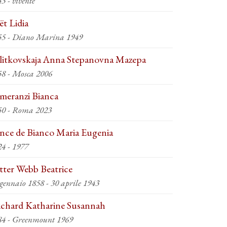
3 - vivente
ët Lidia
55 - Diano Marina 1949
litkovskaja Anna Stepanovna Mazepa
58 - Mosca 2006
meranzi Bianca
50 - Roma 2023
nce de Bianco Maria Eugenia
1924 - 1977
tter Webb Beatrice
gennaio 1858 - 30 aprile 1943
ichard Katharine Susannah
84 - Greenmount 1969