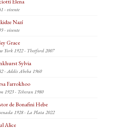
ciotti Elena
1 - vivente
ikidze Nazí
3 - vivente
ley Grace
w York 1922 - Thetford 2007
nkhurst Sylvia
82 - Addis Abeba 1960
rsa Farrokhoo
m 1923 - Teheran 1980
stor de Bonafini Hebe
senada 1928 - La Plata 2022
ul Alice