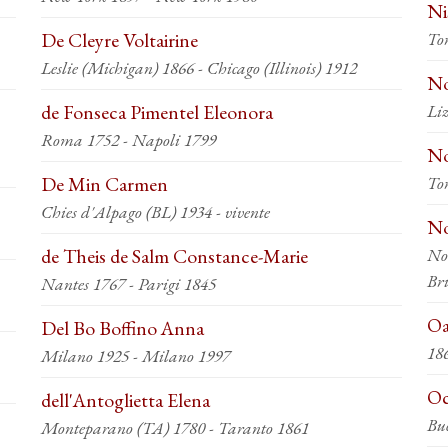
Ni
De Cleyre Voltairine
To
Leslie (Michigan) 1866 - Chicago (Illinois) 1912
No
de Fonseca Pimentel Eleonora
Roma 1752 - Napoli 1799
No
De Min Carmen
To
Chies d'Alpago (BL) 1934 - vivente
No
de Theis de Salm Constance-Marie
No
Br
Nantes 1767 - Parigi 1845
Oa
Del Bo Boffino Anna
Milano 1925 - Milano 1997
Oc
dell'Antoglietta Elena
Bue
Monteparano (TA) 1780 - Taranto 1861