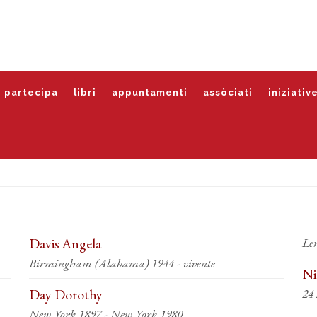
partecipa
libri
appuntamenti
assòciati
iniziativ
Davis Angela
Le
Birmingham (Alabama) 1944 - vivente
Ni
Day Dorothy
24
New York 1897 - New York 1980