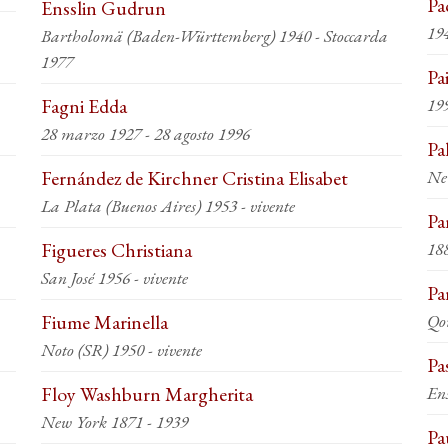
Pa
Ensslin Gudrun
194
Bartholomä (Baden-Württemberg) 1940 - Stoccarda
1977
Pa
Fagni Edda
199
28 marzo 1927 - 28 agosto 1996
Pa
Fernández de Kirchner Cristina Elisabet
Ne
La Plata (Buenos Aires) 1953 - vivente
Pa
Figueres Christiana
18
San José 1956 - vivente
Pa
Fiume Marinella
Qo
Noto (SR) 1950 - vivente
Pa
Floy Washburn Margherita
En
New York 1871 - 1939
Pa