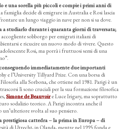
lo e una sorella più piccoli e compie i primi anni di
a famiglia decide di emigrare in Australia e Rosi lascia
frontare un lungo viaggio in nave per non si sa dove.
a studiarlo durante i quaranta giorni di traversata
;
 accogliente sobborgo per emigrati italiani di
ientarsi e ricucire un nuovo modo di vivere. Questo
dolescente Rosi, ma porrà i fruttuosi semi di una
mo”.
conseguendo immediatamente due importanti
hy e l’University Tillyard Prize. Con una borsa di
n Filosofia alla Sorbona, che ottiene nel 1981. Parigi è un
trascorsi lì sono cruciali per la sua formazione filosofica
es,
Simone de Beauvoir
e Luce Irigary, ma soprattutto
turo sodalizio teorico. A Parigi incontra anche il
Rosi Braidotti alla Utrecht University, 1990 circa.
un’ulteriore svolta al suo pensiero.
a prestigiosa cattedra
– la prima in Europa – di
rsità di Utrecht, in Olanda, mentre nel 1995 fonda e