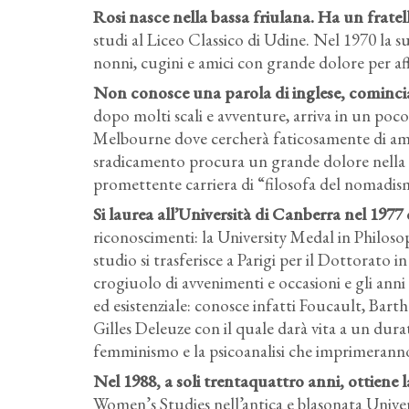
Rosi nasce nella bassa friulana
. Ha un fratel
studi al Liceo Classico di Udine. Nel 1970 la su
nonni, cugini e amici con grande dolore per af
Non conosce una parola di inglese, comincia 
dopo molti scali e avventure, arriva in un poco
Melbourne dove cercherà faticosamente di amb
sradicamento procura un grande dolore nella a
promettente carriera di “filosofa del nomadis
Si laurea all’Università di Canberra nel 1977
riconoscimenti: la University Medal in Philosop
studio si trasferisce a Parigi per il Dottorato i
crogiuolo di avvenimenti e occasioni e gli anni 
ed esistenziale: conosce infatti Foucault, Barth
Gilles Deleuze con il quale darà vita a un dura
femminismo e la psicoanalisi che imprimeranno 
Nel 1988, a soli trentaquattro anni, ottiene l
Women’s Studies nell’antica e blasonata Unive