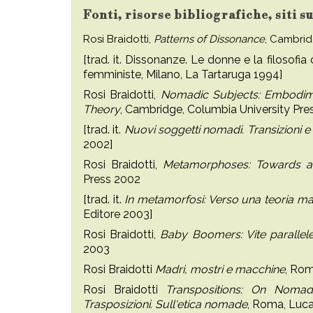
Fonti, risorse bibliografiche, siti s
Rosi Braidotti,
Patterns of Dissonance
, Cambrid
[trad. it. Dissonanze. Le donne e la filosofi
femministe, Milano, La Tartaruga 1994]
Rosi Braidotti,
Nomadic Subjects: Embodime
Theory
, Cambridge, Columbia University Pre
[trad. it.
Nuovi soggetti nomadi. Transizioni e 
2002]
Rosi Braidotti,
Metamorphoses: Towards a 
Press 2002
[trad. it.
In metamorfosi: Verso una teoria mate
Editore 2003]
Rosi Braidotti,
Baby Boomers: Vite parallele
2003
Rosi Braidotti
Madri, mostri e macchine
, Rom
Rosi Braidotti
Transpositions: On Nomad
Trasposizioni. Sull‘etica nomade
, Roma, Luca