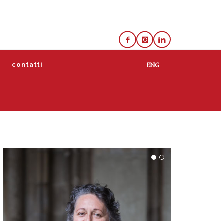
e
contatti