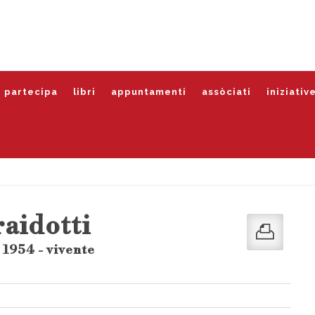
partecipa
libri
appuntamenti
assòciati
iniziativ
raidotti
 1954 - vivente