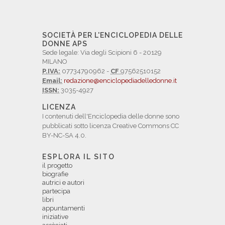
SOCIETÀ PER L'ENCICLOPEDIA DELLE
DONNE APS
Sede legale: Via degli Scipioni 6 - 20129
MILANO
P.IVA:
07734790962 -
CF
97562510152
Email:
redazione@enciclopediadelledonne.it
ISSN:
3035-4927
LICENZA
I contenuti dell'Enciclopedia delle donne sono
pubblicati sotto licenza Creative Commons CC
BY-NC-SA 4.0.
ESPLORA IL SITO
il progetto
biografie
autrici e autori
partecipa
libri
appuntamenti
iniziative