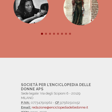
SOCIETÀ PER L'ENCICLOPEDIA DELLE
DONNE APS
Sede legale: Via degli Scipioni 6 - 20129
MILANO
P.IVA:
07734790962 -
CF
97562510152
Email:
redazione@enciclopediadelledonne.it