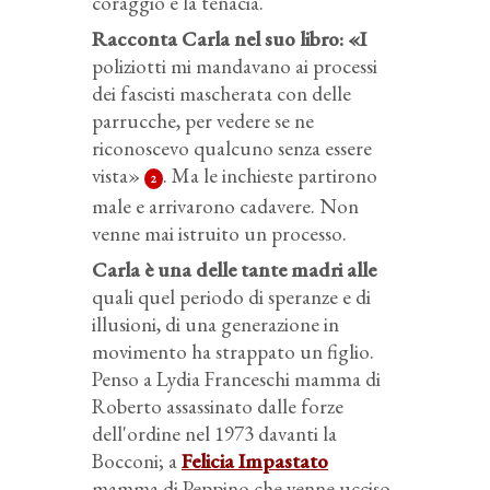
coraggio e la tenacia.
Racconta Carla nel suo libro: «I
poliziotti mi mandavano ai processi
dei fascisti mascherata con delle
parrucche, per vedere se ne
riconoscevo qualcuno senza essere
vista»
. Ma le inchieste partirono
2
male e arrivarono cadavere. Non
venne mai istruito un processo.
Carla è una delle tante madri alle
quali quel periodo di speranze e di
illusioni, di una generazione in
movimento ha strappato un figlio.
Penso a Lydia Franceschi mamma di
Roberto assassinato dalle forze
dell'ordine nel 1973 davanti la
Bocconi; a
Felicia Impastato
mamma di Peppino che venne ucciso