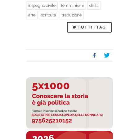
impegno civile
femminismi
diritti
arte
scrittura
traduzione
# TUTTI I TAG