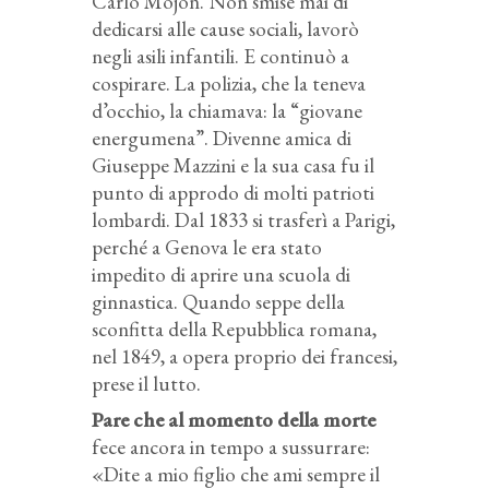
Carlo Mojon. Non smise mai di
dedicarsi alle cause sociali, lavorò
negli asili infantili. E continuò a
cospirare. La polizia, che la teneva
d’occhio, la chiamava: la “giovane
energumena”. Divenne amica di
Giuseppe Mazzini e la sua casa fu il
punto di approdo di molti patrioti
lombardi. Dal 1833 si trasferì a Parigi,
perché a Genova le era stato
impedito di aprire una scuola di
ginnastica. Quando seppe della
sconfitta della Repubblica romana,
nel 1849, a opera proprio dei francesi,
prese il lutto.
Pare che al momento della morte
fece ancora in tempo a sussurrare:
«Dite a mio figlio che ami sempre il