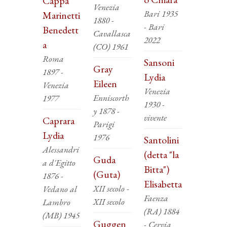
Cappa
Venezia
Bari 1935
Marinetti
1880 -
- Bari
Benedett
Cavallasca
2022
a
(CO) 1961
Roma
Sansoni
Gray
1897 -
Lydia
Eileen
Venezia
Venezia
Enniscorth
1977
1930 -
y 1878 -
vivente
Caprara
Parigi
Lydia
1976
Santolini
Alessandri
(detta "la
Guda
a d'Egitto
Bitta")
(Guta)
1876 -
Elisabetta
XII secolo -
Vedano al
Faenza
XII secolo
Lambro
(RA) 1884
(MB) 1945
Guggen
- Cervia