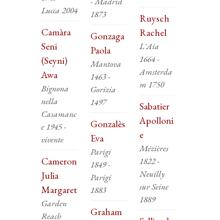
- Madrid
Lucca 2004
1873
Ruysch
Camàra
Rachel
Gonzaga
Seni
L'Aia
Paola
1664 -
(Seyni)
Mantova
Amsterda
Awa
1463 -
m 1750
Bignona
Gorizia
nella
1497
Sabatier
Casamanc
Apolloni
Gonzalès
e 1945 -
e
Eva
vivente
Mézières
Parigi
Cameron
1822 -
1849 -
Neuilly
Julia
Parigi
sur Seine
Margaret
1883
1889
Garden
Graham
Reach