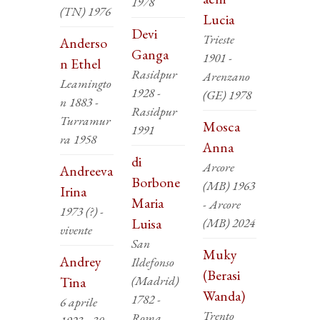
1978
(TN) 1976
Lucia
Devi
Trieste
Anderso
Ganga
1901 -
n Ethel
Rasidpur
Arenzano
Leamingto
1928 -
(GE) 1978
n 1883 -
Rasidpur
Turramur
Mosca
1991
ra 1958
Anna
di
Arcore
Andreeva
Borbone
(MB) 1963
Irina
Maria
- Arcore
1973 (?) -
Luisa
(MB) 2024
vivente
San
Muky
Andrey
Ildefonso
(Berasi
(Madrid)
Tina
Wanda)
1782 -
6 aprile
Trento
Roma