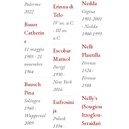
Nedda
Palermo
Erinna di
Gigina
2022
Telo
1901-2001
IV sec. a.C.
Bauer
- Nedda
- III sec.
Catherin
1900-1993
a.C.
e
Nelli
11 maggio
Escobar
Plautilla
1905 - 21
Marisol
Firenze
novembre
Parigi
1524 -
1964
1930 -
Firenze
New York
Bausch
1588
2016
Pina
Nelly's
Solingen
Eufrosini
(Sougiou
1940 -
ja
ltzoglou-
Wuppertal
Polozk
Seraidari
2009
1104 -