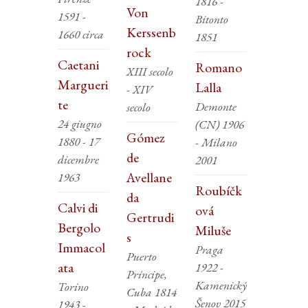
1816 -
Von
1591 -
Bitonto
Kerssenb
1660 circa
1851
rock
Caetani
Romano
XIII secolo
Margueri
Lalla
- XIV
te
Demonte
secolo
24 giugno
(CN) 1906
Gómez
1880 - 17
- Milano
de
dicembre
2001
Avellane
1963
Roubíčk
da
Calvi di
ová
Gertrudi
Bergolo
Miluše
s
Immacol
Praga
Puerto
ata
1922 -
Príncipe,
Kamenický
Torino
Cuba 1814
Šenov 2015
1943 -