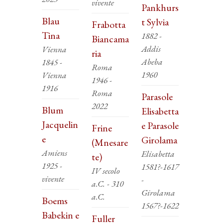
vivente
Pankhurs
Blau
t Sylvia
Frabotta
Tina
1882 -
Biancama
Addis
Vienna
ria
Abeba
1845 -
Roma
1960
Vienna
1946 -
1916
Roma
Parasole
2022
Blum
Elisabetta
Jacquelin
e Parasole
Frine
e
Girolama
(Mnesare
Amiens
Elisabetta
te)
1925 -
1581?-1617
IV secolo
vivente
-
a.C. - 310
Girolama
a.C.
Boems
1567?-1622
Babekin e
Fuller