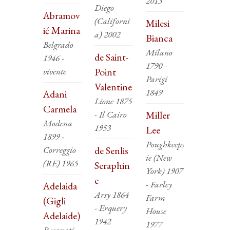
2013
Diego
Abramov
(Californi
Milesi
ić Marina
a) 2002
Bianca
Belgrado
Milano
de Saint-
1946 -
1790 -
vivente
Point
Parigi
Valentine
1849
Adani
Lione 1875
Carmela
- Il Cairo
Miller
Modena
1953
Lee
1899 -
Poughkeeps
Correggio
de Senlis
ie (New
(RE) 1965
Seraphin
York) 1907
e
- Farley
Adelaida
Arsy 1864
Farm
(Gigli
- Erquery
House
Adelaide)
1942
1977
Recanati