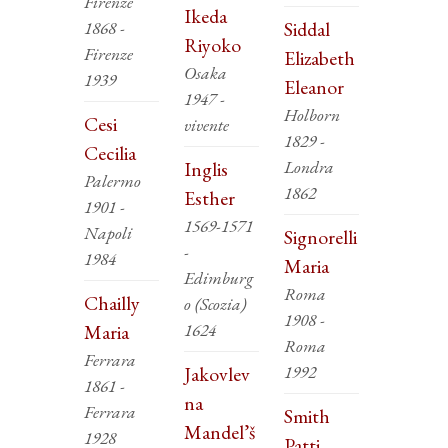
Firenze
Ikeda
1868 -
Siddal
Riyoko
Firenze
Elizabeth
Osaka
1939
Eleanor
1947 -
Holborn
Cesi
vivente
1829 -
Cecilia
Londra
Inglis
Palermo
1862
Esther
1901 -
1569-1571
Napoli
Signorelli
-
1984
Maria
Edimburg
Roma
Chailly
o (Scozia)
1908 -
1624
Maria
Roma
Ferrara
1992
Jakovlev
1861 -
na
Ferrara
Smith
Mandel’š
1928
Patti