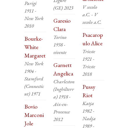
Ligure
Parigi
V secolo
(GE) 2023
1911 -
a.C. - V
New York
Garesio
secolo a.C.
2010
Clara
Psacarop
Torino
Bourke-
ulo Alice
1938 -
White
Trieste
vivente
Margaret
1921 -
New York
Garnett
Trieste
1904 -
Angelica
2018
Stamford
Charleston
(Connectic
Pussy
(Inghilterr
ut) 1971
Riot
a) 1918 -
Katja
Aix-en-
Bovio
1982 -
Provence
Marconi
Nadja
2012
Jole
1989 -