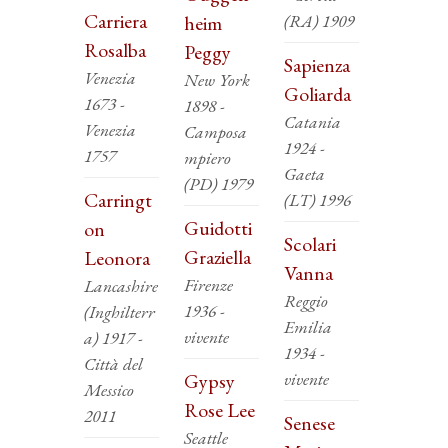
Carriera
(RA) 1909
heim
Rosalba
Peggy
Sapienza
Venezia
New York
Goliarda
1673 -
1898 -
Catania
Venezia
Camposa
1924 -
1757
mpiero
Gaeta
(PD) 1979
Carringt
(LT) 1996
Guidotti
on
Scolari
Graziella
Leonora
Vanna
Firenze
Lancashire
Reggio
1936 -
(Inghilterr
Emilia
vivente
a) 1917 -
1934 -
Città del
vivente
Gypsy
Messico
Rose Lee
2011
Senese
Seattle