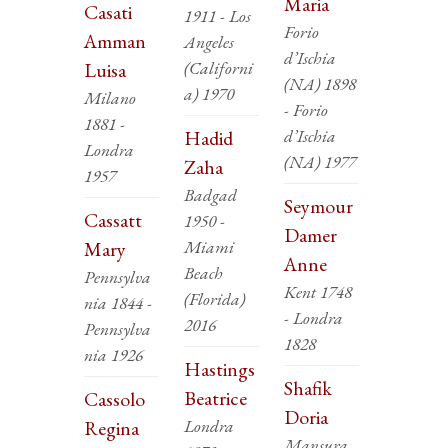
Maria
Casati
1911 - Los
Forio
Amman
Angeles
d’Ischia
(Californi
Luisa
(NA) 1898
a) 1970
Milano
- Forio
1881 -
d’Ischia
Hadid
Londra
(NA) 1977
Zaha
1957
Badgad
Seymour
Cassatt
1950 -
Damer
Miami
Mary
Anne
Beach
Pennsylva
Kent 1748
(Florida)
nia 1844 -
- Londra
2016
Pennsylva
1828
nia 1926
Hastings
Shafik
Beatrice
Cassolo
Doria
Londra
Regina
Mansura