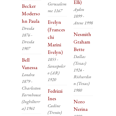
Elli)
Gerusalem
Becker
Aydın
me 1167
Moderso
1899 -
hn Paula
Evelyn
Atene 1998
Dresda
(Frances
Nesmith
1876 -
chi
Graham
Dresda
Marini
1907
Bette
Evelyn)
Dallas
1855 -
Bell
(Texas)
Sansepolcr
Vanessa
1924 -
o (AR)
Londra
Richardso
1920
1879 -
n (Texas)
Charleston
1980
Fedrizzi
Farmhouse
Ines
Noro
(Inghilterr
Cadine
a) 1961
Nerina
(Trento)