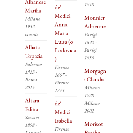
Albanese
1948
de'
Marilia
Medici
Monnier
Milano
Anna
Adrienne
1952 -
Maria
vivente
Parigi
Luisa (o
1892 -
Alliata
Lodovica
Parigi
Topazia
1955
)
Palermo
Firenze
Morgagn
1913 -
1667 -
i Claudia
Roma
Firenze
2015
Milano
1743
1928 -
Altara
de'
Milano
Edina
2002
Medici
Sassari
Isabella
Morisot
1898 -
Firenze
Berthe
Lanusei