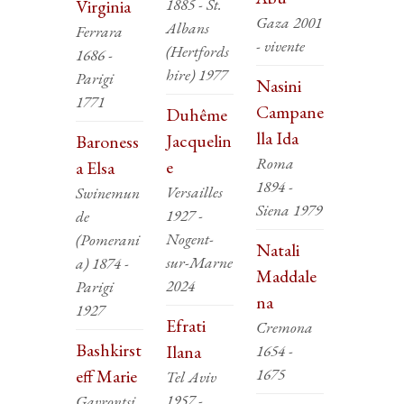
1885 - St.
Virginia
Gaza 2001
Albans
Ferrara
- vivente
(Hertfords
1686 -
hire) 1977
Parigi
Nasini
1771
Campane
Duhême
lla Ida
Jacquelin
Baroness
Roma
e
a Elsa
1894 -
Versailles
Swinemun
Siena 1979
1927 -
de
Nogent-
(Pomerani
Natali
sur-Marne
a) 1874 -
Maddale
2024
Parigi
na
1927
Efrati
Cremona
Bashkirst
Ilana
1654 -
1675
eff Marie
Tel Aviv
1957 -
Gavrontsi