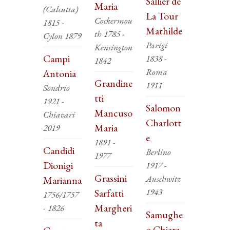
Sallier de
Maria
(Calcutta)
La Tour
Cockermou
1815 -
Mathilde
th 1785 -
Cylon 1879
Parigi
Kensington
Campi
1838 -
1842
Roma
Antonia
Grandine
1911
Sondrio
tti
1921 -
Salomon
Mancuso
Chiavari
Charlott
Maria
2019
e
1891 -
Candidi
Berlino
1977
Dionigi
1917 -
Grassini
Auschwitz
Marianna
1943
Sarfatti
1756/1757
Margheri
- 1826
Samughe
ta
o Chiara