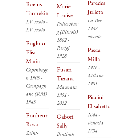
Paredes
Boems
Marie
Julieta
Tannekin
Louise
La Paz
XV secolo -
Fullersbur
1967 -
XV secolo
g (Illinois)
vivente
1862 -
Boglino
Parigi
Pasca
Elisa
1928
Milla
Maria
1916 -
Fusari
Copenhage
Milano
n 1905 -
Tiziana
1985
Campagn
Macerata
ano (RM)
1951 -
Piccini
1945
2012
Elisabetta
1644 -
Bonheur
Gabori
Venezia
Rosa
Sally
1734
Saint-
Bentinck