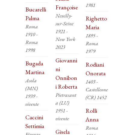
1981
Françoise
Bucarelli
Neuilly-
Palma
Righetto
sur-Seine
Roma
Maria
1921 -
1910 -
1895 -
New York
Roma
Roma
2023
1998
1979
Giovanni
Bugada
Rodiani
ni
Martina
Onorata
Onnibon
Asola
1403 -
i Roberta
(MN)
Castelleone
Pietrasant
1939 -
(CR) 1452
a (LU)
vivente
Rolli
1951 -
Caccini
vivente
Anna
Settimia
Roma
Gisela
Firenze