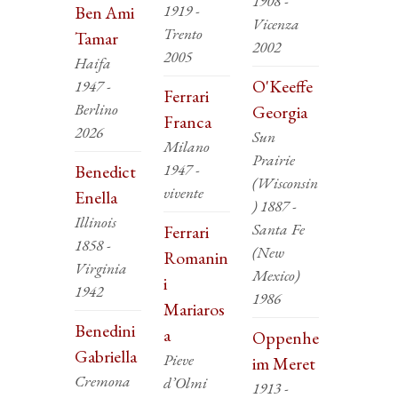
1908 -
1919 -
Ben Ami
Vicenza
Trento
Tamar
2002
2005
Haifa
O'Keeffe
1947 -
Ferrari
Berlino
Georgia
Franca
2026
Sun
Milano
Prairie
1947 -
Benedict
(Wisconsin
vivente
Enella
) 1887 -
Illinois
Santa Fe
Ferrari
1858 -
(New
Romanin
Virginia
Mexico)
i
1942
1986
Mariaros
Benedini
a
Oppenhe
Gabriella
Pieve
im Meret
Cremona
d’Olmi
1913 -