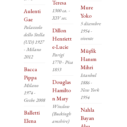
Teresa
Mure
1300 ca. -
Aulenti
Yoko
XIV sec.
Gae
5 dicembre
Palazzolo
Dillon
1954 -
dello Stella
Henriett
vivente
(UD) 1927
e-Lucie
- Milano
Müşfik
Parigi
2012
Hanım
1770 - Pisa
Mihri
Bacca
1853
Istanbul
Pippa
Douglas
1886 -
Milano
Hamilto
New York
1974 -
1954
n Mary
Gezbe 2008
Winslow
Nahla
Balletti
(Buckingh
Bayan
Elena
amshire)
Abu