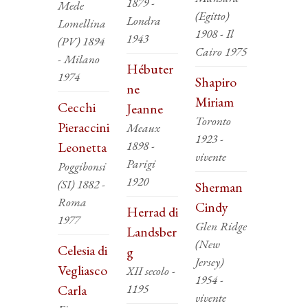
1879 -
Mede
(Egitto)
Londra
Lomellina
1908 - Il
1943
(PV) 1894
Cairo 1975
- Milano
Hébuter
1974
Shapiro
ne
Miriam
Cecchi
Jeanne
Toronto
Pieraccini
Meaux
1923 -
1898 -
Leonetta
vivente
Parigi
Poggibonsi
1920
(SI) 1882 -
Sherman
Roma
Cindy
Herrad di
1977
Glen Ridge
Landsber
(New
Celesia di
g
Jersey)
Vegliasco
XII secolo -
1954 -
1195
Carla
vivente