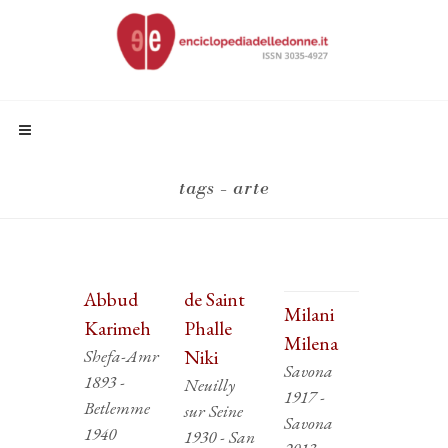
tags - arte
Abbud
de Saint
Milani
Karimeh
Phalle
Milena
Shefa-Amr
Niki
Savona
1893 -
Neuilly
1917 -
Betlemme
sur Seine
Savona
1940
1930 - San