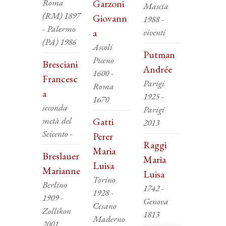
Roma
Garzoni
Mascia
(RM) 1897
Giovann
1988 -
- Palermo
a
viventi
(PA) 1986
Ascoli
Putman
Piceno
Bresciani
Andrée
1600 -
Francesc
Parigi
Roma
a
1925 -
1670
seconda
Parigi
metà del
Gatti
2013
Seicento -
Perer
Raggi
Maria
Breslauer
Maria
Luisa
Marianne
Luisa
Torino
Berlino
1742 -
1928 -
1909 -
Genova
Cesano
Zollikon
1813
Maderno
2001