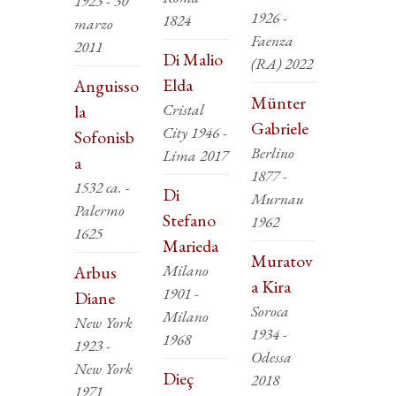
1923 - 30
1926 -
1824
marzo
Faenza
2011
Di Malio
(RA) 2022
Elda
Anguisso
Münter
Cristal
la
Gabriele
City 1946 -
Sofonisb
Berlino
Lima 2017
a
1877 -
1532 ca. -
Di
Murnau
Palermo
Stefano
1962
1625
Marieda
Muratov
Milano
Arbus
a Kira
1901 -
Diane
Soroca
Milano
New York
1934 -
1968
1923 -
Odessa
New York
Dieç
2018
1971