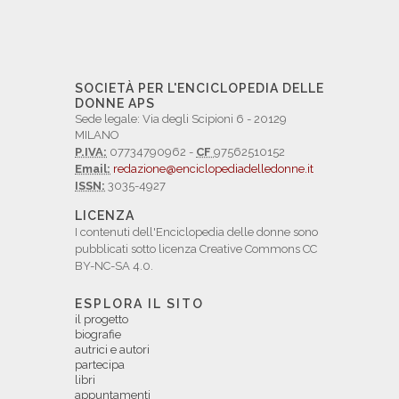
SOCIETÀ PER L'ENCICLOPEDIA DELLE
DONNE APS
Sede legale: Via degli Scipioni 6 - 20129
MILANO
P.IVA:
07734790962 -
CF
97562510152
Email:
redazione@enciclopediadelledonne.it
ISSN:
3035-4927
LICENZA
I contenuti dell'Enciclopedia delle donne sono
pubblicati sotto licenza Creative Commons CC
BY-NC-SA 4.0.
ESPLORA IL SITO
il progetto
biografie
autrici e autori
partecipa
libri
appuntamenti