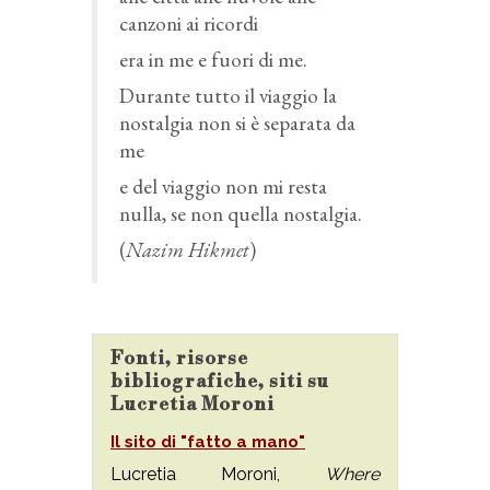
canzoni ai ricordi
era in me e fuori di me.
Durante tutto il viaggio la
nostalgia non si è separata da
me
e del viaggio non mi resta
nulla, se non quella nostalgia.
(
Nazim Hikmet
)
Fonti, risorse
bibliografiche, siti su
Lucretia Moroni
Il sito di "fatto a mano"
Lucretia Moroni,
Where