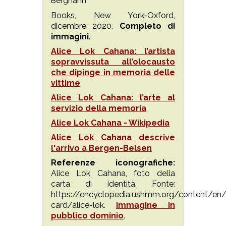
Berghahn
Books, New York-Oxford,
dicembre 2020.
Completo di
immagini
.
Alice Lok Cahana: l’artista
sopravvissuta all’olocausto
che dipinge in memoria delle
vittime
Alice Lok Cahana: l’arte al
servizio della memoria
Alice Lok Cahana - Wikipedia
Alice Lok Cahana descrive
l'arrivo a Bergen-Belsen
Referenze iconografiche:
Alice Lok Cahana, foto della
carta di identità. Fonte:
https://encyclopedia.ushmm.org/content/en/
card/alice-lok.
Immagine in
pubblico dominio
.