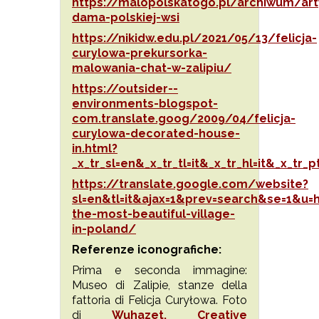
https://malopolskatogo.pl/archiwum/art
dama-polskiej-wsi
https://nikidw.edu.pl/2021/05/13/felicja-
curylowa-prekursorka-
malowania-chat-w-zalipiu/
https://outsider--
environments-blogspot-
com.translate.goog/2009/04/felicja-
curylowa-decorated-house-
in.html?
_x_tr_sl=en&_x_tr_tl=it&_x_tr_hl=it&_x_tr_p
https://translate.google.com/website?
sl=en&tl=it&ajax=1&prev=search&se=1&u=h
the-most-beautiful-village-
in-poland/
Referenze iconografiche:
Prima e seconda immagine:
Museo di Zalipie, stanze della
fattoria di Felicja Curyłowa. Foto
di
Wuhazet.
Creative