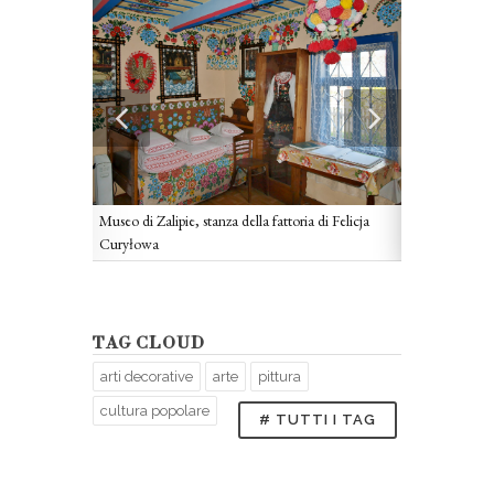
a di Felicja
Museo di Zalipi
Museo di Zalipie, stanza della fattoria di Felicja
Curyłowa
Curyłowa
TAG CLOUD
arti decorative
arte
pittura
cultura popolare
# TUTTI I TAG