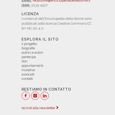
Email:
redazione@enciclopediadelledonne.it
ISSN:
3035-4927
LICENZA
I contenuti dell'Enciclopedia delle donne sono
pubblicati sotto licenza Creative Commons CC
BY-NC-SA 4.0.
ESPLORA IL SITO
il progetto
biografie
autrici e autori
partecipa
libri
appuntamenti
iniziative
assòciati
contatti
RESTIAMO IN CONTATTO
Iscriviti alla newsletter