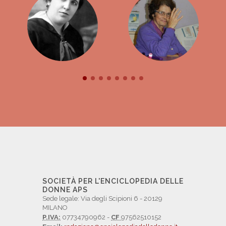
SOCIETÀ PER L'ENCICLOPEDIA DELLE
DONNE APS
Sede legale: Via degli Scipioni 6 - 20129
MILANO
P.IVA:
07734790962 -
CF
97562510152