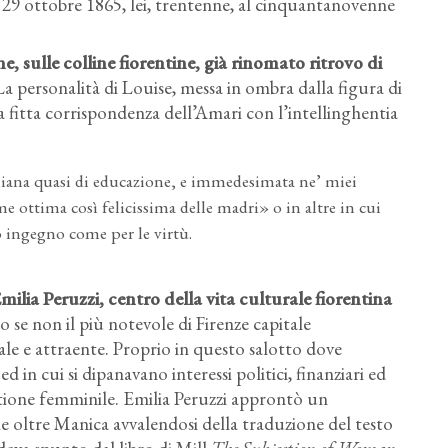
l 29 ottobre 1865, lei, trentenne, al cinquantanovenne
e, sulle colline fiorentine
, già rinomato ritrovo di
La personalità di Louise, messa in ombra dalla figura di
a fitta corrispondenza dell’Amari con l’intellinghentia
aliana quasi di educazione, e immedesimata ne’ miei
come ottima così felicissima delle madri» o in altre in cui
lo ingegno come per le virtù.
milia Peruzzi, centro della vita culturale fiorentina
 se non il più notevole di Firenze capitale
le e attraente. Proprio in questo salotto dove
d in cui si dipanavano interessi politici, finanziari ed
uestione femminile. Emilia Peruzzi approntò un
che oltre Manica avvalendosi della traduzione del testo