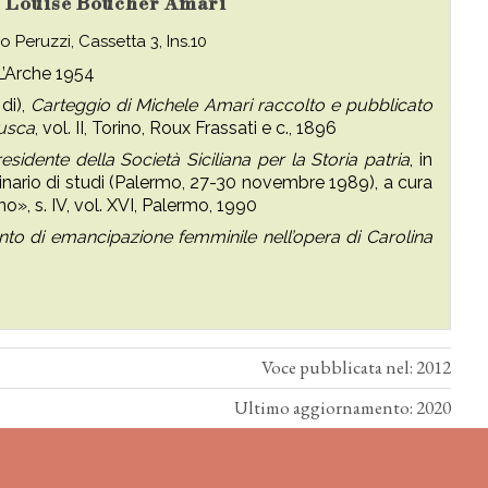
su Louise Boucher Amari
 Peruzzi, Cassetta 3, Ins.10
 L’Arche 1954
di),
Carteggio di Michele Amari raccolto e pubblicato
rusca
, vol. II, Torino, Roux Frassati e c., 1896
sidente della Società Siciliana per la Storia patria
, in
minario di studi (Palermo, 27-30 novembre 1989), a cura
no», s. IV, vol. XVI, Palermo, 1990
nto di emancipazione femminile nell’opera di Carolina
Voce pubblicata nel: 2012
Ultimo aggiornamento: 2020