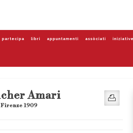
partecipa
libri
appuntamenti
assòciati
iniziativ
ucher Amari
- Firenze 1909