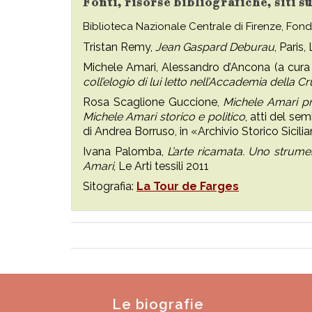
Fonti, risorse bibliografiche, siti 
Biblioteca Nazionale Centrale di Firenze, Fondo
Tristan Remy,
Jean Gaspard Deburau
, Paris,
Michele Amari, Alessandro d’Ancona (a cura 
coll’elogio di lui letto nell’Accademia della C
Rosa Scaglione Guccione,
Michele Amari pre
Michele Amari storico e politico
, atti del se
di Andrea Borruso, in «Archivio Storico Sicilia
Ivana Palomba,
L’arte ricamata. Uno strume
Amari
, Le Arti tessili 2011
Sitografia:
La Tour de Farges
Le biografie