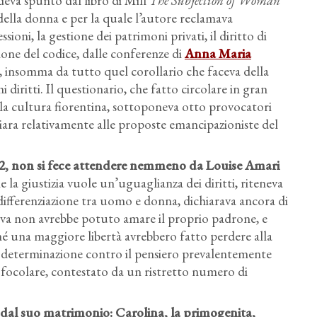
deva spunto dal libro di Mill
The Subjection of Woman
della donna e per la quale l’autore reclamava
ssioni, la gestione dei patrimoni privati, il diritto di
ione del codice, dalle conferenze di
Anna Maria
le, insomma da tutto quel corollario che faceva della
diritti. Il questionario, che fatto circolare in gran
lla cultura fiorentina, sottoponeva otto provocatori
hiara relativamente alle proposte emancipazioniste del
872, non si fece attendere nemmeno da Louise Amari
la giustizia vuole un’uguaglianza dei diritti, riteneva
differenziazione tra uomo e donna, dichiarava ancora di
iava non avrebbe potuto amare il proprio padrone, e
 una maggiore libertà avrebbero fatto perdere alla
 determinazione contro il pensiero prevalentemente
 focolare, contestato da un ristretto numero di
ti dal suo matrimonio
: Carolina, la primogenita,