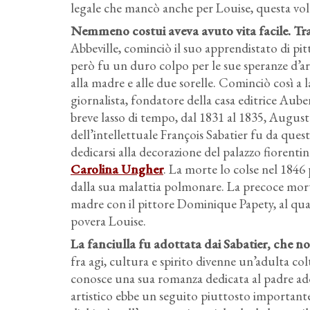
legale che mancò anche per Louise, questa vo
Nemmeno costui aveva avuto vita facile
. Tr
Abbeville, cominciò il suo apprendistato di pit
però fu un duro colpo per le sue speranze d’ar
alla madre e alle due sorelle. Cominciò così a 
giornalista, fondatore della casa editrice Aube
breve lasso di tempo, dal 1831 al 1835, Augus
dell’intellettuale François Sabatier fu da quest
dedicarsi alla decorazione del palazzo fiorenti
Carolina Ungher
. La morte lo colse nel 1846
dalla sua malattia polmonare. La precoce mor
madre con il pittore Dominique Papety, al quale 
povera Louise.
La fanciulla fu adottata dai Sabatier, che no
fra agi, cultura e spirito divenne un’adulta colt
conosce una sua romanza dedicata al padre adot
artistico ebbe un seguito piuttosto importante 