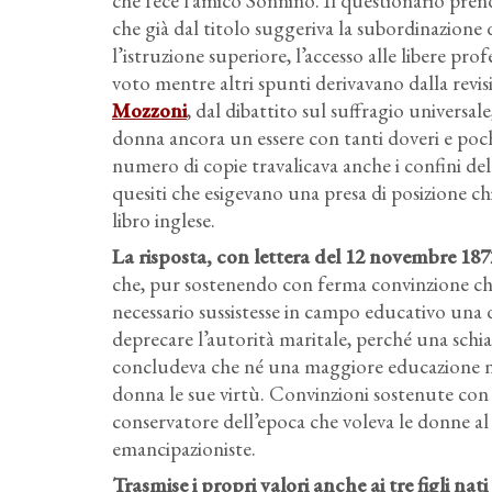
che fece l’amico Sonnino. Il questionario pren
che già dal titolo suggeriva la subordinazione 
l’istruzione superiore, l’accesso alle libere profe
voto mentre altri spunti derivavano dalla revis
Mozzoni
, dal dibattito sul suffragio universa
donna ancora un essere con tanti doveri e pochi 
numero di copie travalicava anche i confini de
quesiti che esigevano una presa di posizione c
libro inglese.
La risposta, con lettera del 12 novembre 1
che, pur sostenendo con ferma convinzione che 
necessario sussistesse in campo educativo una 
deprecare l’autorità maritale, perché una sch
concludeva che né una maggiore educazione né
donna le sue virtù. Convinzioni sostenute con
conservatore dell’epoca che voleva le donne al
emancipazioniste.
Trasmise i propri valori anche ai tre figli na