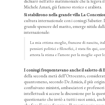
dichiarò nell’atto matrimoniale che la legava i
Michele Amari, già famoso storico e arabista.
Si stabilirono nella grande villa La Concezion
cultura internazionale con i coniugi Sabatier. 
grande spessore del marito, emerge nitida dall
internazionale:
La mia ottima moglie, francese di nascita, it
pensieri politici e filosofici, è stata fin qui, 
attesta la stima e l’amore per la moglie «per 
I coniugi frequentavano anche il salotto di E
della seconda metà dell’Ottocento, considerato
quantomeno, secondo De Amicis, il più origina
confluivano ministri, ambasciatori e professori e
intellettuali si accese la discussione per la q
questionario che inviò a tutti i suoi amici, an