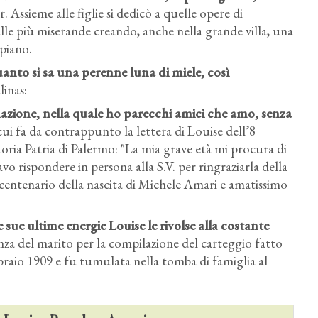
Assieme alle figlie si dedicò a quelle opere di
lle più miserande creando, anche nella grande villa, una
spiano.
anto si sa una perenne luna di miele
, così
linas:
nazione, nella quale ho parecchi amici che amo, senza
ui fa da contrappunto la lettera di Louise dell’8
toria Patria di Palermo: "La mia grave età mi procura di
avo rispondere in persona alla S.V. per ringraziarla della
 I centenario della nascita di Michele Amari e amatissimo
le sue ultime energie Louise le rivolse alla costante
denza del marito per la compilazione del carteggio fatto
ebbraio 1909 e fu tumulata nella tomba di famiglia al