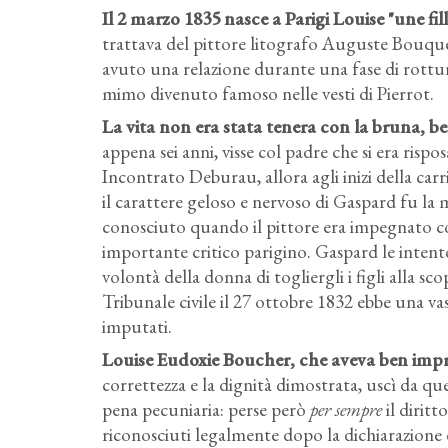
Il 2 marzo 1835 nasce a Parigi Louise "une fi
trattava del pittore litografo Auguste Bouque
avuto una relazione durante una fase di rott
mimo divenuto famoso nelle vesti di Pierrot.
La vita non era stata tenera con la bruna, be
appena sei anni, visse col padre che si era ris
Incontrato Deburau, allora agli inizi della car
il carattere geloso e nervoso di Gaspard fu la
conosciuto quando il pittore era impegnato col 
importante critico parigino. Gaspard le inten
volontà della donna di togliergli i figli alla sc
Tribunale civile il 27 ottobre 1832 ebbe una va
imputati.
Louise Eudoxie Boucher, che aveva ben impre
correttezza e la dignità dimostrata, uscì da qu
pena pecuniaria: perse però
per sempre
il diritt
riconosciuti legalmente dopo la dichiarazione