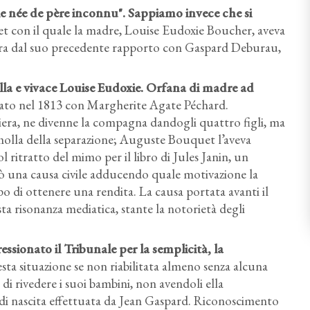
lle née de père inconnu"
. Sappiamo invece che si
t con il quale la madre, Louise Eudoxie Boucher, aveva
ura dal suo precedente rapporto con Gaspard Deburau,
lla e vivace Louise Eudoxie
. Orfana di madre ad
posato nel 1813 con Margherite Agate Péchard.
riera, ne divenne la compagna dandogli quattro figli, ma
 molla della separazione; Auguste Bouquet l’aveva
ritratto del mimo per il libro di Jules Janin, un
tò una causa civile adducendo quale motivazione la
opo di ottenere una rendita. La causa portata avanti il
sta risonanza mediatica, stante la notorietà degli
ssionato il Tribunale
per la semplicità, la
esta situazione se non riabilitata almeno senza alcuna
o di rivedere i suoi bambini, non avendoli ella
 di nascita effettuata da Jean Gaspard. Riconoscimento