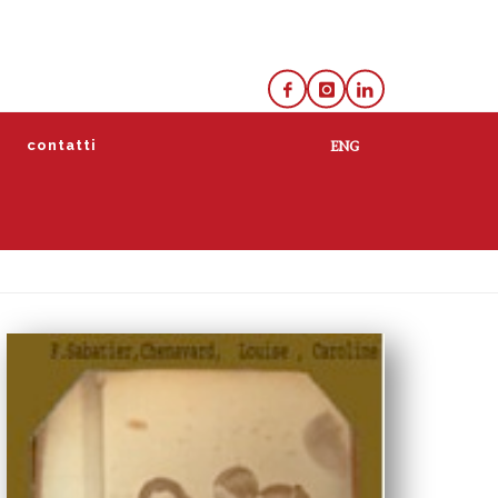
e
contatti