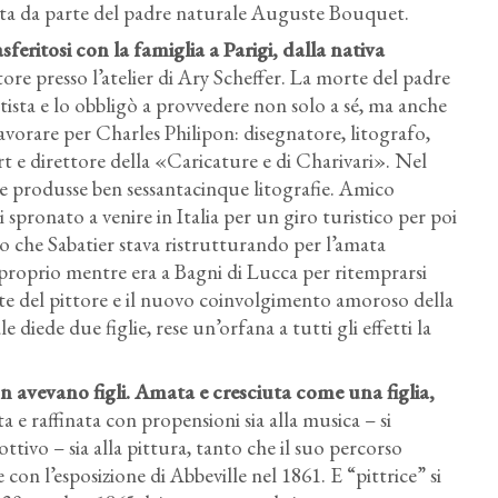
lta da parte del padre naturale Auguste Bouquet.
asferitosi con la famiglia a Parigi, dalla nativa
tore presso l’atelier di Ary Scheffer. La morte del padre
tista e lo obbligò a provvedere non solo a sé, ma anche
lavorare per Charles Philipon: disegnatore, litografo,
rt e direttore della «Caricature e di Charivari». Nel
te produsse ben sessantacinque litografie. Amico
i spronato a venire in Italia per un giro turistico per poi
no che Sabatier stava ristrutturando per l’amata
 proprio mentre era a Bagni di Lucca per ritemprarsi
te del pittore e il nuovo coinvolgimento amoroso della
diede due figlie, rese un’orfana a tutti gli effetti la
n avevano figli
. Amata e cresciuta come una figlia,
a e raffinata con propensioni sia alla musica – si
tivo – sia alla pittura, tanto che il suo percorso
con l’esposizione di Abbeville nel 1861. E “pittrice” si