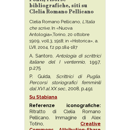
bibliografiche, siti su
Clelia Romano Pellicano
Clelia Romano Pellicano,
L'Italia
che scrive
, In «Nuova
Antologia»,Torino, 20 ottobre
1909, voll.3, 1918; in «Historica», a.
LVII, 2004, f.2 pp.184-187
A. Santoro,
Antologia di scrittrici
italiane del I ventennio
, 1997,
p.275
P. Guida,
Scrittrici di Puglia.
Percorsi storiografici femminili
dal XVI al XX sec.
, 2008, p.491
Su Stabiana
Referenze iconografiche:
Ritratto di Clelia Romano
Pellicano. Immagine di Alex
Totino,
Creative
Commons
Attribution-Share