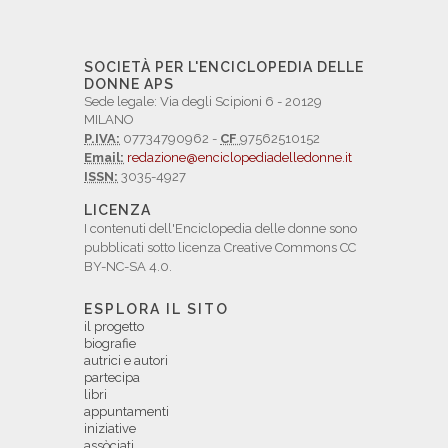
SOCIETÀ PER L'ENCICLOPEDIA DELLE
DONNE APS
Sede legale: Via degli Scipioni 6 - 20129
MILANO
P.IVA:
07734790962 -
CF
97562510152
Email:
redazione@enciclopediadelledonne.it
ISSN:
3035-4927
LICENZA
I contenuti dell'Enciclopedia delle donne sono
pubblicati sotto licenza Creative Commons CC
BY-NC-SA 4.0.
ESPLORA IL SITO
il progetto
biografie
autrici e autori
partecipa
libri
appuntamenti
iniziative
assòciati