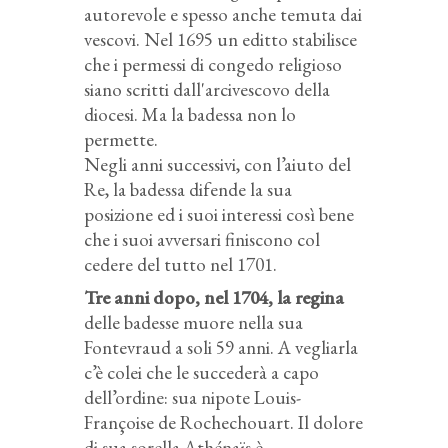
autorevole e spesso anche temuta dai
vescovi. Nel 1695 un editto stabilisce
che i permessi di congedo religioso
siano scritti dall'arcivescovo della
diocesi. Ma la badessa non lo
permette.
Negli anni successivi, con l’aiuto del
Re, la badessa difende la sua
posizione ed i suoi interessi così bene
che i suoi avversari finiscono col
cedere del tutto nel 1701.
Tre anni dopo, nel 1704, la regina
delle badesse muore nella sua
Fontevraud a soli 59 anni. A vegliarla
c’è colei che le succederà a capo
dell’ordine: sua nipote Louis-
Françoise de Rochechouart. Il dolore
di sua sorella Athénaïs è