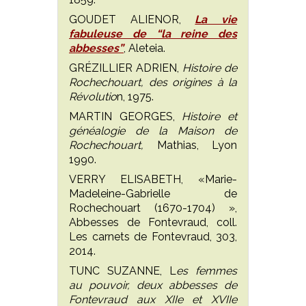
GOUDET ALIENOR,
La vie
fabuleuse de “la reine des
abbesses”
, Aleteia.
GRÉZILLIER ADRIEN,
Histoire de
Rochechouart, des origines à la
Révolutio
n, 1975.
MARTIN GEORGES,
Histoire et
généalogie de la Maison de
Rochechouart,
Mathias, Lyon
1990.
VERRY ELISABETH, «Marie-
Madeleine-Gabrielle de
Rochechouart (1670-1704) »,
Abbesses de Fontevraud, coll.
Les carnets de Fontevraud, 303,
2014.
TUNC SUZANNE, L
es femmes
au pouvoir, deux abbesses de
Fontevraud aux XIIe et XVIIe