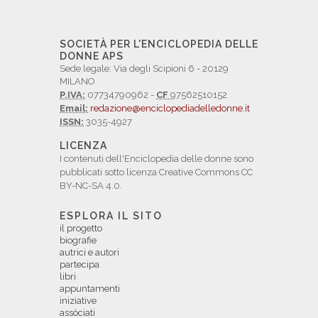
SOCIETÀ PER L'ENCICLOPEDIA DELLE
DONNE APS
Sede legale: Via degli Scipioni 6 - 20129
MILANO
P.IVA:
07734790962 -
CF
97562510152
Email:
redazione@enciclopediadelledonne.it
ISSN:
3035-4927
LICENZA
I contenuti dell'Enciclopedia delle donne sono
pubblicati sotto licenza Creative Commons CC
BY-NC-SA 4.0.
ESPLORA IL SITO
il progetto
biografie
autrici e autori
partecipa
libri
appuntamenti
iniziative
assòciati