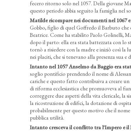
fecero ritorno solo nel 1057. Della giovane Ma
questo periodo abbia seguito la famiglia nel s
Matilde ricompare nei documenti nel 1067 e p
Gobbo, figlio di quel Goffredo il Barbuto che 
Beatrice. Come ha stabilito Paolo Golinelli, 
dopo il parto: ella era stata battezzata con lo
tornò a risiedere con la madre e iniziò così la 
nei placiti, che si tenevano alla presenza sua e d
Intanto nel 1057 Anselmo da Baggio era stato
soglio pontificio prendendo il nome di Alessa
cariche e questo fatto contribuiva a creare un f
di riforma ecclesiastica che promuoveva al fia
correggere due aspetti della vita clericale, la 
la ricostruzione di edifici, la dotazione di ospit
probabilmente per questo motivo che il nome di
pubblica utilità.
Intanto cresceva il conflitto tra l'Impero e i