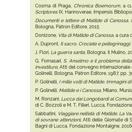
Cosma di Praga,
Chronica Boemorum
, a c
Scriptores
IX, Hannoverae, Impensis Bibliopol
Documenti e lettere di Matilde di Canossa
,
Bologna, Pàtron Editore, 2015
Donizone,
Vita di Matilde di Canossa
, a cura 
A. Dupront,
Il sacro. Crociate e pellegrinaggi
J. Flori,
La guerra santa
, Bologna, Il Mulino, 
G. Fornasari,
S. Anselmo e il problema della
investiture
, Atti del convegno internazionale
Golinelli, Bologna, Pàtron Editore, 1987, pp. 
P. Golinelli,
I mille volti di Matilde. Immagini d
P. Golinelli,
Matilde e i Canossa
, Milano, Mursi
M. Ronzani,
Lucca dai Longobardi al Comun
di C. Bozzoli e M. T. Filieri, Lucca, Fondazion
Sabbatini,
Viaggiare nell’età di Matilde. La Va
di sovrane attenzioni
, Atti delle Giornate di
Bagni di Lucca, Fondazione Montaigne, 2016