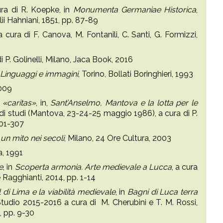
ura di R. Koepke, in
Monumenta Germaniae Historica
,
ii Hahniani, 1851, pp. 87-89
 a cura di F. Canova, M. Fontanili, C. Santi, G. Formizzi,
di P. Golinelli, Milano, Jaca Book, 2016
. Linguaggi e immagini
, Torino, Bollati Boringhieri, 1993
2009
 «caritas»
, in,
Sant’Anselmo, Mantova e la lotta per le
 di studi (Mantova, 23-24-25 maggio 1986), a cura di P.
301-307
i un mito nei secoli
, Milano, 24 Ore Cultura, 2003
a, 1991
e
, in
Scoperta armonia. Arte medievale a Lucca
, a cura
e Ragghianti, 2014, pp. 1-14
l di Lima e la viabilità medievale
, in
Bagni di Luca terra
 Studio 2015-2016 a cura di M. Cherubini e T. M. Rossi,
, pp. 9-30