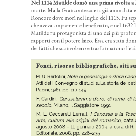
Nel 1114 Matilde domò una prima rivolta a M
morte. Ma la Grancontessa era già ammalata e d
Roncore dove morì nel luglio del 1115. Fu sepo
che aveva ampiamente beneficiato, e nel 1632 l
Matilde fu protagonista di uno dei più profond
rapporti con il potere laico. Essa era stata d
dei fatti che sconvolsero e trasformarono l'età i
Fonti, risorse bibliografiche, siti s
M. G. Bertolini,
Note di genealogia e storia Cano
Atti del I Convegno di studi sulla storia dei cet
Pacini, 1981, pp. 110-149
F. Cardini,
Gerusalemme d'oro, di rame, di luce
secolo
, Milano, Il Saggiatore, 1991
M. L. Ceccarelli Lemut,
I Canossa e la Tos
arte, cultura alle origini del romanico
, cata
agosto 2008 – 11 gennaio 2009, a cura di R. S
Editoriale, 2008, pp. 226-235