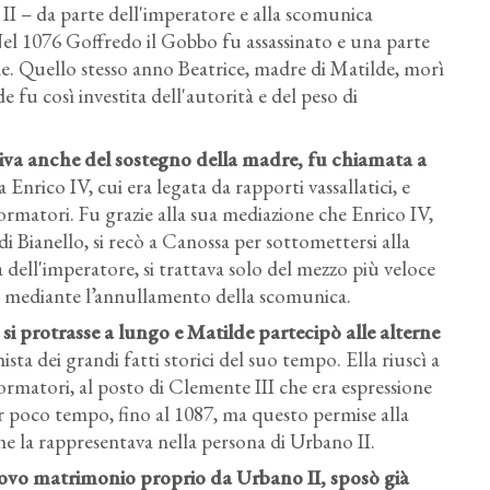
I – da parte dell'imperatore e alla scomunica
Nel 1076 Goffredo il Gobbo fu assassinato e una parte
e. Quello stesso anno Beatrice, madre di Matilde, morì
de fu così investita dell'autorità e del peso di
iva anche del sostegno della madre, fu chiamata a
 Enrico IV, cui era legata da rapporti vassallatici, e
formatori. Fu grazie alla sua mediazione che Enrico IV,
di Bianello, si recò a Canossa per sottomettersi alla
a dell'imperatore, si trattava solo del mezzo più veloce
re mediante l’annullamento della scomunica.
si protrasse a lungo e Matilde partecipò alle alterne
ta dei grandi fatti storici del suo tempo. Ella riuscì a
iformatori, al posto di Clemente III che era espressione
per poco tempo, fino al 1087, ma questo permise alla
he la rappresentava nella persona di Urbano II.
uovo matrimonio proprio da Urbano II, sposò già