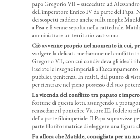
papa Gregorio VII – succeduto ad Alessandro I
dell'imperatore Enrico IV da parte del Papa. 
dei sospetti caddero anche sulla moglie Matild
a Pisa e lì venne sepolta nella cattedrale. Matil
amministrare un territorio vastissimo.
Ciò avvenne proprio nel momento in cui, pr
svolgere la delicata mediazione nel conflitto tra
Gregorio VII, con cui condivideva gli ideali ri
lasciate le insegne imperiali all’accampamento 
pubblica penitenza. In realtà, dal punto di vist
per rientrare nel pieno possesso del suo pote
La vicenda del conflitto tra papato e impero 
fortune di questa lotta assurgendo a protagonis
reinsediare il pontefice Vittore III, fedele ai r
della parte filoimperiale. Il Papa sopravvisse 
parte filoriformatrice di eleggere una figura c
Fu allora che Matilde, consigliata per un n