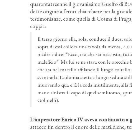
quarantatreenne il giovanissimo Guelfo di Ba
dette origine a feroci chiacchiere per la grande
testimonianze, come quella di Cosma di Praga,
coppia:
Il terzo giorno ella, sola, conduce il duca, so
sopra di essi colloca una tavola da mensa, e si
madre e dice: “Ecco, ciò che sta nascosto, tutt
maleficio”. Ma lui se ne stava con le orecchie
che sta nel macello affilando il lungo coltell
sventrarla. La donna stette a lungo seduta sul
muovendo qua e là la coda inutilmente; alla f
mano sinistra il capo di quel semiuomo, sputò
Golinelli).
L'imperatore Enrico IV aveva continuato a g
attacco fin dentro il cuore delle matildiche, t