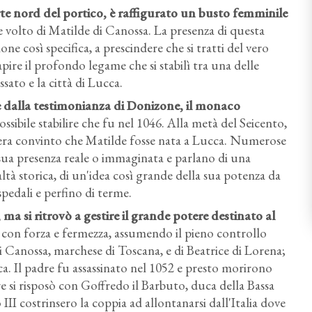
te nord del portico, è raffigurato un busto femminile
volto di Matilde di Canossa. La presenza di questa
ne così specifica, a prescindere che si tratti del vero
pire il profondo legame che si stabilì tra una delle
sato e la città di Lucca.
e dalla testimonianza di Donizone, il monaco
ossibile stabilire che fu nel 1046. Alla metà del Seicento,
 era convinto che Matilde fosse nata a Lucca. Numerose
 sua presenza reale o immaginata e parlano di una
altà storica, di un'idea così grande della sua potenza da
spedali e perfino di terme.
ma si ritrovò a gestire il grande potere destinato al
con forza e fermezza, assumendo il pieno controllo
di Canossa, marchese di Toscana, e di Beatrice di Lorena;
ica. Il padre fu assassinato nel 1052 e presto morirono
re si risposò con Goffredo il Barbuto, duca della Bassa
III costrinsero la coppia ad allontanarsi dall'Italia dove