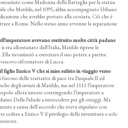
 conosciuto come Madonna della Battaglia per la statua
babile che Matilde, nel 1095, abbia accompagnato Urbano
redicazione che avrebbe portato alla crociata. Ciò che è
entrare a Roma. Nello stesso anno avvenne la separazione
dell'imperatore avevano restituito molte città padane
i era allontanato dall'Italia, Matilde riprese le
li. Ella ricominciò a esercitare il suo potere a partire
 vescovo riformatore di Lucca.
l figlio Enrico V che si mise subito in viaggio verso
i furono delle trattative di pace tra Pasquale II ed
che degli inviati di Matilde, ma nel 1111 l’imperatore
l popolo allora insorse costringendo l’imperatore a
 Arduino Della Palude a intercedere per gli ostaggi. Ma
lmente a causa dell'accordo che aveva stipulato con
te cedere a Enrico V il privilegio delle investiture e solo
peratore.