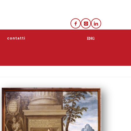
e
contatti