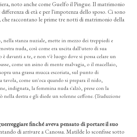
viera, noto anche come Guelfo il Pingue. Il matrimonio
 differenza di età e per l'impotenza dello sposo. Ci sono
 che raccontano le prime tre notti di matrimonio della
lo, nella stanza nuziale, mette in mezzo dei treppiedi e
 mostra nuda, così come era uscita dall'utero di sua
o è davanti a te, e non v'è luogo dove si possa celare un
 basse, come un asino di mente malvagia, o il macellaio,
o sopra una grassa mucca escoriata, sul punto di
la tavola, come un'oca quando si prepara il nido,
ine, indignata, la femmina nuda s'alzò, prese con la
 nella destra e gli diede un solenne ceffone. (Traduzione
uerreggiare finché aveva pensato di portare il suo
entando di arrivare a Canossa. Matilde lo sconfisse sotto