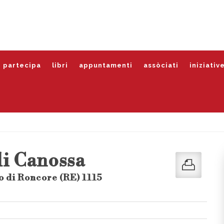
partecipa
libri
appuntamenti
assòciati
iniziativ
di Canossa
 di Roncore (RE) 1115