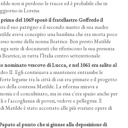
tilde non si perdono le tracce ed è probabile che in
oggiorno in Lorena.
rima del 1069 sposò il fratellastro Goffredo il
era il suo patrigno e il secondo marito di sua madre
Matilde aveva concepito una bambina che era morta poco
 stesso nome della nonna Beatrice. Ben presto Matilde
lunga serie di documenti che riferiscono la sua presenza
i Beatrice, in tutta l’Italia centro settentrionale.
 nominato vescovo di Lucca, e nel 1061 era salito al
ndro II. Egli continuava a mantenere entrambe le
orte legame tra la città di cui era primate e il progetto
nco della contessa Matilde. La riforma mirava a
simonia e il concubinato, ma in essa c'era spazio anche per
ali e l'accoglienza di poveri, vedove e pellegrini. È
 Matilde è stato accostato alle più svariate opere di
l Papato al punto che si giunse alla deposizione di