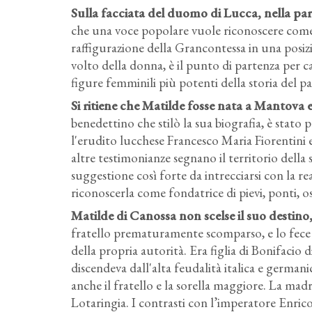
Sulla facciata del duomo di Lucca, nella par
che una voce popolare vuole riconoscere come 
raffigurazione della Grancontessa in una posizio
volto della donna, è il punto di partenza per ca
figure femminili più potenti della storia del pas
Si ritiene che Matilde fosse nata a Mantova 
benedettino che stilò la sua biografia, è stato p
l'erudito lucchese Francesco Maria Fiorentini
altre testimonianze segnano il territorio della
suggestione così forte da intrecciarsi con la re
riconoscerla come fondatrice di pievi, ponti, o
Matilde di Canossa non scelse il suo destino, 
fratello prematuramente scomparso, e lo fece 
della propria autorità. Era figlia di Bonifacio 
discendeva dall'alta feudalità italica e german
anche il fratello e la sorella maggiore. La mad
Lotaringia. I contrasti con l’imperatore Enrico 