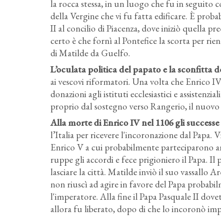
la rocca stessa, in un luogo che fu in seguito
della Vergine che vi fu fatta edificare. È pro
II al concilio di Piacenza, dove iniziò quella p
certo è che fornì al Pontefice la scorta per ri
di Matilde da Guelfo.
L’oculata politica del papato e la sconfitta 
ai vescovi riformatori. Una volta che Enrico IV s
donazioni agli istituti ecclesiastici e assistenzia
proprio dal sostegno verso Rangerio, il nuovo
Alla morte di Enrico IV nel 1106 gli successe i
l’Italia per ricevere l'incoronazione dal Papa. V
Enrico V a cui probabilmente parteciparono an
ruppe gli accordi e fece prigioniero il Papa. I
lasciare la città. Matilde inviò il suo vassallo
non riuscì ad agire in favore del Papa probabi
l'imperatore. Alla fine il Papa Pasquale II dovet
allora fu liberato, dopo di che lo incoronò im