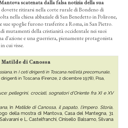
antova scatenata dalla falsa notizia della sua
ovette ritirarsi nella corte rurale di Bondeno di
lta nella chiesa abbaziale di San Benedetto in Polirone,
e sue spoglie furono trasferite a Roma, in San Pietro.
i mutamenti della cristianità occidentale nei suoi
onna d'azione e una guerriera, pienamente protagonista
n cui visse.
u Matilde di Canossa
ssiana
, in
I ceti dirigenti in Toscana nell'età precomunale
,
i dirigenti in Toscana (Firenze, 2 dicembre 1978), Pisa,
: pellegrini, crociati, sognatori d'Oriente fra XI e XV
cana
, in
Matilde di Canossa, il papato, l'impero. Storia,
logo della mostra di Mantova, Casa del Mantegna, 31
alvarani e L. Castelfranchi, Cinisello Balsamo, Silvana