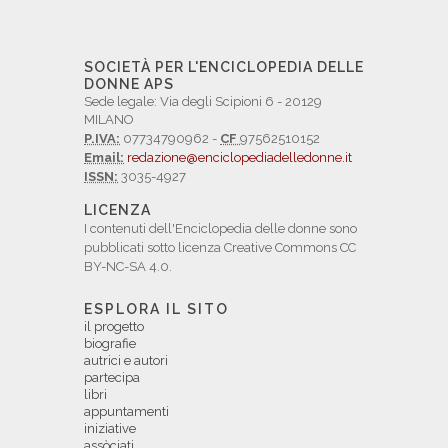
SOCIETÀ PER L'ENCICLOPEDIA DELLE
DONNE APS
Sede legale: Via degli Scipioni 6 - 20129
MILANO
P.IVA:
07734790962 -
CF
97562510152
Email:
redazione@enciclopediadelledonne.it
ISSN:
3035-4927
LICENZA
I contenuti dell'Enciclopedia delle donne sono
pubblicati sotto licenza Creative Commons CC
BY-NC-SA 4.0.
ESPLORA IL SITO
il progetto
biografie
autrici e autori
partecipa
libri
appuntamenti
iniziative
assòciati