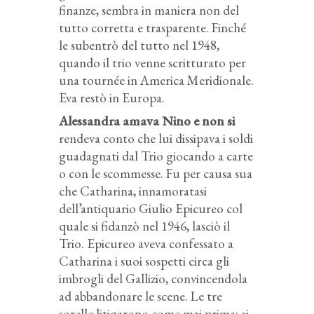
finanze, sembra in maniera non del
tutto corretta e trasparente. Finché
le subentrò del tutto nel 1948,
quando il trio venne scritturato per
una tournée in America Meridionale.
Eva restò in Europa.
Alessandra amava Nino e non si
rendeva conto che lui dissipava i soldi
guadagnati dal Trio giocando a carte
o con le scommesse. Fu per causa sua
che Catharina, innamoratasi
dell’antiquario Giulio Epicureo col
quale si fidanzò nel 1946, lasciò il
Trio. Epicureo aveva confessato a
Catharina i suoi sospetti circa gli
imbrogli del Gallizio, convincendola
ad abbandonare le scene. Le tre
sorelle litigarono come mai prima; si