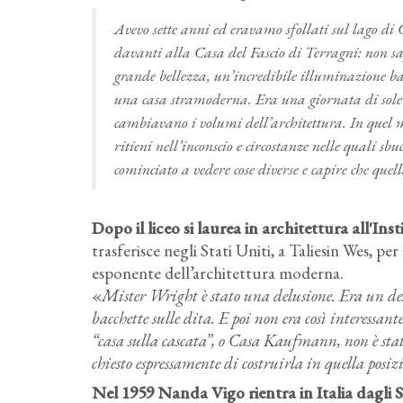
Avevo sette anni ed eravamo sfollati sul lago di
davanti alla Casa del Fascio di Terragni: non sape
grande bellezza, un’incredibile illuminazione ba
una casa stramoderna. Era una giornata di sole e
cambiavano i volumi dell’architettura. In quel mo
ritieni nell’inconscio e circostanze nelle quali sb
cominciato a vedere cose diverse e capire che que
Dopo il liceo si laurea in architettura all'In
trasferisce negli Stati Uniti, a Taliesin Wes, pe
esponente dell’architettura moderna.
«
Mister Wright è stato una delusione. Era un des
bacchette sulle dita. E poi non era così interessan
“casa sulla cascata”, o Casa Kaufmann, non è sta
chiesto espressamente di costruirla in quella posiz
Nel 1959 Nanda Vigo rientra in Italia dagli St