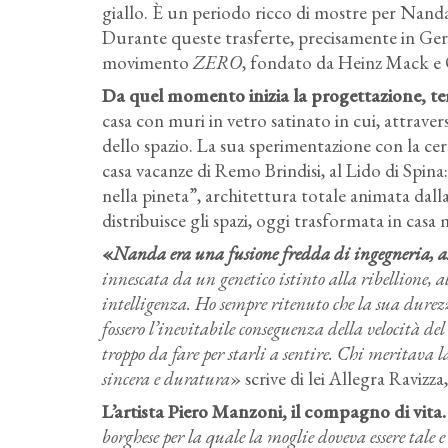
giallo. È un periodo ricco di mostre per Nanda
Durante queste trasferte, precisamente in Germa
movimento
ZERO
, fondato da Heinz Mack e 
Da quel momento inizia la progettazione, te
casa con muri in vetro satinato in cui, attraver
dello spazio. La sua sperimentazione con la ce
casa vacanze di Remo Brindisi, al Lido di Spina
nella pineta”, architettura totale animata dall
distribuisce gli spazi, oggi trasformata in cas
«
Nanda era una fusione fredda di ingegneria, as
innescata da un genetico istinto alla ribellione, a
intelligenza. Ho sempre ritenuto che la sua durezz
fossero l’inevitabile conseguenza della velocità del
troppo da fare per starli a sentire. Chi meritava 
sincera e duratura
» scrive di lei Allegra Ravizz
L’artista Piero Manzoni, il compagno di vita.
borghese per la quale la moglie doveva essere tale e