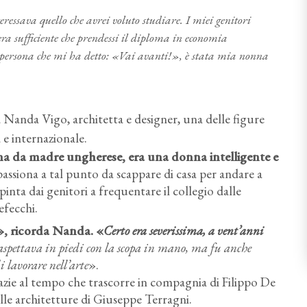
ssava quello che avrei voluto studiare. I miei genitori
era sufficiente che prendessi il diploma in economia
 persona che mi ha detto:
«Vai avanti!»
, è stata mia nonna
 Nanda Vigo, architetta e designer, una delle figure
a e internazionale.
a da madre ungherese, era una donna intelligente e
ppassiona a tal punto da scappare di casa per andare a
pinta dai genitori a frequentare il collegio dalle
efecchi.
», ricorda Nanda. «
Certo era severissima, a vent’anni
aspettava in piedi con la scopa in mano, ma fu anche
i lavorare nell’arte
».
razie al tempo che trascorre in compagnia di Filippo De
delle architetture di Giuseppe Terragni.