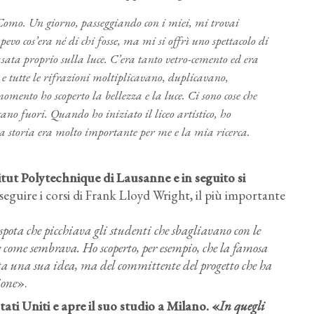
 Como. Un giorno, passeggiando con i miei, mi trovai
vo cos’era né di chi fosse, ma mi si offrì uno spettacolo di
sata proprio sulla luce. C’era tanto vetro-cemento ed era
 tutte le rifrazioni moltiplicavano, duplicavano,
mento ho scoperto la bellezza e la luce. Ci sono cose che
ucano fuori. Quando ho iniziato il liceo artistico, ho
lla storia era molto importante per me e la mia ricerca
.
stitut Polytechnique di Lausanne e in seguito si
r seguire i corsi di Frank Lloyd Wright, il più importante
pota che picchiava gli studenti che sbagliavano con le
te come sembrava. Ho scoperto, per esempio, che la famosa
ta una sua idea, ma del committente del progetto che ha
ione
».
ati Uniti e apre il suo studio a Milano. «
In quegli