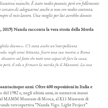
iscuteva neanche. È stato molto pesante, però ero follemente
 cercavo di adeguarmi anche se non ero molto contenta.
sempre il mio lavoro. Una moglie per lui avrebbe dovuto
, 2019) Nanda racconta la vera storia della Merda
gliela diamo». C’è stata anche un’interpellanza
do, negli anni Settanta, fecero una sua mostra a Roma
scutere sul fatto che tutti sono capaci di fare la cacca,
aso però, il solo a firmare la merda fu il Manzoni. La cosa
santacinque anni. Oltre 400 esposizioni in Italia e
ale del 1982 e, negli ultimi anni, in numerosi musei
k, al MAMM Museum di Mosca, al K11 Museum di
grande retrospettiva “Nanda Vigo. Light Project”