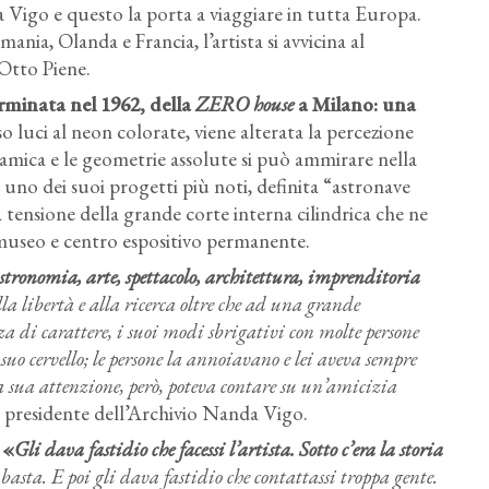
 Vigo e questo la porta a viaggiare in tutta Europa.
nia, Olanda e Francia, l’artista si avvicina al
Otto Piene.
rminata nel 1962, della
ZERO house
a Milano: una
so luci al neon colorate, viene alterata la percezione
ramica e le geometrie assolute si può ammirare nella
: uno dei suoi progetti più noti, definita “astronave
a tensione della grande corte interna cilindrica che ne
a museo e centro espositivo permanente.
tronomia, arte, spettacolo, architettura, imprenditoria
lla libertà e alla ricerca oltre che ad una grande
a di carattere, i suoi modi sbrigativi con molte persone
 suo cervello; le persone la annoiavano e lei aveva sempre
la sua attenzione, però, poteva contare su un’amicizia
a, presidente dell’Archivio Nanda Vigo.
 «
Gli dava fastidio che facessi l’artista. Sotto c’era la storia
 basta. E poi gli dava fastidio che contattassi troppa gente.