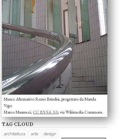
Museo Alternativo Remo Brindisi, progettato da Nanda
Vigo.
Marco Musmeci,
CC BY-SA 3.0
, via Wikimedia Commons.
TAG CLOUD
architettura
arte
design