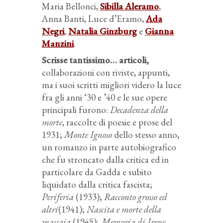
Maria Bellonci,
Sibilla Aleramo
,
Anna Banti, Luce d’Eramo,
Ada
Negri
,
Natalia Ginzburg
e
Gianna
Manzini
.
Scrisse tantissimo… articoli,
collaborazioni con riviste, appunti,
ma i suoi scritti migliori videro la luce
fra gli anni ‘30 e ’40 e le sue opere
principali furono:
Decadenza della
morte
, raccolte di poesie e prose del
1931;
Monte Ignoso
dello stesso anno,
un romanzo in parte autobiografico
che fu stroncato dalla critica ed in
particolare da Gadda e subito
liquidato dalla critica fascista;
Periferia
(1933);
Racconto grosso ed
altri
(1941);
Nascita e morte della
massaia
(1945);
Memoria di Irene