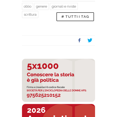
oblio
genere
giornali e riviste
scrittura
# TUTTI I TAG