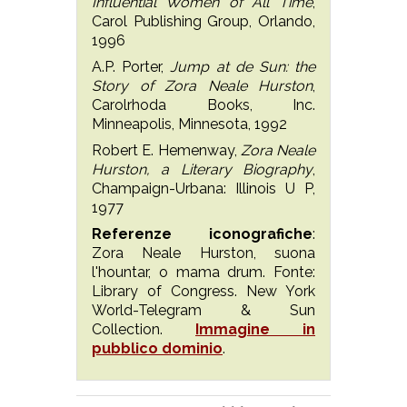
Influential Women of All Time
,
Carol Publishing Group, Orlando,
1996
A.P. Porter,
Jump at de Sun: the
Story of Zora Neale Hurston
,
Carolrhoda Books, Inc.
Minneapolis, Minnesota, 1992
Robert E. Hemenway,
Zora Neale
Hurston, a Literary Biography
,
Champaign-Urbana: Illinois U P,
1977
Referenze iconografiche
:
Zora Neale Hurston, suona
l'hountar, o mama drum. Fonte:
Library of Congress. New York
World-Telegram & Sun
Collection.
Immagine in
pubblico dominio
.