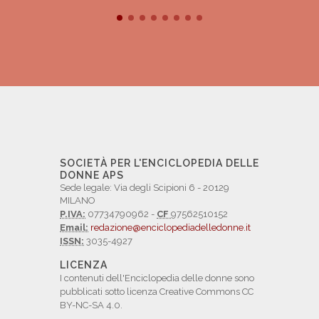
SOCIETÀ PER L'ENCICLOPEDIA DELLE
DONNE APS
Sede legale: Via degli Scipioni 6 - 20129
MILANO
P.IVA:
07734790962 -
CF
97562510152
Email:
redazione@enciclopediadelledonne.it
ISSN:
3035-4927
LICENZA
I contenuti dell'Enciclopedia delle donne sono
pubblicati sotto licenza Creative Commons CC
BY-NC-SA 4.0.