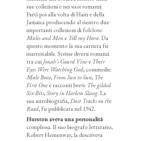
sue collezioni e nei suoi romanzi.
Partì poi alla volta di Haiti e della
Jamaica producendo al rientro due
importanti collezioni di folclore:
Mules and Men
e
Tell my Horse
. Da
questo momento la sua carriera fu
inarrestabile. Scrisse diversi romanzi
tra cui
Jonah’s Gourd Vine
e
Their
Eyes Were Watching God
; commedie:
Mule Bone
,
From Sun to Sun
,
The
First One
e racconti brevi:
The gilded
Six-Bits
,
Story in Harlem Slang
. La
sua autobiografia,
Dust Tracks on the
Road
, fu pubblicata nel 1942.
Hurston aveva una personalità
complessa. Il suo biografo letterario,
Robert Hemenway, la descriveva