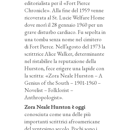
editorialista per il «Fort Pierce
Chronicle». Alla fine del 1959 venne
ricoverata al St. Lucie Welfare Home
dove morì il 28 gennaio 1960 per un
grave disturbo cardiaco. Fu sepolta in
una tomba senza nome nel cimitero
di Fort Pierce. Nell’agosto del 1973 la
scrittrice Alice Walker, determinante
nel ristabilire la reputazione della
Hurston, fece erigere una lapide con
la scritta: «Zora Neale Hurston – A
Genius of the South – 1901-1960 –
Novelist – Folklorist –
Anthropologist».
Zora Neale Hurston è oggi
conosciuta come una delle più
importanti scrittrici afroamericane
del ventesimo secolo. Pochi sono i