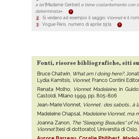
a lei
[Madame Gerber]
e tiene costantemente con sé
determinata
».
2
Si vedano ad esempio il saggio
Vionnet
e il ro
3
Vogue Paris, numero di aprile 1974.
Fonti, risorse bibliografiche, siti 
Bruce Chatwin,
What am I doing here?
, Jona
Lydia Kamitsis,
Vionnet
, Franco Contini Edito
Renata Molho,
Vionnet Madeleine
, in Guid
Castoldi, Milano 1999, pp. 805-806
Jean-Marie Vionnet,
Vionnet : des sabots… à 
Madeleine Chapsal,
Madeleine Vionnet, ma m
Joanna Zanon,
The "Sleeping Beauties" of H
Vionnet
[tesi di dottorato], Università di Oslo
Aurore Barreau, Coralie Philibert,
Madele