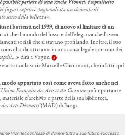
è possibile parlare di una scuola Vionnet, è soprattutto
 fugaci capricci stagionali sta un elemento di
mio senso della bellezza
».
use i battenti nel 1939, di nuovo al limitare di un
ntuì che il mondo del lusso e dell'eleganza che l'aveva
menti sociali che si stavano profilando. Inoltre, il suo
a coinvolta da otto anni in una causa legale con uno dei
capelli…
» dirà a Vogue.
3
e artistica la socia Marcelle Chaumont, che infatti aprì
 in modo appartato così come aveva fatto anche nei
'
Union Française des Arts et du Costume
un’importante
 materiale d’archivio e parte della sua biblioteca.
des Arts Décoratif
(MAD) di Parigi.
ame Vionnet confessa di dovere tutto il suo futuro successo