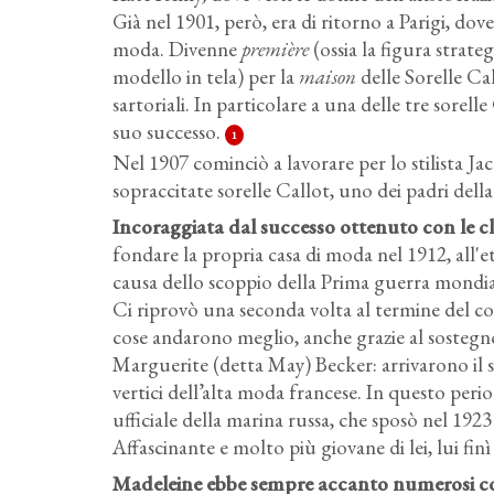
Già nel 1901, però, era di ritorno a Parigi, do
moda. Divenne
première
(ossia la figura strate
modello in tela) per la
maison
delle Sorelle Ca
sartoriali. In particolare a una delle tre sore
suo successo.
1
Nel 1907 cominciò a lavorare per lo stilista J
sopraccitate sorelle Callot, uno dei padri dell
Incoraggiata dal successo ottenuto con le cli
fondare la propria casa di moda nel 1912, all'età
causa dello scoppio della Prima guerra mondial
Ci riprovò una seconda volta al termine del co
cose andarono meglio, anche grazie al sostegno
Marguerite (detta May) Becker: arrivarono il s
vertici dell’alta moda francese. In questo pe
ufficiale della marina russa, che sposò nel 1923 
Affascinante e molto più giovane di lei, lui finì 
Madeleine ebbe sempre accanto numerosi coll