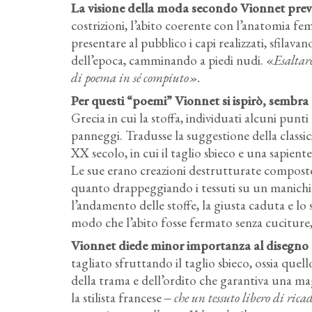
La visione della moda secondo Vionnet prevede
costrizioni, l’abito coerente con l’anatomia fe
presentare al pubblico i capi realizzati, sfilav
dell’epoca, camminando a piedi nudi. «
Esaltar
di poema in sé compiuto».
Per questi “poemi” Vionnet si ispirò, sembr
Grecia in cui la stoffa, individuati alcuni punt
panneggi. Tradusse la suggestione della classi
XX secolo, in cui il taglio sbieco e una sapient
Le sue erano creazioni destrutturate composte 
quanto drappeggiando i tessuti su un manich
l’andamento delle stoffe, la giusta caduta e lo
modo che l’abito fosse fermato senza cuciture,
Vionnet diede minor importanza al disegno e 
tagliato sfruttando il taglio sbieco, ossia quel
della trama e dell’ordito che garantiva una mag
la stilista francese ‒
che un tessuto libero di rica