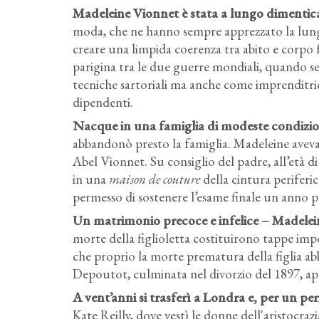
Madeleine Vionnet è stata a lungo dimenticata
moda, che ne hanno sempre apprezzato la lungi
creare una limpida coerenza tra abito e corpo 
parigina tra le due guerre mondiali, quando s
tecniche sartoriali ma anche come imprenditrice 
dipendenti.
Nacque in una famiglia di modeste condizio
abbandonò presto la famiglia. Madeleine aveva 
Abel Vionnet. Su consiglio del padre, all’età di 
in una
maison de couture
della cintura periferic
permesso di sostenere l’esame finale un anno p
Un matrimonio precoce e infelice – Madelein
morte della figlioletta costituirono tappe imp
che proprio la morte prematura della figlia ab
Depoutot, culminata nel divorzio del 1897, ap
A vent’anni si trasferì a Londra e, per un peri
Kate Reilly, dove vestì le donne dell'aristocrazia