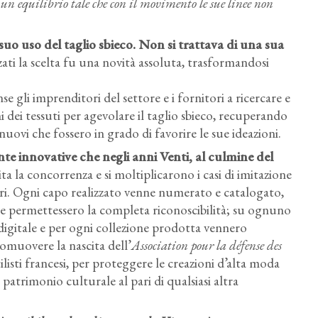
e un equilibrio tale che con il movimento le sue linee non
suo uso del taglio sbieco. Non si trattava di una sua
zzati la scelta fu una novità assoluta, trasformandosi
inse gli imprenditori del settore e i fornitori a ricercare e
 dei tessuti per agevolare il taglio sbieco, recuperando
ovi che fossero in grado di favorire le sue ideazioni.
nte innovative che negli anni Venti, al culmine del
 la concorrenza e si moltiplicarono i casi di imitazione
ripari. Ogni capo realizzato venne numerato e catalogato,
e permettessero la completa riconoscibilità; su ognuno
digitale e per ogni collezione prodotta vennero
romuovere la nascita dell’
Association pour la défense des
tilisti francesi, per proteggere le creazioni d’alta moda
patrimonio culturale al pari di qualsiasi altra