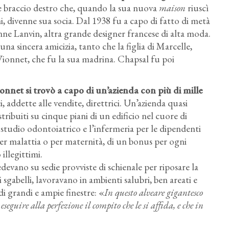
 braccio destro che, quando la sua nuova
maison
riuscì
ni, divenne sua socia. Dal 1938 fu a capo di fatto di metà
nne Lanvin, altra grande designer francese di alta moda.
sincera amicizia, tanto che la figlia di Marcelle,
ionnet, che fu la sua madrina. Chapsal fu poi
onnet si trovò a capo di un’azienda con più di mille
ici, addette alle vendite, direttrici. Un’azienda quasi
ribuiti su cinque piani di un edificio nel cuore di
o studio odontoiatrico e l’infermeria per le dipendenti
er malattia o per maternità, di un bonus per ogni
illegittimi.
edevano su sedie provviste di schienale per riposare la
sgabelli, lavoravano in ambienti salubri, ben areati e
di grandi e ampie finestre: «
In questo alveare gigantesco
 eseguire alla perfezione il compito che le si affida, e che in