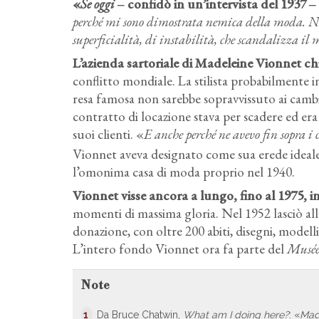
«
Se oggi
‒ confidò in un’intervista del 1937 ‒
perché mi sono dimostrata nemica della moda. Nei
superficialità, di instabilità, che scandalizza il 
L’azienda sartoriale di Madeleine Vionnet chi
conflitto mondiale. La stilista probabilmente i
resa famosa non sarebbe sopravvissuto ai cambia
contratto di locazione stava per scadere ed er
suoi clienti. «
E anche perché ne avevo fin sopra i 
Vionnet aveva designato come sua erede ideale 
l’omonima casa di moda proprio nel 1940.
Vionnet visse ancora a lungo, fino al 1975,
momenti di massima gloria. Nel 1952 lasciò all
donazione, con oltre 200 abiti, disegni, modelli,
L’intero fondo Vionnet ora fa parte del
Musée 
Note
1
Da Bruce Chatwin,
What am I doing here?
: «
Mad