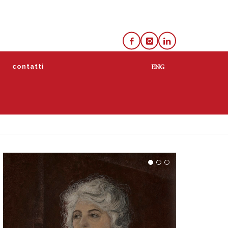
e
contatti