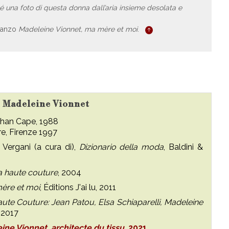
 una foto di questa donna dall’aria insieme desolata e
manzo
Madeleine Vionnet, ma mère et moi
.
su Madeleine Vionnet
than Cape, 1988
re, Firenze 1997
o Vergani (a cura di),
Dizionario della moda
, Baldini &
la haute couture
, 2004
ère et moi
, Éditions J'ai lu, 2011
aute Couture: Jean Patou, Elsa Schiaparelli, Madeleine
, 2017
ine Vionnet, architecte du tissu
, 2021