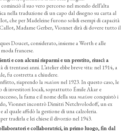
ve cominciò il suo vero percorso nel mondo dell’alta
gica nella traduzione di un capo dal disegno su carta al
llot, che per Madeleine furono solidi esempi di capacità
lle Callot, Madame Gerber, Vionnet dirà di dovere tutto il
acques Doucet, considerato, insieme a Worth e alle
a moda francese.
enti e con alcuni risparmi e un prestito, riuscì a
 di trentasei anni. L’atelier ebbe breve vita: nel 1914, a
e, fu costretta a chiudere.
nflitto, riaprendo la
maison
nel 1923. In questo caso, le
 di investitori locali, soprattutto Émile Akar e
uccesso, la fama e il nome della sua
maison
conquistò i
riodo, Vionnet incontrò Dimitri Netchvolodoff, un ex
e al quale affidò la gestione di una calzoleria.
per tradirla e lei chiese il divorzio nel 1943.
aboratori e collaboratrici, in primo luogo, fin dal