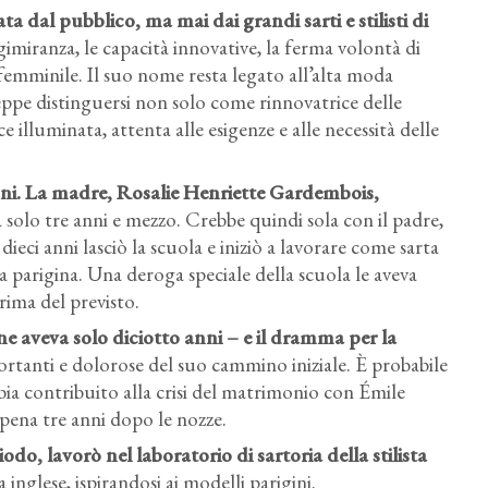
 dal pubblico, ma mai dai grandi sarti e stilisti di
miranza, le capacità innovative, la ferma volontà di
femminile. Il suo nome resta legato all’alta moda
eppe distinguersi non solo come rinnovatrice delle
illuminata, attenta alle esigenze e alle necessità delle
ni. La madre, Rosalie Henriette Gardembois,
solo tre anni e mezzo. Crebbe quindi sola con il padre,
dieci anni lasciò la scuola e iniziò a lavorare come sarta
a parigina. Una deroga speciale della scuola le aveva
rima del previsto.
e aveva solo diciotto anni – e il dramma per la
ortanti e dolorose del suo cammino iniziale. È probabile
bia contribuito alla crisi del matrimonio con Émile
Madeleine Vionnet, abito da sera, 1932.
pena tre anni dopo le nozze.
Immagine di pubblico dominio.
odo, lavorò nel laboratorio di sartoria della stilista
 inglese, ispirandosi ai modelli parigini.