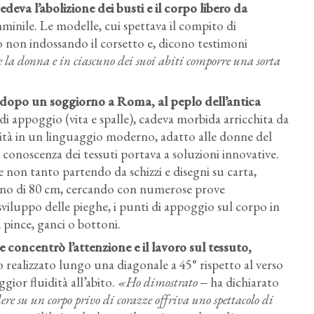
va l’abolizione dei busti e il corpo libero da
mminile. Le modelle, cui spettava il compito di
ano non indossando il corsetto e, dicono testimoni
e la donna e in ciascuno dei suoi abiti comporre una sorta
a dopo un soggiorno a Roma, al peplo dell’antica
i di appoggio (vita e spalle), cadeva morbida arricchita da
cità in un linguaggio moderno, adatto alle donne del
e conoscenza dei tessuti portava a soluzioni innovative.
non tanto partendo da schizzi e disegni su carta,
ino di 80 cm, cercando con numerose prove
 sviluppo delle pieghe, i punti di appoggio sul corpo in
 pince, ganci o bottoni.
concentrò l’attenzione e il lavoro sul tessuto,
lo realizzato lungo una diagonale a 45° rispetto al verso
gior fluidità all’abito.
«Ho dimostrato
‒ ha dichiarato
dere su un corpo privo di corazze offriva uno spettacolo di