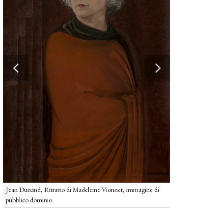
Madeleine Vionnet
prima metà del XX
Immagine di pubb
Jean Dunand, Ritratto di Madeleine Vionnet, immagine di
pubblico dominio.