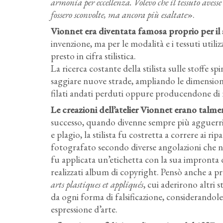
armonia per eccellenza. Volevo che il tessuto avess
fossero sconvolte, ma ancora più esaltate
».
Vionnet era diventata famosa proprio per il 
invenzione, ma per le modalità e i tessuti utili
presto in cifra stilistica.
La ricerca costante della stilista sulle stoffe sp
saggiare nuove strade, ampliando le dimensioni
filati andati perduti oppure producendone di nu
Le creazioni dell’atelier Vionnet erano talme
successo, quando divenne sempre più agguerrita
e plagio, la stilista fu costretta a correre ai 
fotografato secondo diverse angolazioni che n
fu applicata un’etichetta con la sua impronta 
realizzati album di copyright. Pensò anche a p
arts plastiques et appliqués
, cui aderirono altri s
da ogni forma di falsificazione, considerandole 
espressione d’arte.