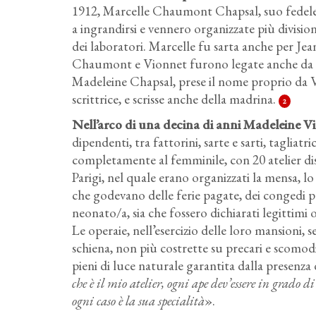
1912, Marcelle Chaumont Chapsal, suo fedele
a ingrandirsi e vennero organizzate più divisio
dei laboratori. Marcelle fu sarta anche per Jea
Chaumont e Vionnet furono legate anche da una 
Madeleine Chapsal, prese il nome proprio da V
scrittrice, e scrisse anche della madrina.
2
Nell’arco di una decina di anni Madeleine Vi
dipendenti, tra fattorini, sarte e sarti, tagliatr
completamente al femminile, con 20 atelier dist
Parigi, nel quale erano organizzati la mensa, l
che godevano delle ferie pagate, dei congedi p
neonato/a, sia che fossero dichiarati legittimi o 
Le operaie, nell’esercizio delle loro mansioni, s
schiena, non più costrette su precari e scomodi 
pieni di luce naturale garantita dalla presenza 
che è il mio atelier, ogni ape dev’essere in grado di
ogni caso è la sua specialità
».