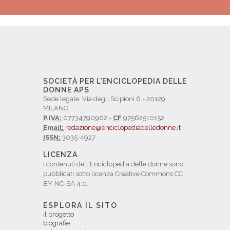
SOCIETÀ PER L'ENCICLOPEDIA DELLE
DONNE APS
Sede legale: Via degli Scipioni 6 - 20129
MILANO
P.IVA:
07734790962 -
CF
97562510152
Email:
redazione@enciclopediadelledonne.it
ISSN:
3035-4927
LICENZA
I contenuti dell'Enciclopedia delle donne sono
pubblicati sotto licenza Creative Commons CC
BY-NC-SA 4.0.
ESPLORA IL SITO
il progetto
biografie