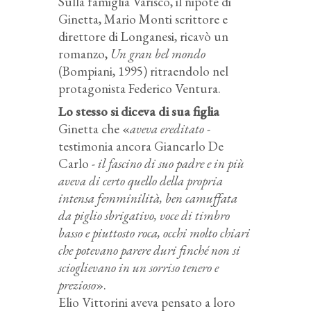
Sulla famiglia Varisco, il nipote di
Ginetta, Mario Monti scrittore e
direttore di Longanesi, ricavò un
romanzo,
Un gran bel mondo
(Bompiani, 1995) ritraendolo nel
protagonista Federico Ventura.
Lo stesso si diceva di sua figlia
Ginetta che «
aveva ereditato
-
testimonia ancora Giancarlo De
Carlo -
il fascino di suo padre e in più
aveva di certo quello della propria
intensa femminilità, ben camuffata
da piglio sbrigativo, voce di timbro
basso e piuttosto roca, occhi molto chiari
che potevano parere duri finché non si
scioglievano in un sorriso tenero e
prezioso
».
Elio Vittorini aveva pensato a loro