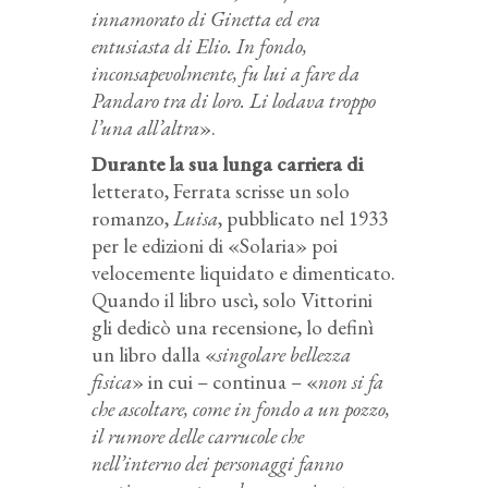
innamorato di Ginetta ed era
entusiasta di Elio. In fondo,
inconsapevolmente, fu lui a fare da
Pandaro tra di loro. Li lodava troppo
l’una all’altra
».
Durante la sua lunga carriera di
letterato, Ferrata scrisse un solo
romanzo,
Luisa
, pubblicato nel 1933
per le edizioni di «Solaria» poi
velocemente liquidato e dimenticato.
Quando il libro uscì, solo Vittorini
gli dedicò una recensione, lo definì
un libro dalla «
singolare bellezza
fisica
» in cui – continua – «
non si fa
che ascoltare, come in fondo a un pozzo,
il rumore delle carrucole che
nell’interno dei personaggi fanno