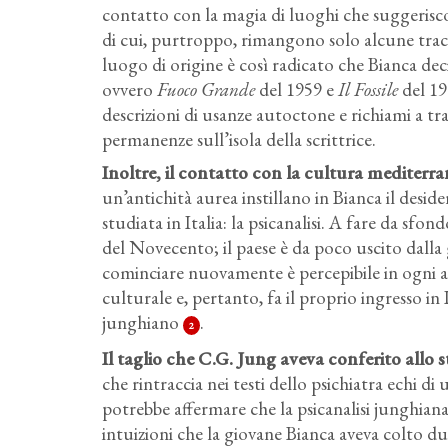
contatto con la magia di luoghi che suggerisc
di cui, purtroppo, rimangono solo alcune tracce
luogo di origine è così radicato che Bianca deci
ovvero
Fuoco Grande
del 1959 e
Il Fossile
del 196
descrizioni di usanze autoctone e richiami a trad
permanenze sull’isola della scrittrice.
Inoltre, il contatto con la cultura mediterra
un’antichità aurea instillano in Bianca il desi
studiata in Italia: la psicanalisi. A fare da sf
del Novecento; il paese è da poco uscito dalla g
cominciare nuovamente è percepibile in ogni as
culturale e, pertanto, fa il proprio ingresso in
junghiano
.
2
Il taglio che C.G. Jung aveva conferito allo
che rintraccia nei testi dello psichiatra echi di un
potrebbe affermare che la psicanalisi junghiana
intuizioni che la giovane Bianca aveva colto dura