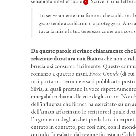
sensibilità intellettuale
. Scrive in una letter
3
Tu sei veramente una fiamma che scalda ma bi
gesto tende a scaldarmi o a proteggerti. Anzi 
tutta la mia e la tua tenerezza come una cosa s
Da queste parole si evince chiaramente che P
relazione duratura con Bianca
che non si rid
brucia e si consuma facilmente. Questo connubi
romanzo a quattro mani,
Fuoco Grande
(di cui
mai portato a termine e sarà pubblicato postum
Silvia, ai quali prestano la voce rispettivament
innegabili richiami alle vite degli autori. Non
dell’influenza che Bianca ha esercitato su un au
dell’amata affascinano lo scrittore il quale dec
l’argomento degli archetipi e la loro interpreta
entrato in contatto, per così dire, con il mon
quando fu esiliato dal regime fascista in Calabr