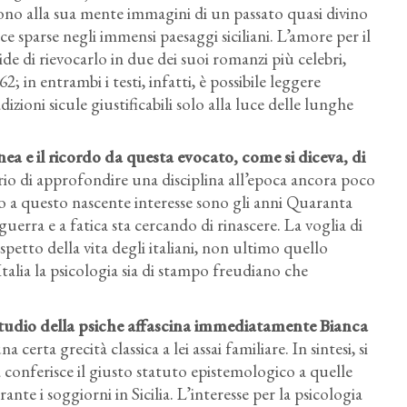
ono alla sua mente immagini di un passato quasi divino
 sparse negli immensi paesaggi siciliani. L’amore per il
de di rievocarlo in due dei suoi romanzi più celebri,
2; in entrambi i testi, infatti, è possibile leggere
izioni sicule giustificabili solo alla luce delle lunghe
nea e il ricordo da questa evocato
, come si diceva, di
derio di approfondire una disciplina all’epoca ancora poco
ondo a questo nascente interesse sono gli anni Quaranta
uerra e a fatica sta cercando di rinascere. La voglia di
petto della vita degli italiani, non ultimo quello
 Italia la psicologia sia di stampo freudiano che
 studio della psiche affascina immediatamente Bianca
a certa grecità classica a lei assai familiare. In sintesi, si
 conferisce il giusto statuto epistemologico a quelle
nte i soggiorni in Sicilia. L’interesse per la psicologia