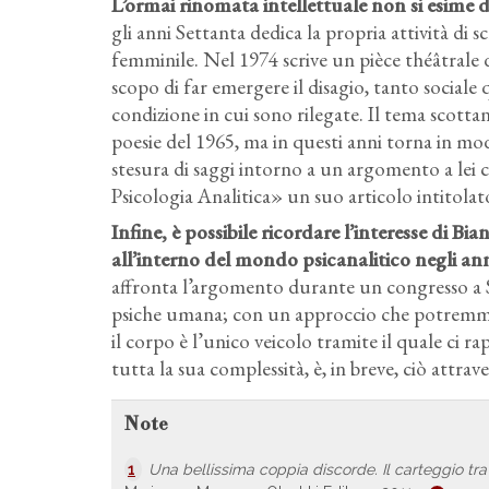
L’ormai rinomata intellettuale non si esime d
gli anni Settanta dedica la propria attività di 
femminile. Nel 1974 scrive un pièce théâtrale 
scopo di far emergere il disagio, tanto sociale
condizione in cui sono rilegate. Il tema scotta
poesie del 1965, ma in questi anni torna in mo
stesura di saggi intorno a un argomento a lei c
Psicologia Analitica» un suo articolo intitola
Infine, è possibile ricordare l’interesse di B
all’interno del mondo psicanalitico negli an
affronta l’argomento durante un congresso a 
psiche umana; con un approccio che potremmo 
il corpo è l’unico veicolo tramite il quale ci r
tutta la sua complessità, è, in breve, ciò attr
Note
1
Una bellissima coppia discorde. Il carteggio tr