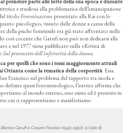
al prendere parte alle lotte della sua epoca
e durante
scrittrice e studiosa alla problematica dell’emancipazione
dal titolo
Femminazione
presentato alla Rai con lo
 quanto psicologico, vissuto dalle donne a causa della
nte della psiche femminile era già stato affrontato nelle
do così cocente che Garufi non può non dedicarsi alla
aro e nel 1977 viene pubblicato sulla «Rivista di
to
Sul preconcetto dell'inferiorità della donna
.
ianca per quelli che sono i temi maggiormente attuali
ni Ottanta come la tematica della corporeità
. Essa
San Francisco sul problema del rapporto tra moda e
definire quasi fenomenologico, l’autrice afferma che
apportiamo al mondo esterno, esso esiste ed è presente in
averso cui ci rappresentiamo e manifestiamo.
a Bianca Garufi e Cesare Pavese (1945-1950)
, a cura di