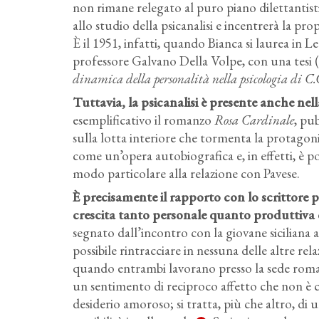
non rimane relegato al puro piano dilettantist
allo studio della psicanalisi e incentrerà la pr
È il 1951, infatti, quando Bianca si laurea in Le
professore Galvano Della Volpe, con una tesi (l
dinamica della personalità nella psicologia di C
Tuttavia, la psicanalisi è presente anche nel
esemplificativo il romanzo
Rosa Cardinale
, pu
sulla lotta interiore che tormenta la protago
come un’opera autobiografica e, in effetti, è pos
modo particolare alla relazione con Pavese.
È precisamente il rapporto con lo scrittore 
crescita tanto personale quanto produttiva 
segnato dall’incontro con la giovane siciliana
possibile rintracciare in nessuna delle altre re
quando entrambi lavorano presso la sede roma
un sentimento di reciproco affetto che non è c
desiderio amoroso; si tratta, più che altro, d