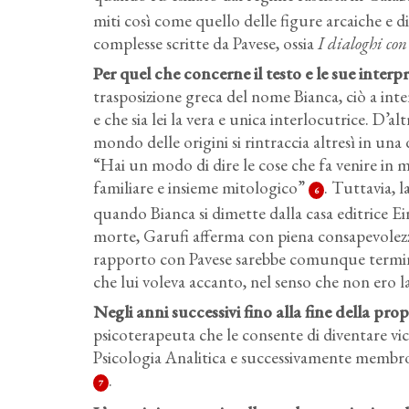
miti così come quello delle figure arcaiche e d
complesse scritte da Pavese, ossia
I dialoghi con
Per quel che concerne il testo e le sue interp
trasposizione greca del nome Bianca, ciò a inte
e che sia lei la vera e unica interlocutrice. D’a
mondo delle origini si rintraccia altresì in una 
“Hai un modo di dire le cose che fa venire in me
familiare e insieme mitologico”
. Tuttavia, 
6
quando Bianca si dimette dalla casa editrice Ei
morte, Garufi afferma con piena consapevolezz
rapporto con Pavese sarebbe comunque terminat
che lui voleva accanto, nel senso che non ero l
Negli anni successivi fino alla fine della prop
psicoterapeuta che le consente di diventare vic
Psicologia Analitica e successivamente membro a
.
7