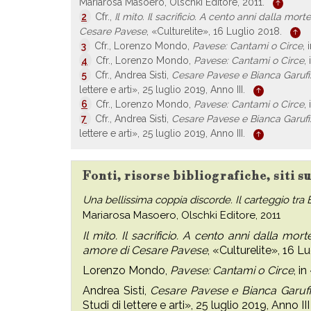
Mariarosa Masoero, Olschki Editore, 2011.
2
Cfr.,
Il mito. Il sacrificio. A cento anni dalla mor
Cesare Pavese
, «Culturelite», 16 Luglio 2018.
3
Cfr., Lorenzo Mondo,
Pavese: Cantami o Circe
,
4
Cfr., Lorenzo Mondo,
Pavese: Cantami o Circe
,
5
Cfr., Andrea Sisti,
Cesare Pavese e Bianca Garufi
lettere e arti», 25 luglio 2019, Anno III.
6
Cfr., Lorenzo Mondo,
Pavese: Cantami o Circe
,
7
Cfr., Andrea Sisti,
Cesare Pavese e Bianca Garufi
lettere e arti», 25 luglio 2019, Anno III.
Fonti, risorse bibliografiche, siti s
Una bellissima coppia discorde. Il carteggio tra
Mariarosa Masoero, Olschki Editore, 2011
Il mito. Il sacrificio. A cento anni dalla mort
amore di Cesare Pavese
, «Culturelite», 16 L
Lorenzo Mondo,
Pavese: Cantami o Circe
, i
Andrea Sisti,
Cesare Pavese e Bianca Garufi
Studi di lettere e arti», 25 luglio 2019, Anno III