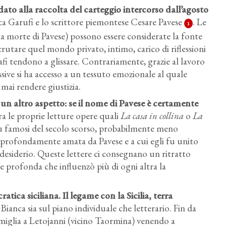
o dato alla raccolta del carteggio
intercorso dall’agosto
ca Garufi e lo scrittore piemontese Cesare Pavese
. Le
1
la morte di Pavese) possono essere considerate la fonte
crutare quel mondo privato, intimo, carico di riflessioni
rafi tendono a glissare. Contrariamente, grazie al lavoro
sive si ha accesso a un tessuto emozionale al quale
mai rendere giustizia.
o un altro aspetto
: se il nome di Pavese è certamente
ra le proprie letture opere quali
La casa in collina
o
La
più famosi del secolo scorso, probabilmente meno
a profondamente amata da Pavese e a cui egli fu unito
 desiderio. Queste lettere ci consegnano un ritratto
e profonda che influenzò più di ogni altra la
atica siciliana
. Il legame con la Sicilia, terra
anca sia sul piano individuale che letterario. Fin da
 famiglia a Letojanni (vicino Taormina) venendo a