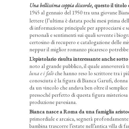
Una bellissima coppia discorde
, questo il titol
1945 al gennaio del 1950 tra una giovane Bian
lettere (l’ultima è datata pochi mesi prima del
di informazione principale per approcciarsi e s
personali e sentimenti sui quali sovente i biog
certosino di recupero e catalogazione delle mis
neppur il miglior romanzo picaresco potrebbe 
L’epistolario risulta interessante anche sott
noto al grande pubblico, il quale annovererà t
luna e i falò
che hanno reso lo scrittore tra i 
conosciuta è la figura di Bianca Garufi, donn
da un vincolo che andava ben oltre il semplice
pressoché perfetto di questa figura misteriosa 
produzione pavesiana.
Bianca nasce a Roma da una famiglia aristocr
primordiale e arcaica, segnerà profondamente Bi
bambina trascorre l’estate nell’antica villa di