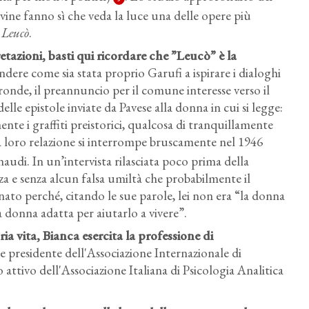
ivine fanno sì che veda la luce una delle opere più
 Leucò
.
retazioni
, basti qui ricordare che ”Leucò” è la
ndere come sia stata proprio Garufi a ispirare i dialoghi
ltronde, il preannuncio per il comune interesse verso il
delle epistole inviate da Pavese alla donna in cui si legge:
nte i graffiti preistorici, qualcosa di tranquillamente
la loro relazione si interrompe bruscamente nel 1946
naudi. In un’intervista rilasciata poco prima della
a e senza alcun falsa umiltà che probabilmente il
o perché, citando le sue parole, lei non era “la donna
a donna adatta per aiutarlo a vivere”.
ria vita
, Bianca esercita la professione di
e presidente dell'Associazione Internazionale di
ttivo dell'Associazione Italiana di Psicologia Analitica