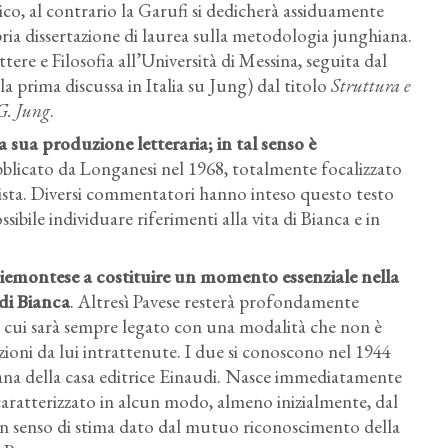
ico, al contrario la Garufi si dedicherà assiduamente
opria dissertazione di laurea sulla metodologia junghiana.
ttere e Filosofia all’Università di Messina, seguita dal
a prima discussa in Italia su Jung) dal titolo
Struttura e
.G. Jung
.
la sua produzione letteraria
; in tal senso è
bblicato da Longanesi nel 1968, totalmente focalizzato
nista. Diversi commentatori hanno inteso questo testo
sibile individuare riferimenti alla vita di Bianca e in
piemontese a costituire un momento essenziale nella
di Bianca
. Altresì Pavese resterà profondamente
 a cui sarà sempre legato con una modalità che non è
lazioni da lui intrattenute. I due si conoscono nel 1944
na della casa editrice Einaudi. Nasce immediatamente
aratterizzato in alcun modo, almeno inizialmente, dal
i un senso di stima dato dal mutuo riconoscimento della