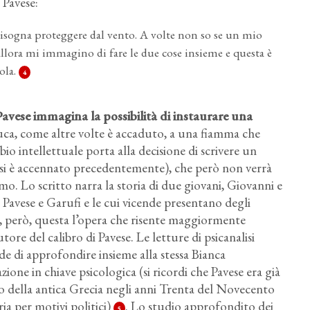
a Pavese:
sogna proteggere dal vento. A volte non so se un mio
allora mi immagino di fare le due cose insieme e questa è
ola.
4
avese immagina la possibilità di instaurare una
uca, come altre volte è accaduto, a una fiamma che
o intellettuale porta alla decisione di scrivere un
 si è accennato precedentemente), che però non verrà
o. Lo scritto narra la storia di due giovani, Giovanni e
e Pavese e Garufi e le cui vicende presentano degli
 è, però, questa l’opera che risente maggiormente
tore del calibro di Pavese. Le letture di psicanalisi
ide di approfondire insieme alla stessa Bianca
zione in chiave psicologica (si ricordi che Pavese era già
do della antica Grecia negli anni Trenta del Novecento
ia per motivi politici)
. Lo studio approfondito dei
5