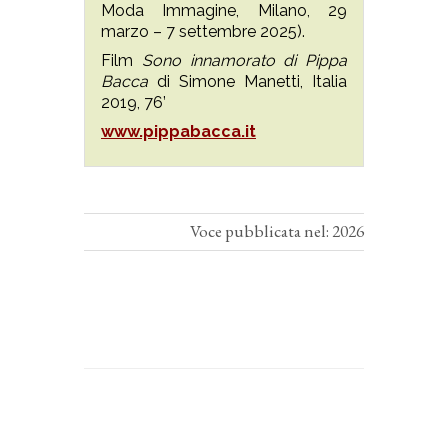
Moda Immagine, Milano, 29
marzo – 7 settembre 2025).
Film
Sono innamorato di Pippa
Bacca
di Simone Manetti, Italia
2019, 76’
www.pippabacca.it
Voce pubblicata nel: 2026