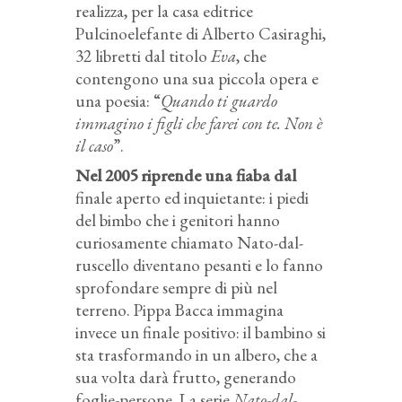
realizza, per la casa editrice
Pulcinoelefante di Alberto Casiraghi,
32 libretti dal titolo
Eva
, che
contengono una sua piccola opera e
una poesia: “
Quando ti guardo
immagino i figli che farei con te. Non è
il caso
”.
Nel 2005 riprende una fiaba dal
finale aperto ed inquietante: i piedi
del bimbo che i genitori hanno
curiosamente chiamato Nato-dal-
ruscello diventano pesanti e lo fanno
sprofondare sempre di più nel
terreno. Pippa Bacca immagina
invece un finale positivo: il bambino si
sta trasformando in un albero, che a
sua volta darà frutto, generando
foglie-persone. La serie
Nato-dal-