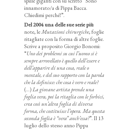
spille giganti con su scritto “Sono
innamorato/a di Pippa Bacca.
Chiedimi perché!”.
Del 2004 una delle sue serie più
note, le
Mutazioni chirurgiche
, foglie
ritagliate con la forma di altre foglie.
Scrive a proposito Giorgio Bonomi:
“
Uno dei problemi su cui l’uomo si è
sempre arrovellato è quello dell’essere e
dell’apparire di una cosa, reale o
mentale, e del suo rapporto con la parola
che la definisce: che cosa è vero e reale?
(…)
La giovane artista prende una
foglia vera, poi la ritaglia con le forbici,
crea così un’altra foglia di diversa
forma, che costituisce l’opera. Ma questa
seconda foglia è “vera” anch’essa?
”. Il 13
luglio dello stesso anno Pippa