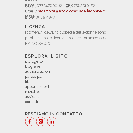
P.IVA:
07734790962 -
CF
97562510152
Email:
redazione@enciclopediadelledonne.it
ISSN:
3035-4927
LICENZA
I contenuti dell'Enciclopedia delle donne sono
pubblicati sotto licenza Creative Commons CC
BY-NC-SA 4.0.
ESPLORA IL SITO
il progetto
biografie
autrici e autori
partecipa
libri
appuntamenti
iniziative
assòciati
contatti
RESTIAMO IN CONTATTO