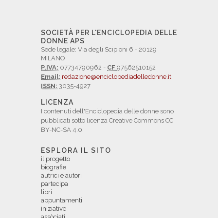
SOCIETÀ PER L'ENCICLOPEDIA DELLE
DONNE APS
Sede legale: Via degli Scipioni 6 - 20129
MILANO
P.IVA:
07734790962 -
CF
97562510152
Email:
redazione@enciclopediadelledonne.it
ISSN:
3035-4927
LICENZA
I contenuti dell'Enciclopedia delle donne sono
pubblicati sotto licenza Creative Commons CC
BY-NC-SA 4.0.
ESPLORA IL SITO
il progetto
biografie
autrici e autori
partecipa
libri
appuntamenti
iniziative
assòciati