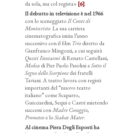
da sola, ma col regista»
[6]
.
Il debutto in televisione è nel 1966
con lo sceneggiato
Il Conte di
Montecristo
. La sua carriera
cinematografica inizia l’anno
successivo con il film
Trio
diretto da
Gianfranco Mingozzi, a cui seguirà
Questi Fantasmi
di Renato Castellani,
Medea
di Pier Paolo Pasolini e
Sotto il
Segno dello Scorpione
dei fratelli
Taviani. A teatro lavora con registi
importanti del “nuovo teatro
italiano” come Scaparro,
Guicciardini, Sequi e Castri mietendo
successi con
Madre Coraggio
,
Prometeo
e lo
Stabat Mater
.
Al cinema Piera Degli Esposti ha