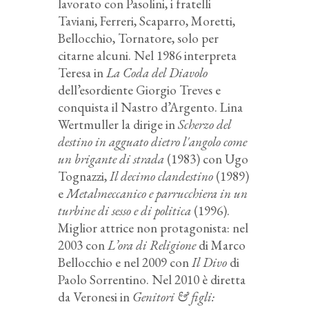
lavorato con Pasolini, i fratelli
Taviani, Ferreri, Scaparro, Moretti,
Bellocchio, Tornatore, solo per
citarne alcuni. Nel 1986 interpreta
Teresa in
La Coda del Diavolo
dell’esordiente Giorgio Treves e
conquista il Nastro d’Argento. Lina
Wertmuller la dirige in
Scherzo del
destino in agguato dietro l'angolo come
un brigante di strada
(1983) con Ugo
Tognazzi,
Il decimo clandestino
(1989)
e
Metalmeccanico e parrucchiera in un
turbine di sesso e di politica
(1996).
Miglior attrice non protagonista: nel
2003 con
L’ora di Religione
di Marco
Bellocchio e nel 2009 con
Il Divo
di
Paolo Sorrentino. Nel 2010 è diretta
da Veronesi in
Genitori & figli: