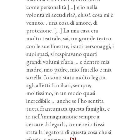
come personalità […] e io nella
volontà di accudirla?, chissà cosa mi è
venuto… una cosa di amore, di
protezione. […] La mia casa era
molto teatrale, sai, un grande teatro
con le sue finestre, i suoi personaggi, i
suoi spazi, si respiravano questi
grandi volumi d’aria … e dentro mia
madre, mio padre, mio fratello e mia
sorella. Io sono stata molto legata
agli affetti familiari, sempre,
moltissimo, in un modo quasi
incredibile … anche se l’ho sentita
tutta frantumata questa famiglia, e
io nell’immaginazione sempre a
cercare di legarla, come se io fossi
stata la legatora di questa cosa che si
sfascia, si rompe».
[2]