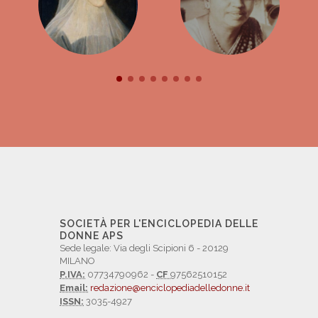
SOCIETÀ PER L'ENCICLOPEDIA DELLE
DONNE APS
Sede legale: Via degli Scipioni 6 - 20129
MILANO
P.IVA:
07734790962 -
CF
97562510152
Email:
redazione@enciclopediadelledonne.it
ISSN:
3035-4927