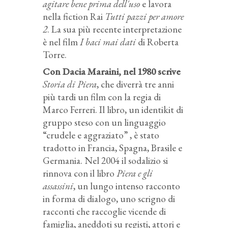
agitare bene prima dell'uso
e lavora
nella fiction Rai
Tutti pazzi per amore
2
. La sua più recente interpretazione
è nel film
I baci mai dati
di Roberta
Torre.
Con Dacia Maraini, nel 1980 scrive
Storia di Piera
, che diverrà tre anni
più tardi un film con la regia di
Marco Ferreri. Il libro, un identikit di
gruppo steso con un linguaggio
“crudele e aggraziato” , è stato
tradotto in Francia, Spagna, Brasile e
Germania. Nel 2004 il sodalizio si
rinnova con il libro
Piera e gli
assassini
, un lungo intenso racconto
in forma di dialogo, uno scrigno di
racconti che raccoglie vicende di
famiglia, aneddoti su registi, attori e