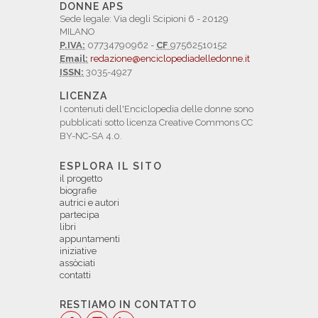
DONNE APS
Sede legale: Via degli Scipioni 6 - 20129
MILANO
P.IVA:
07734790962 -
CF
97562510152
Email:
redazione@enciclopediadelledonne.it
ISSN:
3035-4927
LICENZA
I contenuti dell'Enciclopedia delle donne sono
pubblicati sotto licenza Creative Commons CC
BY-NC-SA 4.0.
ESPLORA IL SITO
il progetto
biografie
autrici e autori
partecipa
libri
appuntamenti
iniziative
assòciati
contatti
RESTIAMO IN CONTATTO