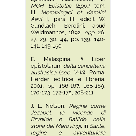
MGH
,
Epistolae (Epp.)
, tom.
III,
Merowingici et Karolini
Aevi
I, pars III, edidit W.
Gundlach, Berolini, apud
Weidmannos, 1892,
epp
. 26,
27, 29, 30, 44, pp. 139, 140-
141, 149-150.
E. Malaspina,
Il
Liber
epistolarum
della cancelleria
austrasica
(
sec. V-VI
), Roma,
Herder editrice e libreria,
2001, pp. 166-167, 168-169,
170-173, 172-175, 208-211.
J. L. Nelson,
Regine come
Jezabel: le vicende di
Brunilde e Batilde nella
storia dei Merovingi
, in
Sante,
regine e avventuriere