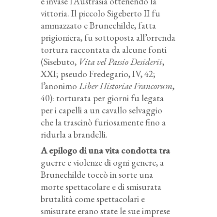
e invase l’Austrasia ottenendo la
vittoria. Il piccolo Sigeberto II fu
ammazzato e Brunechilde, fatta
prigioniera, fu sottoposta all’orrenda
tortura raccontata da alcune fonti
(Sisebuto,
Vita vel Passio Desiderii
,
XXI; pseudo Fredegario, IV, 42;
l’anonimo
Liber Historiae Francorum
,
40): torturata per giorni fu legata
per i capelli a un cavallo selvaggio
che la trascinò furiosamente fino a
ridurla a brandelli.
A epilogo di una vita condotta tra
guerre e violenze di ogni genere, a
Brunechilde toccò in sorte una
morte spettacolare e di smisurata
brutalità come spettacolari e
smisurate erano state le sue imprese