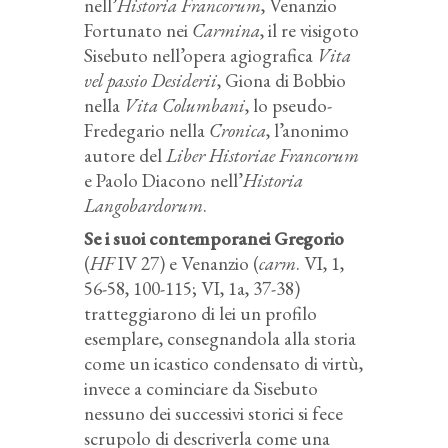
nell’
Historia Francorum
, Venanzio
Fortunato nei
Carmina
, il re visigoto
Sisebuto nell’opera agiografica
Vita
vel passio Desiderii
, Giona di Bobbio
nella
Vita Columbani
, lo pseudo-
Fredegario nella
Cronica
, l’anonimo
autore del
Liber Historiae Francorum
e Paolo Diacono nell’
Historia
Langobardorum
.
Se i suoi contemporanei Gregorio
(
HF
IV 27) e Venanzio (
carm
. VI, 1,
56-58, 100-115; VI, 1a, 37-38)
tratteggiarono di lei un profilo
esemplare, consegnandola alla storia
come un icastico condensato di virtù,
invece a cominciare da Sisebuto
nessuno dei successivi storici si fece
scrupolo di descriverla come una