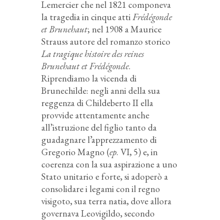
Lemercier che nel 1821 componeva
la tragedia in cinque atti
Frédégonde
et Brunehaut
; nel 1908 a Maurice
Strauss autore del romanzo storico
La tragique histoire des reines
Brunehaut et Frédégonde
.
Riprendiamo la vicenda di
Brunechilde: negli anni della sua
reggenza di Childeberto II ella
provvide attentamente anche
all’istruzione del figlio tanto da
guadagnare l’apprezzamento di
Gregorio Magno (
ep
. VI, 5) e, in
coerenza con la sua aspirazione a uno
Stato unitario e forte, si adoperò a
consolidare i legami con il regno
visigoto, sua terra natia, dove allora
governava Leovigildo, secondo