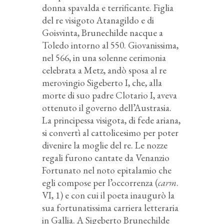
donna spavalda e terrificante. Figlia
del re visigoto Atanagildo e di
Goisvinta, Brunechilde nacque a
Toledo intorno al 550. Giovanissima,
nel 566, in una solenne cerimonia
celebrata a Metz, andò sposa al re
merovingio Sigeberto I, che, alla
morte di suo padre Clotario I, aveva
ottenuto il governo dell’Austrasia.
La principessa visigota, di fede ariana,
si convertì al cattolicesimo per poter
divenire la moglie del re. Le nozze
regali furono cantate da Venanzio
Fortunato nel noto epitalamio che
egli compose per l’occorrenza (
carm
.
VI, 1) e con cui il poeta inaugurò la
sua fortunatissima carriera letteraria
in Gallia. A Sigeberto Brunechilde