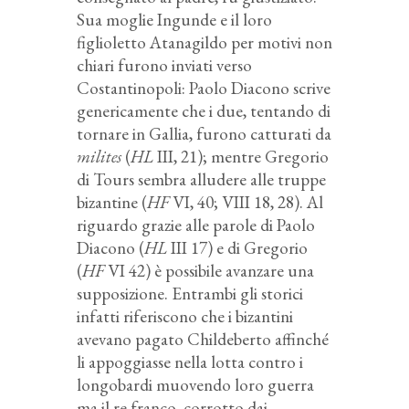
Sua moglie Ingunde e il loro
figlioletto Atanagildo per motivi non
chiari furono inviati verso
Costantinopoli: Paolo Diacono scrive
genericamente che i due, tentando di
tornare in Gallia, furono catturati da
milites
(
HL
III, 21); mentre Gregorio
di Tours sembra alludere alle truppe
bizantine (
HF
VI, 40; VIII 18, 28). Al
riguardo grazie alle parole di Paolo
Diacono (
HL
III 17) e di Gregorio
(
HF
VI 42) è possibile avanzare una
supposizione. Entrambi gli storici
infatti riferiscono che i bizantini
avevano pagato Childeberto affinché
li appoggiasse nella lotta contro i
longobardi muovendo loro guerra
ma il re franco, corrotto dai