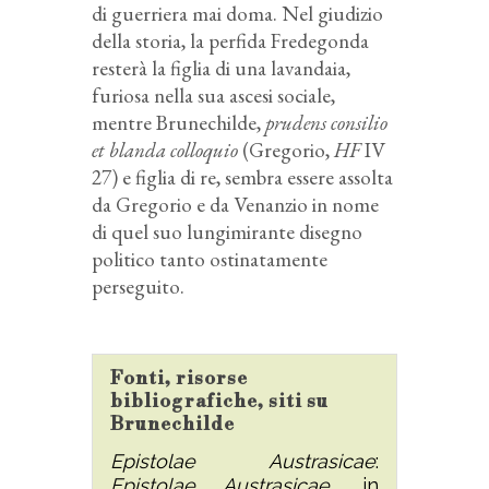
di guerriera mai doma. Nel giudizio
della storia, la perfida Fredegonda
resterà la figlia di una lavandaia,
furiosa nella sua ascesi sociale,
mentre Brunechilde,
prudens consilio
et blanda colloquio
(Gregorio,
HF
IV
27) e figlia di re, sembra essere assolta
da Gregorio e da Venanzio in nome
di quel suo lungimirante disegno
politico tanto ostinatamente
perseguito.
Fonti, risorse
bibliografiche, siti su
Brunechilde
Epistolae Austrasicae
:
Epistolae Austrasicae
, in