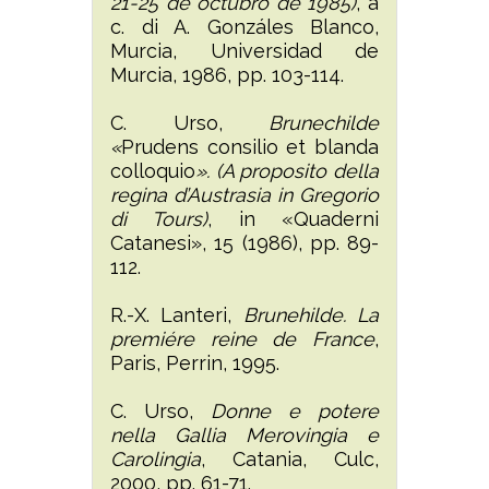
21-25 de octubro de 1985)
, a
c. di A. Gonzáles Blanco,
Murcia, Universidad de
Murcia, 1986, pp. 103-114.
C. Urso,
Brunechilde
«
Prudens consilio et blanda
colloquio
». (A proposito della
regina d’Austrasia in Gregorio
di Tours)
, in «Quaderni
Catanesi», 15 (1986), pp. 89-
112.
R.-X. Lanteri,
Brunehilde. La
premiére reine de France
,
Paris, Perrin, 1995.
C. Urso,
Donne e potere
nella Gallia Merovingia e
Carolingia
, Catania, Culc,
2000, pp. 61-71.