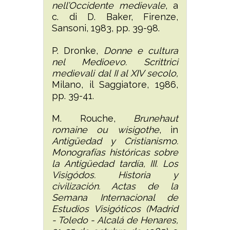
nell’Occidente medievale
, a
c. di D. Baker, Firenze,
Sansoni, 1983, pp. 39-98.
P. Dronke,
Donne e cultura
nel Medioevo. Scrittrici
medievali dal II al XIV secolo,
Milano, il Saggiatore, 1986,
pp. 39-41.
M. Rouche,
Brunehaut
romaine ou wisigothe
, in
Antigüedad y Cristianismo.
Monografías históricas sobre
la Antigüedad tardía, III. Los
Visigódos. Historia y
civilización. Actas de la
Semana Internacional de
Estudios Visigóticos (Madrid
- Toledo - Alcalá de Henares,