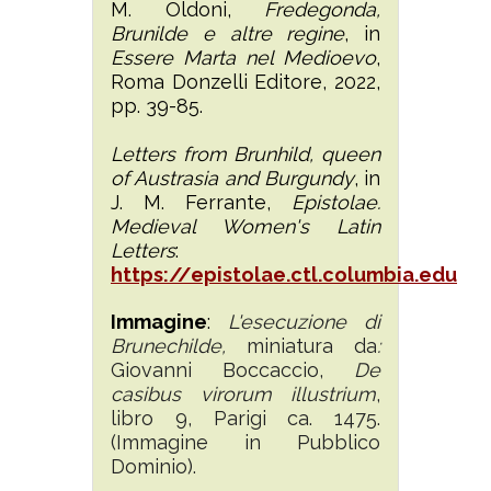
M. Oldoni,
Fredegonda,
Brunilde e altre regine
, in
Essere Marta nel Medioevo
,
Roma Donzelli Editore, 2022,
pp. 39-85.
Letters from Brunhild, queen
of Austrasia and Burgundy
, in
J. M. Ferrante,
Epistolae.
Medieval Women's Latin
Letters
:
https://epistolae.ctl.columbia.edu
Immagine
:
L'esecuzione di
Brunechilde,
miniatura da
:
Giovanni Boccaccio,
De
casibus virorum illustrium
,
libro 9, Parigi ca. 1475.
(Immagine in Pubblico
Dominio).