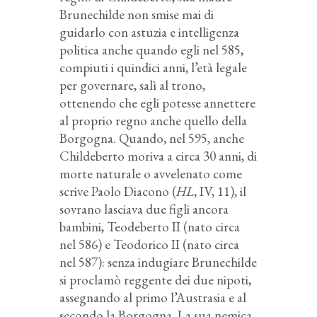
Brunechilde non smise mai di
guidarlo con astuzia e intelligenza
politica anche quando egli nel 585,
compiuti i quindici anni, l’età legale
per governare, salì al trono,
ottenendo che egli potesse annettere
al proprio regno anche quello della
Borgogna. Quando, nel 595, anche
Childeberto moriva a circa 30 anni, di
morte naturale o avvelenato come
scrive Paolo Diacono (
HL
, IV, 11), il
sovrano lasciava due figli ancora
bambini, Teodeberto II (nato circa
nel 586) e Teodorico II (nato circa
nel 587): senza indugiare Brunechilde
si proclamò reggente dei due nipoti,
assegnando al primo l’Austrasia e al
secondo la Borgogna. La sua nemica