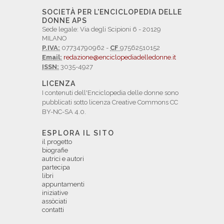
SOCIETÀ PER L'ENCICLOPEDIA DELLE
DONNE APS
Sede legale: Via degli Scipioni 6 - 20129
MILANO
P.IVA:
07734790962 -
CF
97562510152
Email:
redazione@enciclopediadelledonne.it
ISSN:
3035-4927
LICENZA
I contenuti dell'Enciclopedia delle donne sono
pubblicati sotto licenza Creative Commons CC
BY-NC-SA 4.0.
ESPLORA IL SITO
il progetto
biografie
autrici e autori
partecipa
libri
appuntamenti
iniziative
assòciati
contatti