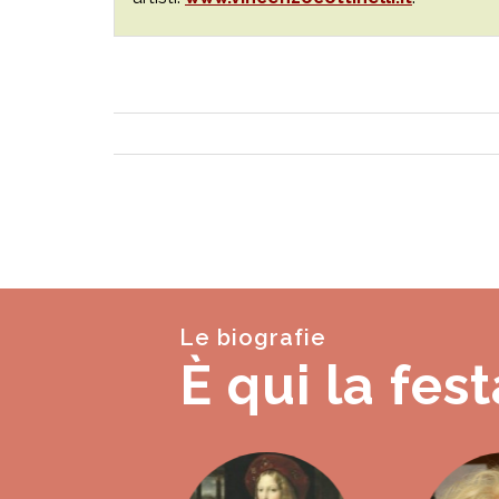
Le biografie
È qui la fest