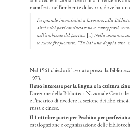
biblioteche nazionali centrali di Firenze e Rom
manifesta nell’ambiente di lavoro, dove ha un
Fu quando incominciai a lavorare, alla Biblioteca
altri miei pari cominciarono a sovrapporsi, senza
nell’ambiente del partito.
[...]
Nella comunicazion
le scuole frequentate. “Tu hai una doppia vita” 
Nel 1961 chiede di lavorare presso la Bibliote
1973.
Il suo interesse per la lingua e la cultura ci
Direzione della Biblioteca Nazionale Centrale 
e l’incarico di rivedere la sezione dei libri cine
russa e cinese.
Il 1 ottobre parte per Pechino
per perfeziona
catalogazione e organizzazione delle bibliotech