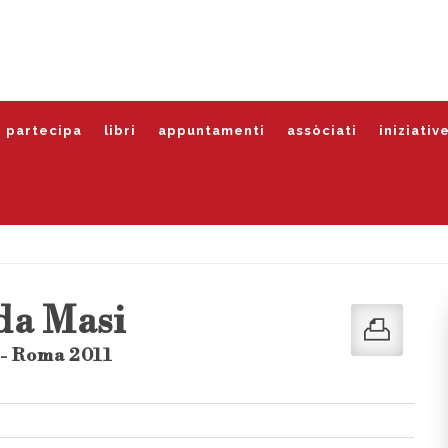
partecipa
libri
appuntamenti
assòciati
iniziativ
da Masi
- Roma 2011