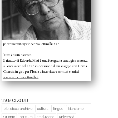
photo©courtesyVincenzoCottinelli1993
Tutti i diritti riservati.
Il ritratto di Edoarda Masi è una fotografia analogica scattata
a Pontassieve nel 1993 in occasione di un viaggio con Grazia
Cherchi in giro per l’Italia a intervistare scrittori e artisti.
www.vincenzocottinelli.it
.
TAG CLOUD
biblioteca-archivio
cultura
lingue
Marxismo
Oriente
scrittura
traduzione
università