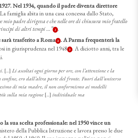
927. Nel 1934, quando il padre diventa direttore
. La famiglia abita in una casa concessa dallo Stato,
e mio padre dirigeva e che nelle ore di chiusura mio fratello
principi di altri tempi …”
.
1
 sarà trasferito a Roma
. A Parma frequenterà la
2
dosi in giurisprudenza nel 1948
. A diciotto anni, tra le
3
i.
ti.
[...]
Li ascoltai ogni giorno per ore, con l’attenzione e la
confine, ero dall’altra parte del fronte. Fuori dall’universo
licesimo di mia madre, il non conformismo ai modelli
a più sulla mia ragione
[...]
individuale ma
o la sua scelta professionale: nel 1950 vince un
istero della Pubblica Istruzione e lavora presso le due