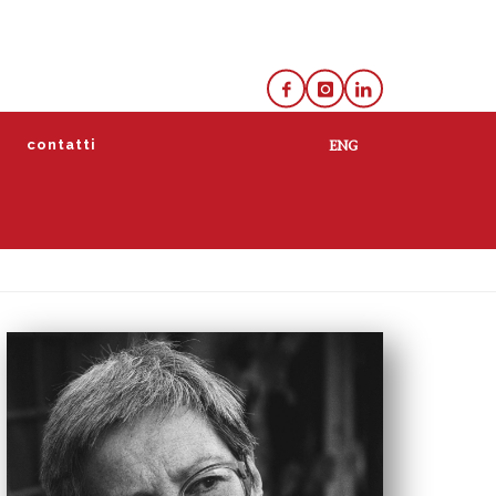
e
contatti