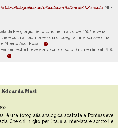
io bio-bibliografico dei bibliotecari italiani del XX secolo
, AIB-
ondata da Piergiorgio Bellocchio nel marzo del 1962 e verrà
che e culturali più interessanti di quegli anni, vi scrissero fra i
i e Alberto Asor Rosa.
Panzeri, ebbe breve vita. Uscirono solo 6 numeri fino al 1966.
do.
su Edoarda Masi
993
da Masi è una fotografia analogica scattata a Pontassieve
 Cherchi in giro per l’Italia a intervistare scrittori e