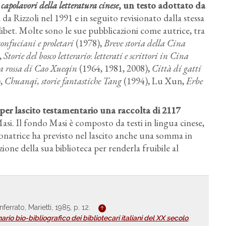
capolavori della letteratura cinese
, un testo adottato da
da Rizzoli nel 1991 e in seguito revisionato dalla stessa
ibet. Molte sono le sue pubblicazioni come autrice, tra
confuciani e proletari
(1978),
Breve storia della Cina
,
Storie del bosco letterario
:
letterati e scrittori in Cina
ra rossa di Cao Xueqin
(1964, 1981, 2008),
Città di gatti
),
Chuanqi, storie fantastiche Tang
(1994), Lu Xun,
Erbe
 per lascito testamentario una raccolta di 2117
asi. Il fondo Masi è composto da testi in lingua cinese,
 donatrice ha previsto nel lascito anche una somma in
one della sua biblioteca per renderla fruibile al
ferrato, Marietti, 1985, p. 12.
nario bio-bibliografico dei bibliotecari italiani del XX secolo
,