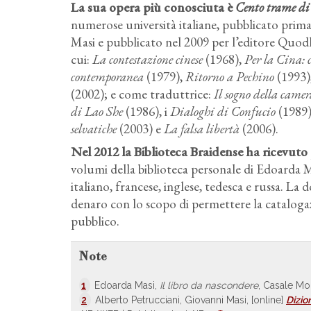
La sua opera più conosciuta è
Cento trame di 
numerose università italiane, pubblicato prima 
Masi e pubblicato nel 2009 per l’editore Quodl
cui:
La contestazione cinese
(1968),
Per la Cina: 
contemporanea
(1979),
Ritorno a Pechino
(1993)
(2002); e come traduttrice:
Il sogno della came
di Lao She
(1986), i
Dialoghi di Confucio
(1989
selvatiche
(2003) e
La falsa libertà
(2006).
Nel 2012 la Biblioteca Braidense ha ricevuto
volumi della biblioteca personale di Edoarda M
italiano, francese, inglese, tedesca e russa. La
denaro con lo scopo di permettere la catalogazi
pubblico.
Note
1
Edoarda Masi,
Il libro da nascondere
, Casale Mon
2
Alberto Petrucciani, Giovanni Masi, [online]
Dizio