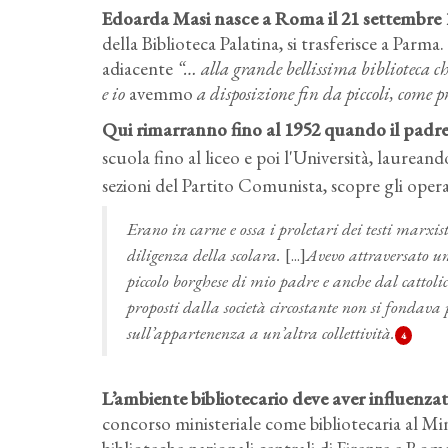
Edoarda Masi nasce a Roma il 21 settembre 1
della Biblioteca Palatina, si trasferisce a Parma
adiacente
“… alla grande bellissima biblioteca ch
e io
avemmo
a disposizione fin da piccoli, come 
Qui rimarranno fino al 1952 quando il padre
scuola fino al liceo e poi l'Università, laurean
sezioni del Partito Comunista, scopre gli opera
Erano in carne e ossa i proletari dei testi marxis
diligenza della scolara.
[...]
Avevo attraversato un 
piccolo borghese di mio padre e anche dal catto
proposti dalla società circostante non si fondav
sull’appartenenza a un’altra collettività.
4
L’ambiente bibliotecario deve aver influenzat
concorso ministeriale come bibliotecaria al Min