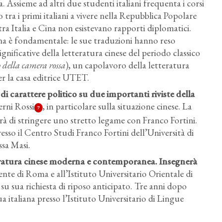
a. Assieme ad altri due studenti italiani frequenta i corsi
o tra i primi italiani a vivere nella Repubblica Popolare
a Italia e Cina non esistevano rapporti diplomatici.
ana è fondamentale: le sue traduzioni hanno reso
ignificative della letteratura cinese del periodo classico
o della camera rossa
), un capolavoro della letteratura
er la casa editrice UTET.
 di carattere politico su due importanti riviste della
rni Rossi
, in particolare sulla situazione cinese. La
7
erà di stringere uno stretto legame con Franco Fortini.
esso il Centro Studi Franco Fortini dell’Università di
ssa Masi.
teratura cinese moderna e contemporanea. Insegnerà
nte di Roma e all’Istituto Universitario Orientale di
 su sua richiesta di riposo anticipato. Tre anni dopo
a italiana presso l’Istituto Universitario di Lingue