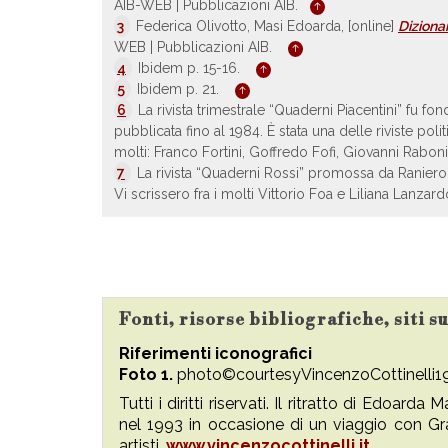
AIB-WEB | Pubblicazioni AIB.
3
Federica Olivotto, Masi Edoarda, [online]
Dizionar
WEB | Pubblicazioni AIB.
4
Ibidem p. 15-16.
5
Ibidem p. 21.
6
La rivista trimestrale “Quaderni Piacentini” fu f
pubblicata fino al 1984. È stata una delle riviste politi
molti: Franco Fortini, Goffredo Fofi, Giovanni Rabon
7
La rivista “Quaderni Rossi” promossa da Raniero 
Vi scrissero fra i molti Vittorio Foa e Liliana Lanzar
Fonti, risorse bibliografiche, siti 
Riferimenti iconografici
Foto 1
.
photo©courtesyVincenzoCottinelli1
Tutti i diritti riservati. Il ritratto di Edoar
nel 1993 in occasione di un viaggio con Grazia
artisti.
www.vincenzocottinelli.it
.