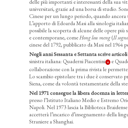
delle più importanti e interessanti della sua vit
universitari, grazie ad una borsa di studio. Son
Cinese per un lungo periodo, quando ancora tr
L’apporto di Edoarda Masi alla sinologia itali
possibile la scoperta di alcune delle opere più s
e contemporane, come
Hong lou meng
(
Il sogn
cinese del 1792, pubblicato da Masi nel 1964 p
Negli anni Sessanta e Settanta scrive articoli
sinistra italiana: Quaderni Piacentini
e Quade
6
collaborazione con la prima rivista le permett
Lo scambio epistolare tra i due è conservato pr
Siena, come da volontà testamentarie della ste
Nel 1971 consegue la libera docenza in let
presso l’Istituto Italiano Medio e Estremo Orie
Napoli. Nel 1973 lascia la Biblioteca Braidense
accetterà l’incarico d’insegnamento della lingu
Straniere a Shanghai.