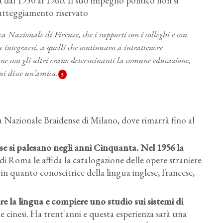
a dal 1950 al 1960. Il suo impegno politico non si
 atteggiamento riservato
 Nazionale di Firenze, che i rapporti con i colleghi e con
 integrarsi, a quelli che continuavo a intrattenere
e con gli altri erano determinanti la comune educazione,
mi disse un’amica.
5
ca Nazionale Braidense di Milano, dove rimarrà fino al
nese si palesano negli anni Cinquanta. Nel 1956 la
di Roma le affida la catalogazione delle opere straniere
si, in quanto conoscitrice della lingua inglese, francese,
re la lingua e compiere uno studio sui sistemi di
e cinesi. Ha trent'anni e questa esperienza sarà una