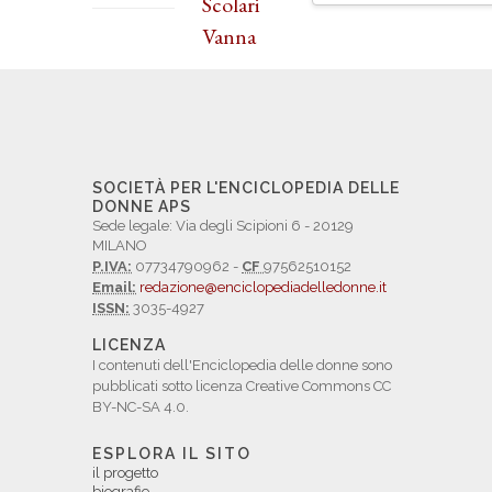
Scolari
Vanna
SOCIETÀ PER L'ENCICLOPEDIA DELLE
DONNE APS
Sede legale: Via degli Scipioni 6 - 20129
MILANO
P.IVA:
07734790962 -
CF
97562510152
Email:
redazione@enciclopediadelledonne.it
ISSN:
3035-4927
LICENZA
I contenuti dell'Enciclopedia delle donne sono
pubblicati sotto licenza Creative Commons CC
BY-NC-SA 4.0.
ESPLORA IL SITO
il progetto
biografie