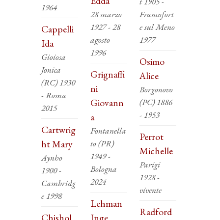
Edda
t 1905 -
1964
28 marzo
Francofort
1927 - 28
e sul Meno
Cappelli
agosto
1977
Ida
1996
Gioiosa
Osimo
Jonica
Grignaffi
Alice
(RC) 1930
ni
Borgonovo
- Roma
Giovann
(PC) 1886
2015
- 1953
a
Cartwrig
Fontanella
Perrot
ht Mary
to (PR)
Michelle
1949 -
Aynho
Parigi
Bologna
1900 -
1928 -
2024
Cambridg
vivente
e 1998
Lehman
Radford
Chishol
Inge