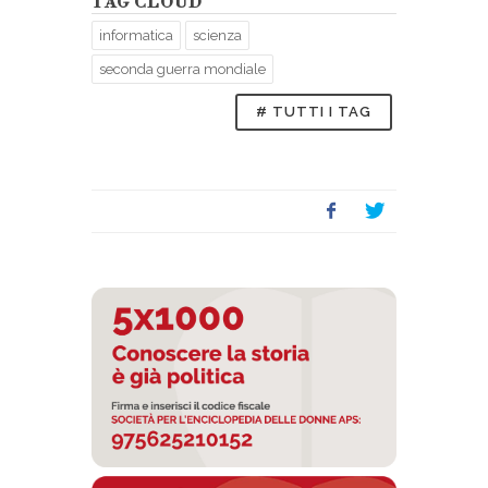
TAG CLOUD
informatica
scienza
seconda guerra mondiale
 in Washington
Grace Murray 
DC, 1978, ©L
# TUTTI I TAG