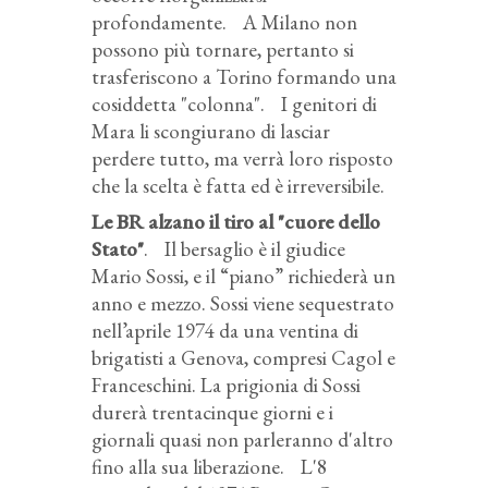
profondamente. A Milano non
possono più tornare, pertanto si
trasferiscono a Torino formando una
cosiddetta "colonna". I genitori di
Mara li scongiurano di lasciar
perdere tutto, ma verrà loro risposto
che la scelta è fatta ed è irreversibile.
Le BR alzano il tiro al "cuore dello
Stato"
. Il bersaglio è il giudice
Mario Sossi, e il “piano” richiederà un
anno e mezzo. Sossi viene sequestrato
nell’aprile 1974 da una ventina di
brigatisti a Genova, compresi Cagol e
Franceschini. La prigionia di Sossi
durerà trentacinque giorni e i
giornali quasi non parleranno d'altro
fino alla sua liberazione. L'8