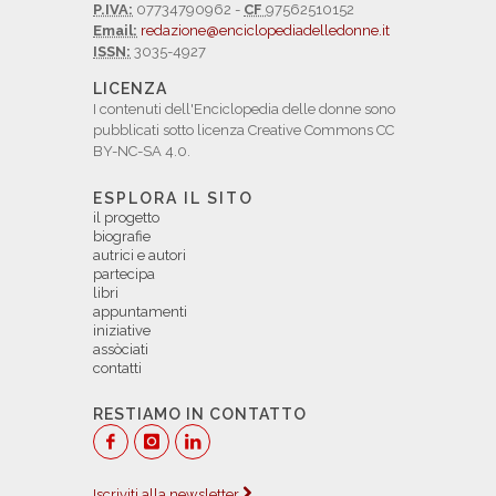
P.IVA:
07734790962 -
CF
97562510152
Email:
redazione@enciclopediadelledonne.it
ISSN:
3035-4927
LICENZA
I contenuti dell'Enciclopedia delle donne sono
pubblicati sotto licenza Creative Commons CC
BY-NC-SA 4.0.
ESPLORA IL SITO
il progetto
biografie
autrici e autori
partecipa
libri
appuntamenti
iniziative
assòciati
contatti
RESTIAMO IN CONTATTO
Iscriviti alla newsletter