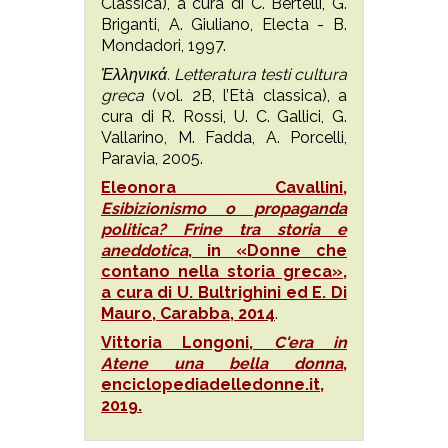
Classica), a cura di C. Bertelli, G.
Briganti, A. Giuliano, Electa - B.
Mondadori, 1997.
Ἐλληνικά. Letteratura testi cultura
greca
(vol. 2B, l’Età classica), a
cura di R. Rossi, U. C. Gallici, G.
Vallarino, M. Fadda, A. Porcelli,
Paravia, 2005.
Eleonora Cavallini,
Esibizionismo o propaganda
politica? Frine tra storia e
aneddotica
, in «Donne che
contano nella storia greca»,
a cura di U. Bultrighini ed E. Di
Mauro, Carabba, 2014
.
Vittoria Longoni,
C'era in
Atene una bella donna
,
enciclopediadelledonne.it,
2019.