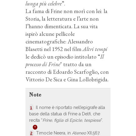
lunga più celebre
”.
La fama di Frine non morì con lei: la
Storia, la letteratura e l’arte non
l’hanno dimenticata. La sua vita
ispirò alcune pellicole
cinematografiche: Alessandro
Blasetti nel 1952 nel film
Altri tempi
le dedicò un episodio intitolato “
Il
processo di Frine
" tratto da un
racconto di Edoardo Scarfoglio, con
Vittorio De Sica e Gina Lollobrigida.
Note
1
Il nome è riportato nell’epigrafe alla
base della statua di Frine a Delfi, che
recita “
Frine, figlia di Epicle, tespiese
”.
2
Timocle Neera, in
Ateneo
XII,567.