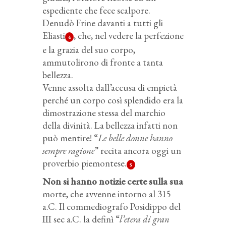
espediente che fece scalpore.
Denudò Frine davanti a tutti gli
Eliasti
, che, nel vedere la perfezione
4
e la grazia del suo corpo,
ammutolirono di fronte a tanta
bellezza.
Venne assolta dall’accusa di empietà
perché un corpo così splendido era la
dimostrazione stessa del marchio
della divinità. La bellezza infatti non
può mentire! “
Le belle donne hanno
sempre ragione
” recita ancora oggi un
proverbio piemontese.
5
Non si hanno notizie certe sulla sua
morte, che avvenne intorno al 315
a.C. Il commediografo Posidippo del
III sec a.C. la definì “
l’etera di gran