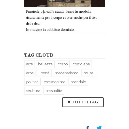
Prassitele,
Afrodite cnidia
. Frine fu modella
sicuramente per il corpo e forse anche per il viso
della dea.
Immagine in pubblico dominio.
TAG CLOUD
arte
bellezza
corpo
cortigiane
eros
libertà
mecenatismo
musa
politica
pseudonimo
scandalo
scultura
sessualità
# TUTTI I TAG