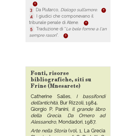
3
Da Plutarco,
Dialogo sull’amore
.
4
I giudici che componevano il
tribunale penale di Atene.
5
Traduzione di “
Le bele fomne a l'an
sempre rason
”.
Fonti, risorse
bibliografiche, siti su
Frine (Mnesarete)
Catherine Salles,
I bassifondi
dell’antichità
, Bur Rizzoli, 1984.
Giorgio P. Panini,
Il grande libro
della Grecia. Da Omero ad
Alessandro
,
Mondadori, 1987.
Arte nella Storia
(vol. 1, La Grecia