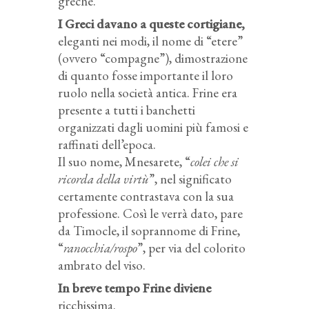
greche.
I Greci davano a queste cortigiane,
eleganti nei modi, il nome di “etere”
(ovvero “compagne”), dimostrazione
di quanto fosse importante il loro
ruolo nella società antica. Frine era
presente a tutti i banchetti
organizzati dagli uomini più famosi e
raffinati dell’epoca.
Il suo nome, Mnesarete, “
colei che si
ricorda della virtù
”, nel significato
certamente contrastava con la sua
professione. Così le verrà dato, pare
da Timocle, il soprannome di Frine,
“
ranocchia/rospo
”, per via del colorito
ambrato del viso.
In breve tempo Frine diviene
ricchissima.