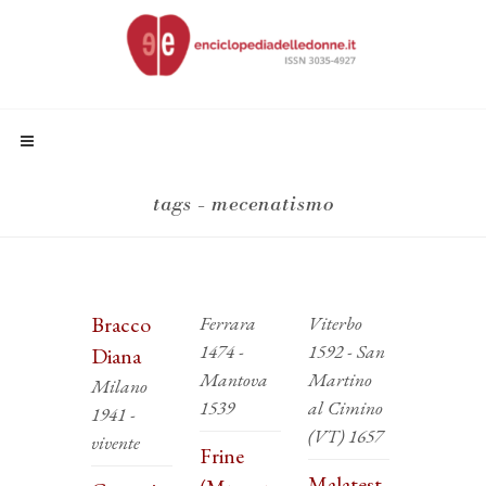
tags - mecenatismo
Bracco
Ferrara
Viterbo
1474 -
1592 - San
Diana
Mantova
Martino
Milano
1539
al Cimino
1941 -
(VT) 1657
vivente
Frine
Malatest