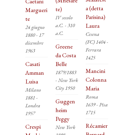
(Mnesare
Caetani
a (detta
te)
Margueri
Parisina)
IV secolo
te
a.C. - 310
Laura
24 giugno
a.C.
Cesena
1880 - 17
(FC) 1404 -
dicembre
Greene
Ferrara
1963
da Costa
1425
Casati
Belle
Mancini
Amman
1879/1883
Colonna
- New York
Luisa
City 1950
Maria
Milano
Roma
1881 -
Guggen
1639 - Pisa
Londra
heim
1715
1957
Peggy
Récamier
Crespi
New York
Bernard
1898 -