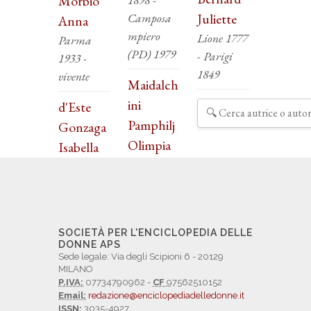
Morbio
Camposa
Juliette
Anna
mpiero
Lione 1777
Parma
(PD) 1979
- Parigi
1933 -
1849
vivente
Maidalch
ini
d'Este
Pamphilj
Gonzaga
Olimpia
Isabella
SOCIETÀ PER L'ENCICLOPEDIA DELLE
DONNE APS
Sede legale: Via degli Scipioni 6 - 20129
MILANO
P.IVA:
07734790962 -
CF
97562510152
Email:
redazione@enciclopediadelledonne.it
ISSN:
3035-4927