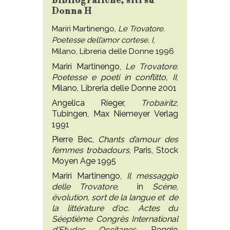
bibliografiche, siti su
Donna H
Marirì Martinengo,
Le Trovatore.
Poetesse dell’amor cortese, I
,
Milano, Libreria delle Donne 1996
Marirì Martinengo,
Le Trovatore.
Poetesse e poeti in conflitto, II
,
Milano, Libreria delle Donne 2001
Angelica Rieger,
Trobairitz
,
Tubingen, Max Niemeyer Verlag
1991
Pierre Bec,
Chants d’amour des
femmes trobadours
, Paris, Stock
Moyen Age 1995
Marirì Martinengo,
Il messaggio
delle Trovatore
, in
Scène,
évolution, sort de la langue et de
la littérature d'oc. Actes du
Séeptième Congrès International
d'Etudes Occitanes
, Reggio