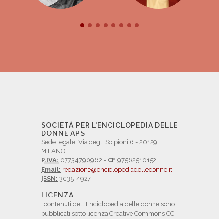
SOCIETÀ PER L'ENCICLOPEDIA DELLE
DONNE APS
Sede legale: Via degli Scipioni 6 - 20129
MILANO
P.IVA:
07734790962 -
CF
97562510152
Email:
redazione@enciclopediadelledonne.it
ISSN:
3035-4927
LICENZA
I contenuti dell'Enciclopedia delle donne sono
pubblicati sotto licenza Creative Commons CC